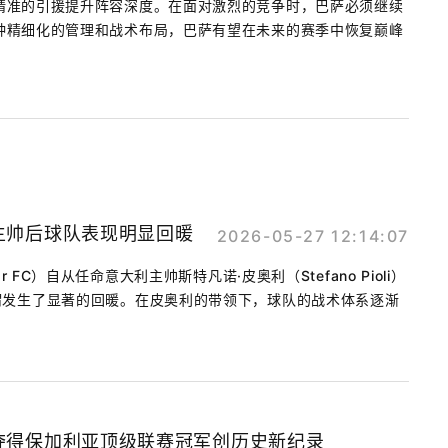
精准的引援提升阵容深度。在面对激烈的竞争时，巴萨必须继续
种精细化的管理和战术布局，巴萨有望在未来的赛季中恢复巅峰
主帅后球队表现明显回暖
2026-05-27 12:14:07
 FC）自从任命意大利主帅斯特凡诺·皮奥利（Stefano Pioli）
谓发生了显著的回暖。在皮奥利的带领下，球队的战术体系逐渐
夺得保加利亚顶级联赛冠军创历史新纪录