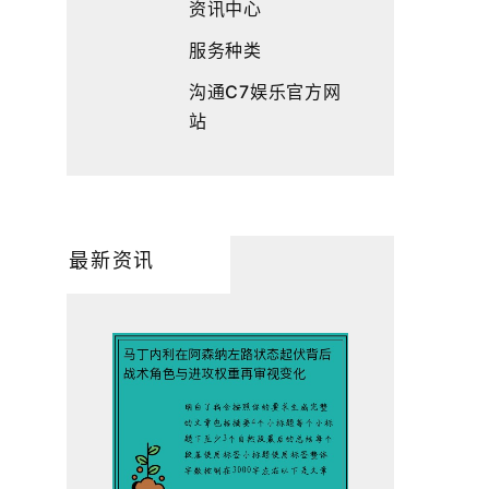
资讯中心
服务种类
沟通C7娱乐官方网
站
最新资讯