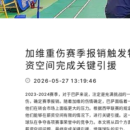
加维重伤赛季报销触发
资空间完成关键引援
2026-05-27 13:19:46
2023-2024赛季，对于巴萨来说，注定是充满挑战
伤，确定赛季报销。随着加维的伤情确定，巴萨面临着
他们在转会市场上面临更大的压力。根据西甲联赛的规定
他们能够在薪资空间有限的情况下，进行关键引援。这
球队在争夺各项赛事荣誉中的竞争力。本文将从四个方
薪资空间问题，最终完成关键引援，增强球队的实力。