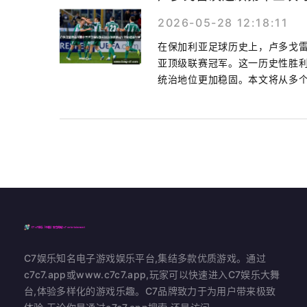
2026-05-28 12:18:11
在保加利亚足球历史上，卢多戈
亚顶级联赛冠军。这一历史性胜
统治地位更加稳固。本文将从多个角
C7娱乐知名电子游戏娱乐平台,集结多款优质游戏。通过
c7c7.app或www.c7c7.app,玩家可以快速进入C7娱乐大舞
台,体验多样化的游戏乐趣。C7品牌致力于为用户带来极致