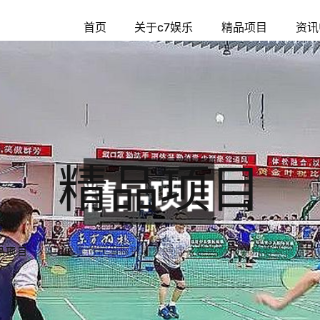
首页
关于c7娱乐
精品项目
资讯
精品项目
加维重伤赛季报销触发特批名额巴萨如何用笔薪资空间
品项目