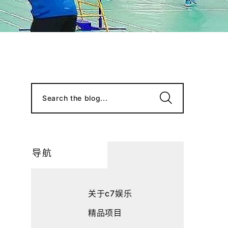
Search the blog...
导航
关于c7娱乐
精品项目