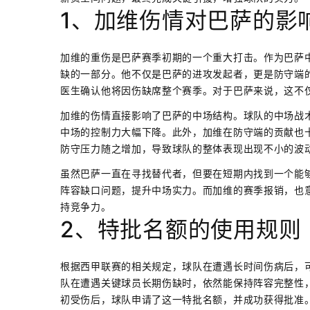
1、加维伤情对巴萨的影
加维的重伤是巴萨赛季初期的一个重大打击。作为巴萨
缺的一部分。他不仅是巴萨的进攻发起者，更是防守端
医生确认他将因伤缺席整个赛季。对于巴萨来说，这不
加维的伤情直接影响了巴萨的中场结构。球队的中场战
中场的控制力大幅下降。此外，加维在防守端的贡献也
防守压力随之增加，导致球队的整体表现出现不小的波
虽然巴萨一直在寻找替代者，但要在短期内找到一个能
阵容缺口问题，提升中场实力。而加维的赛季报销，也
持竞争力。
2、特批名额的使用规则
根据西甲联赛的相关规定，球队在遭遇长时间伤病后，可
队在遭遇关键球员长期伤缺时，依然能保持阵容完整性
初受伤后，球队申请了这一特批名额，并成功获得批准