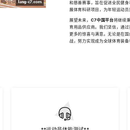
和慈善赛事，旨在促进全民健身
展体育科研项目，为年轻运动员
展望未来，
C7中国平台
将继续
育用品供应商。我们坚信，通过
更多的惊喜与满意。无论是在国
战，努力实现成为全球体育装备
**运动员体能测试**