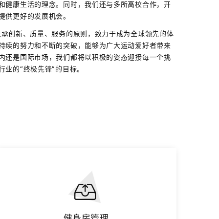
和健康生活的理念。同时，我们还与多所高校合作，开
提供更好的发展机会。
秉承创新、质量、服务的原则，致力于成为全球领先的体
持续的努力和不断的突破，能够为广大运动爱好者带来
内还是国际市场，我们都将以积极的姿态迎接每一个挑
行业的“终极先锋”的目标。
健身房管理