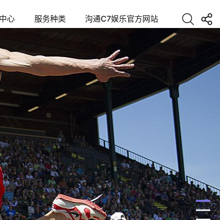
中心
服务种类
沟通C7娱乐官方网站