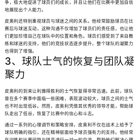
争，极大地促进了球员们的成长，并且让他们在比赛中更加自信
地展现出个人能力。
皮奥利还特别重视球员与球迷之间的关系。他经常鼓励球员在比
赛后与球迷互动，这种沟通不仅增加了球员们的责任感，也让他
们更加珍惜自己在球队中的位置和角色。球员们感受到了来自教
练和球迷的支持，他们的竞技状态逐步提升，整个球队的凝聚力
也得到了增强。
3、球队士气的恢复与团队凝
聚力
皮奥利的到来让利雅得胜利的士气恢复得非常迅速。此前，球队
曾在多个赛季中面临一些困难，表现波动较大，球员之间的士气
也不时出现低谷。然而，皮奥利凭借其优秀的领导才能，帮助球
队走出了低谷，恢复了比赛中的信心和斗志。
通过一系列的心理调节和策略安排，皮奥利不仅在战术上给予了
球队明确的指引，还在精神层面给予球员强有力的支持。他经常
在训练和比赛间隙与球员进行一对一的交流，帮助他们解决心理