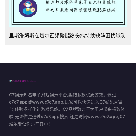
里斯詹姆斯在切尔西频繁腿筋伤病持续缺阵困扰球队
C7娱乐知名电子游戏娱乐平台,集结多款优质游戏。通过
c7c7.app或www.c7c7.app,玩家可以快速进入C7娱乐大舞
台,体验多样化的游戏乐趣。C7品牌致力于为用户带来极致体
验,无论你是通过c7c7.app搜索,还是访问www.c7c7.app,C7
娱乐都让你乐在其中！