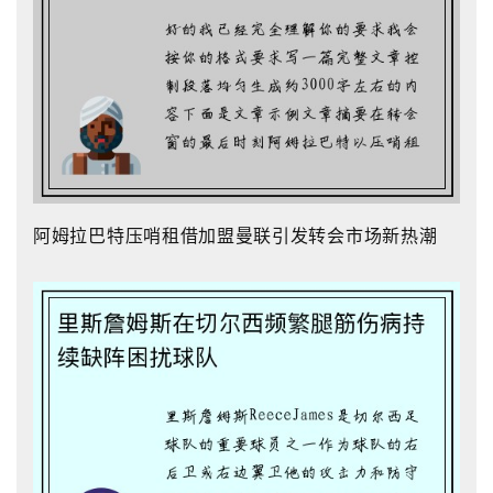
阿姆拉巴特压哨租借加盟曼联引发转会市场新热潮