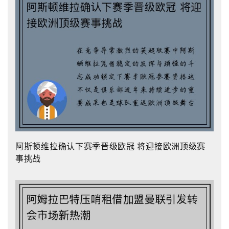
阿斯顿维拉确认下赛季晋级欧冠 将迎接欧洲顶级赛
事挑战