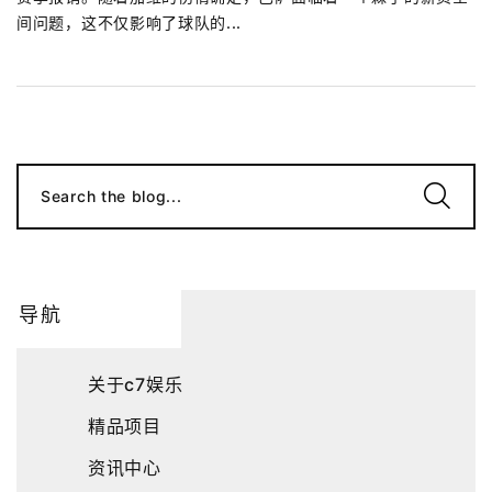
间问题，这不仅影响了球队的...
Search the blog...
导航
关于c7娱乐
精品项目
资讯中心