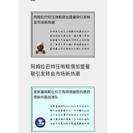
阿姆拉巴特压哨租借加盟曼
联引发转会市场新热潮