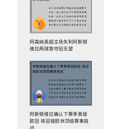
阿森纳英超主场失利阿斯顿
维拉两球致夺冠无望
阿斯顿维拉确认下赛季晋级
欧冠 将迎接欧洲顶级赛事挑
战