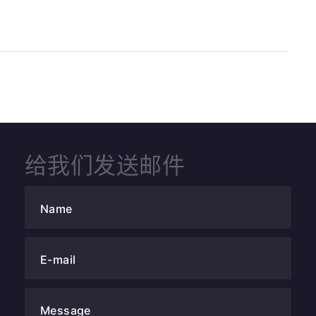
.
给我们发送邮件
Name
E-mail
Message