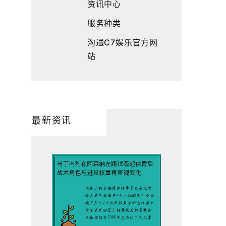
资讯中心
服务种类
沟通C7娱乐官方网
站
最新资讯