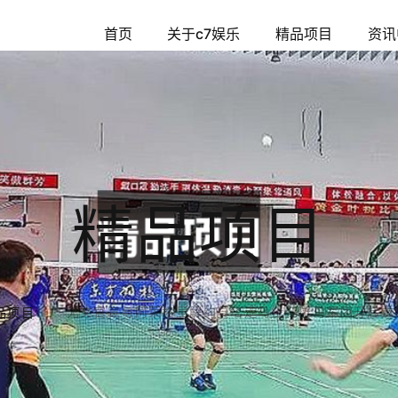
首页
关于c7娱乐
精品项目
资讯
精品项目
尤文官宣与阿莱格里解约莫塔走马上任斑马军团开启重
品项目