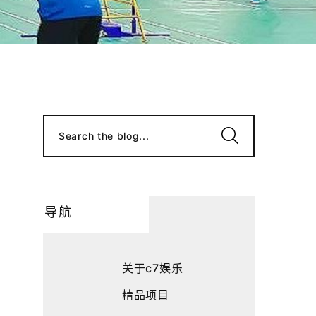
Search the blog...
导航
关于c7娱乐
精品项目