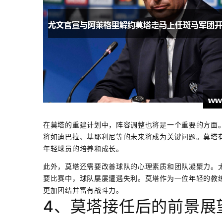
在莫塔的重建计划中，阵容调整也将是一个重要的方面
将如迪巴拉、基耶利尼等的未来将成为关键问题。莫塔
年轻球员的培养和成长。
此外，莫塔还需要改善球队的心理素质和团队凝聚力。
要比赛中，球队屡屡遭遇失利。莫塔作为一位年轻的教
更加团结并富有战斗力。
4、莫塔接任后的前景展