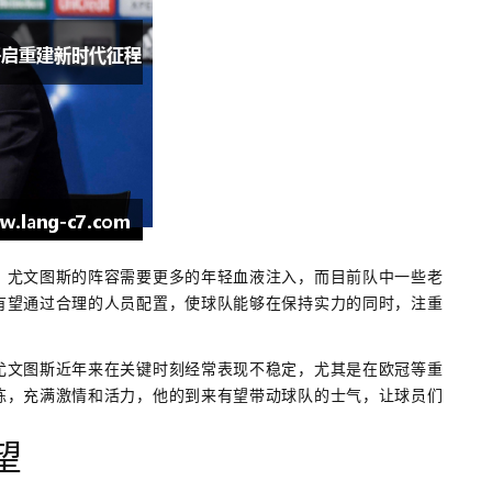
。尤文图斯的阵容需要更多的年轻血液注入，而目前队中一些老
有望通过合理的人员配置，使球队能够在保持实力的同时，注重
尤文图斯近年来在关键时刻经常表现不稳定，尤其是在欧冠等重
练，充满激情和活力，他的到来有望带动球队的士气，让球员们
望