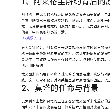
1、阿莱格里解约背后的
阿莱格里在尤文的执教经历是既辉煌又充满争议的。自2
个意甲联赛冠军和欧洲赛场的不错表现。然而，近年来
端，尤其是在进攻端的创造力严重不足。尤文图斯在阿
他赛事中的表现却逐渐下滑。
C7娱乐入口
更为关键的是，阿莱格里未能有效地发掘年轻球员的潜
格里倾向于依赖经验丰富的老将，这让年轻球员的发展
灵活性，导致球队在面对强敌时缺乏足够的应变能力。
俱乐部的解约。
尤文图斯的高层在考虑了球队的长期发展后，决定与阿
练。这一决定不仅是对阿莱格里战术局限性的回应，也
2、莫塔的任命与背景
意大利本土教练莫塔的上任无疑是尤文图斯未来重建的
期积累了丰富的比赛经验，他的技术风格和对比赛的深