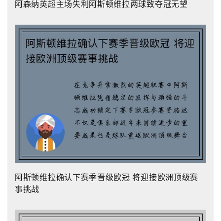
阿森纳英超主场失利阿斯顿维拉两球致夺冠无望
阿斯顿维拉确认下赛季晋级欧冠 将迎接欧洲顶级赛
事挑战