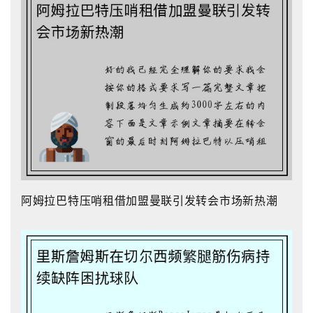
阿姆拉巴特压哨租借加盟曼联引发转会市场新热潮