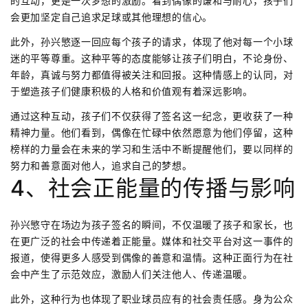
的互动，更是一次梦想的激励。看到偶像的谦和与耐心，孩子们
会更加坚定自己追求足球或其他理想的信心。
此外，孙兴慜逐一回应每个孩子的请求，体现了他对每一个小球
迷的平等尊重。这种平等的态度能够让孩子们明白，不论身份、
年龄，真诚与努力都值得被关注和回报。这种情感上的认同，对
于塑造孩子们健康积极的人格和价值观有着深远影响。
通过这种互动，孩子们不仅获得了签名这一纪念，更收获了一种
精神力量。他们看到，偶像在忙碌中依然愿意为他们停留，这种
榜样的力量会在未来的学习和生活中不断提醒他们，要以同样的
努力和善意面对他人，追求自己的梦想。
4、社会正能量的传播与影响
孙兴慜守在场边为孩子签名的瞬间，不仅温暖了孩子和家长，也
在更广泛的社会中传递着正能量。媒体和社交平台对这一事件的
报道，使得更多人感受到偶像的善意和温情。这种正面行为在社
会中产生了示范效应，激励人们关注他人、传递温暖。
此外，这种行为也体现了职业球员应有的社会责任感。身为公众