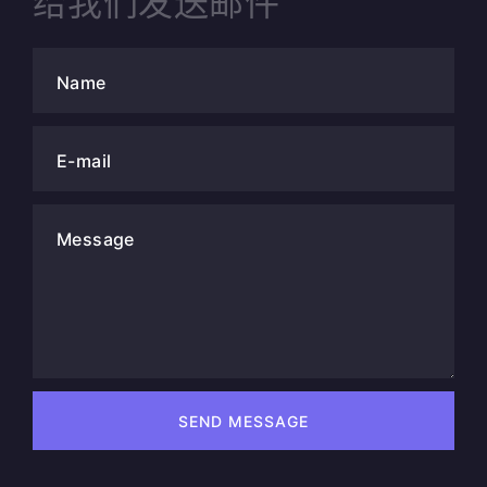
给我们发送邮件
Name
E-mail
Message
SEND MESSAGE