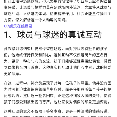
们在生活中追逐梦想。孙兴慜用行动诠释了职业球员应有的社会
责任感，让温暖与榜样力量在足球场内外流淌。文章将从球员与
球迷互动、人格魅力体现、精神榜样作用、社会正能量传播四个
方面，深入解析这一令人动容的瞬间。
C7娱乐在线登录
1、球员与球迷的真诚互动
孙兴慜训练结束后仍然停留在场边，面对排队等待签名的孩子
们，他始终保持微笑和耐心。这种互动不仅仅是简单的签名行
为，更是一种心与心的交流。孩子们能够近距离接触偶像，感受
到偶像的亲切与善意，这种真实的互动让他们心中对足球的热爱
更加深厚。
在这一过程中，孙兴慜展现了对每一位孩子的尊重。他并没有因
为时间紧迫或训练疲惫而草率应付，而是仔细聆听每个孩子的提
问或话语，然后逐一签名回应。正是这种细致入微的关怀，使得
孩子们感受到被重视的尊严，也让家长对偶像的印象更加深刻。
这种互动的意义不仅限于签名本身，更是一种温暖的情感传递。