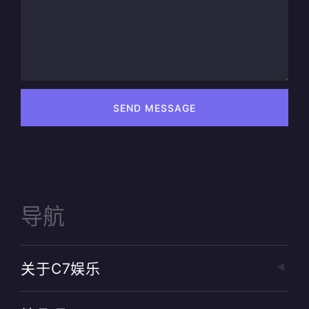
SEND MESSAGE
导航
关于c7娱乐