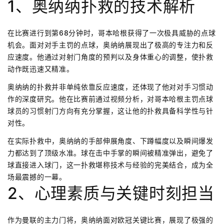
1、奥纳纳扑救的技术解析
在比赛进行到第68分钟时，哥本哈根获得了一次极具威胁的点球
机会。面对对手主罚的点球，奥纳纳展现出了极高的专注力和反
应速度。他通过对射门角度的预判以及身体重心的调整，使扑救
动作既迅速又精准。
奥纳纳的扑救并非单纯依靠反应速度，还体现了他对对手习惯动
作的深度研究。他在比赛前通过视频分析，对哥本哈根主罚点球
球员的习惯射门方向有充分掌握，这让他的扑救具备科学性与针
对性。
在实际扑救中，奥纳纳的手部伸展角度、下蹲幅度以及瞬间爆发
力都达到了顶级水准。球在击中手掌的瞬间被精准弹出，避免了
球直接进入球门，这一扑救堪称技术与经验的完美结合，成为全
场最震撼的一幕。
2、心理素质与关键时刻担当
作为曼联的主力门将，奥纳纳面对欧冠关键比赛，展现了极强的