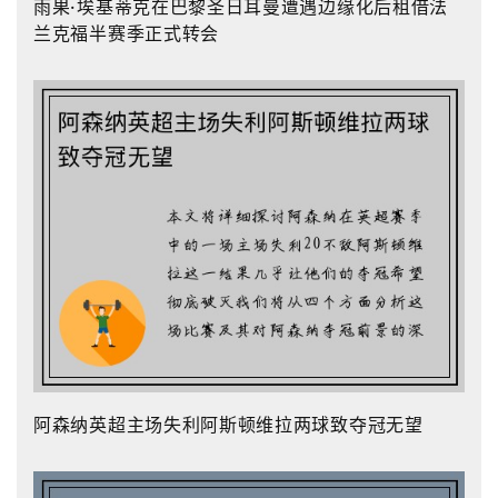
雨果·埃基蒂克在巴黎圣日耳曼遭遇边缘化后租借法
兰克福半赛季正式转会
阿森纳英超主场失利阿斯顿维拉两球致夺冠无望