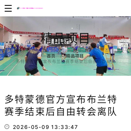
精品项目
首页
精品项目
多特蒙德官方宣布布兰特赛季结束后自由转会离队
多特蒙德官方宣布布兰特
赛季结束后自由转会离队
2026-05-09 13:33:47