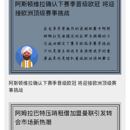
阿斯顿维拉确认下赛季晋级欧冠 将迎接欧洲顶级赛
事挑战