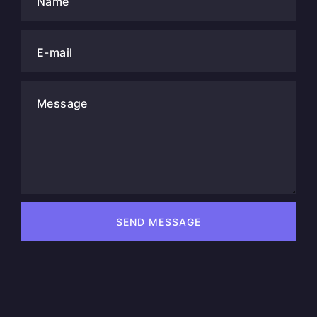
Name
E-mail
Message
SEND MESSAGE