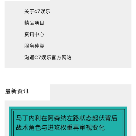
关于c7娱乐
精品项目
资讯中心
服务种类
沟通C7娱乐官方网站
最新资讯