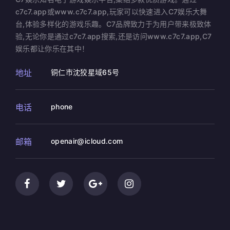
c7c7.app或www.c7c7.app,玩家可以快速进入C7娱乐大舞
台,体验多样化的游戏乐趣。C7品牌致力于为用户带来极致体
验,无论你是通过c7c7.app搜索,还是访问www.c7c7.app,C7
娱乐都让你乐在其中！
地址
铜仁市沈狡星域65号
电话
phone
邮箱
openair@icloud.com