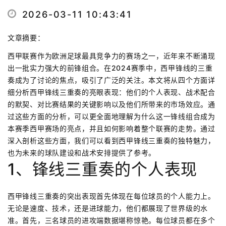
2026-03-11 10:43:41
文章摘要：
西甲联赛作为欧洲足球最具竞争力的赛场之一，近年来不断涌现
出一批实力强大的前锋组合。在2024赛季中，西甲锋线的三重
奏成为了讨论的焦点，吸引了广泛的关注。本文将从四个方面详
细分析西甲锋线三重奏的亮眼表现：他们的个人表现、战术配合
的默契、对比赛结果的关键影响以及他们所带来的市场效应。通
过这些方面的分析，可以更全面地理解为什么这一锋线组合成为
本赛季西甲赛场的亮点，并且如何影响着整个联赛的走势。通过
深入剖析这些方面，我们可以看到西甲锋线三重奏的独特魅力，
也为未来的球队建设和战术安排提供了参考。
1、锋线三重奏的个人表现
西甲锋线三重奏的突出表现首先体现在每位球员的个人能力上。
无论是速度、技术，还是进球能力，他们都展现了世界级的水
准。首先，三名球员的进攻端数据堪称惊艳。每位球员都在多个