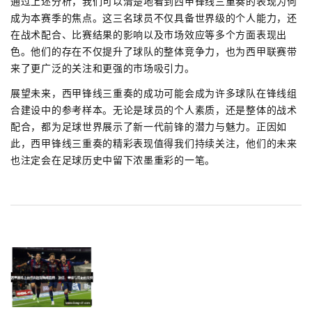
通过上述分析，我们可以清楚地看到西甲锋线三重奏的表现为何
成为本赛季的焦点。这三名球员不仅具备世界级的个人能力，还
在战术配合、比赛结果的影响以及市场效应等多个方面表现出
色。他们的存在不仅提升了球队的整体竞争力，也为西甲联赛带
来了更广泛的关注和更强的市场吸引力。
展望未来，西甲锋线三重奏的成功可能会成为许多球队在锋线组
合建设中的参考样本。无论是球员的个人素质，还是整体的战术
配合，都为足球世界展示了新一代前锋的潜力与魅力。正因如
此，西甲锋线三重奏的精彩表现值得我们持续关注，他们的未来
也注定会在足球历史中留下浓墨重彩的一笔。