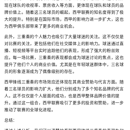
现在球队的收视率、票房收入等方面，更体现在球队和球员的品
牌价值上。随着这三名球员的崛起，西甲联赛的知名度得到了极
大的提升。特别是在国际市场，西甲的影响力进一步扩大，这也
为西甲俱乐部带来了更多的商业机会。
此外，三重奏的个人魅力也吸引了大量球迷的关注。这不仅仅是
对比赛的关注，更包括他们在社交媒体上的影响力。球迷通过直
播、短视频等平台实时追踪他们的表现，形成了强大的粉丝效
应。每一场比赛，三重奏的表现都会成为球迷讨论的焦点，这也
提升了他们个人的商业价值。尤其是在年轻球迷群体中，三名球
员的形象逐渐成为了偶像级别的存在。
西甲锋线三重奏的市场效应还体现在其商业赞助与代言方面。随
着三名球员的影响力扩大，他们分别成为了多个知名品牌的代言
人。这不仅仅是个人层面的成功，也是西甲整体品牌价值的提
升。通过这一组合，西甲联赛吸引了更多的投资和赞助，进一步
推动了联赛的全球化进程。
总结：