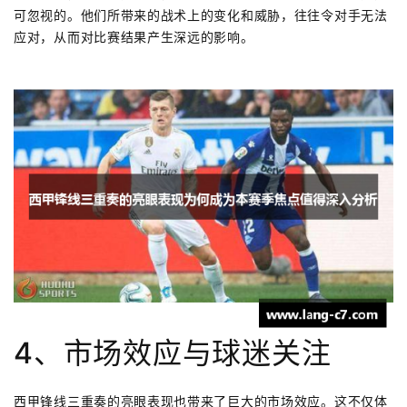
可忽视的。他们所带来的战术上的变化和威胁，往往令对手无法
应对，从而对比赛结果产生深远的影响。
4、市场效应与球迷关注
西甲锋线三重奏的亮眼表现也带来了巨大的市场效应。这不仅体