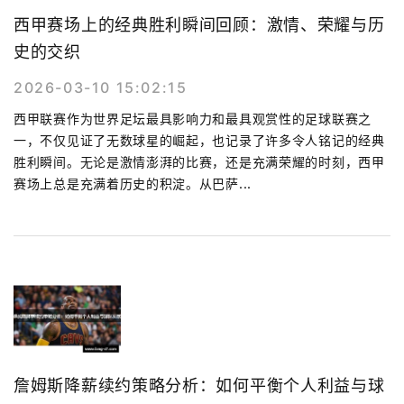
西甲赛场上的经典胜利瞬间回顾：激情、荣耀与历
史的交织
2026-03-10 15:02:15
西甲联赛作为世界足坛最具影响力和最具观赏性的足球联赛之
一，不仅见证了无数球星的崛起，也记录了许多令人铭记的经典
胜利瞬间。无论是激情澎湃的比赛，还是充满荣耀的时刻，西甲
赛场上总是充满着历史的积淀。从巴萨...
詹姆斯降薪续约策略分析：如何平衡个人利益与球