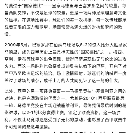
的莫过于“国家德比”——皇家马德里与巴塞罗那之间的较量。每
当两队交锋，不仅是足球的较量，更是一场两种足球理念与文化
的碰撞。在这场比赛中，球员们的每一次拼抢、每一次传球都承
载着无限的压力和期望，场面常常充满火爆的对抗和瞬间的激
情。
2009年5月，巴塞罗那在伯纳乌球场以6-2的惊人比分大胜皇家
马德里，成为西甲历史上最具标志性的“国家德比”之一。梅西、
亨利、伊布等球星的出色表现，使得巴萨展现出无与伦比的进攻
火力。而这一场胜利也象征着瓜迪奥拉执教下的巴萨，开启了对
西甲乃至欧洲足坛的统治。场上激情四射，球迷们的呐喊声一度
盖过了球场的嘈杂，成千上万的人共同见证了这一刻的伟大。
此外，西甲的另一项经典赛事——马德里竞技与塞维利亚之间的
对决，也是充满激情的代表之一。尤其是2010年西甲联赛最后
一轮，马德里竞技在主场迎战塞维利亚，最终凭借最后时刻的精
彩进球，以2-1的比分赢得比赛，锁定了欧战资格。这一场胜
利，不仅让马竞球迷感受到了无比的激动，也彰显了西甲联赛中
不可预测的悬念与激情。