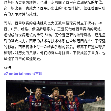
巴萨的历史更为辉煌，也进一步巩固了西甲在欧洲足坛的地位。
这一场比赛，也成为了西甲历史上的“永恒时刻”，象征着西甲联
赛的无尽辉煌与成就。
同时，西甲联赛的经典胜利也为无数年轻球员树立了榜样。梅
西、C罗、哈维、伊涅斯塔等人，正是凭借着西甲赛场的历练，
逐渐成为世界足坛的传奇人物。无论是巴萨的控球风格，还是皇
马的进攻火力，西甲的战术与技术体系在全球范围内产生了深远
的影响。西甲赛场上每一次经典胜利的背后，都离不开这些球员
和球队对历史的贡献，他们的奋斗与拼搏，不仅成就了自身，也
塑造了西甲的辉煌历史。
总结：
c7 entertainment官网