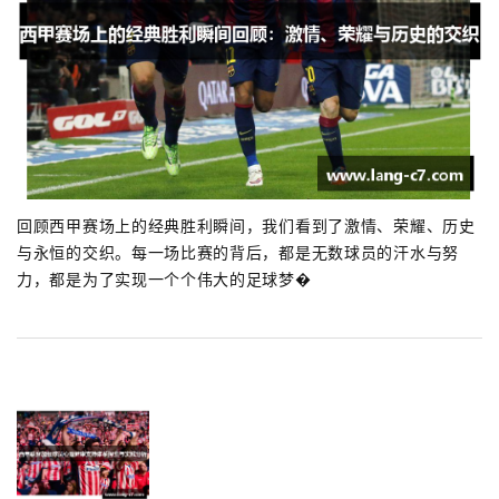
回顾西甲赛场上的经典胜利瞬间，我们看到了激情、荣耀、历史
与永恒的交织。每一场比赛的背后，都是无数球员的汗水与努
力，都是为了实现一个个伟大的足球梦�