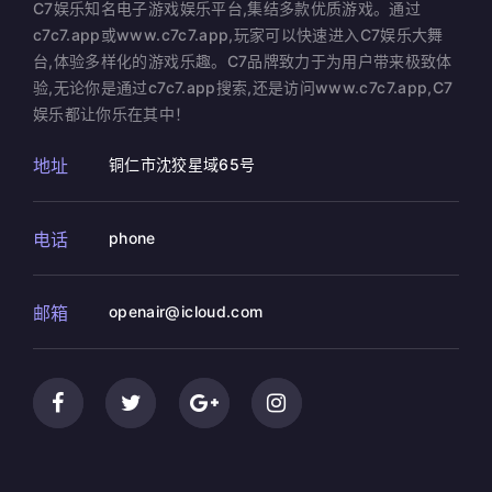
C7娱乐知名电子游戏娱乐平台,集结多款优质游戏。通过
c7c7.app或www.c7c7.app,玩家可以快速进入C7娱乐大舞
台,体验多样化的游戏乐趣。C7品牌致力于为用户带来极致体
验,无论你是通过c7c7.app搜索,还是访问www.c7c7.app,C7
娱乐都让你乐在其中！
地址
铜仁市沈狡星域65号
电话
phone
邮箱
openair@icloud.com