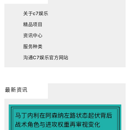
关于c7娱乐
精品项目
资讯中心
服务种类
沟通C7娱乐官方网站
最新资讯