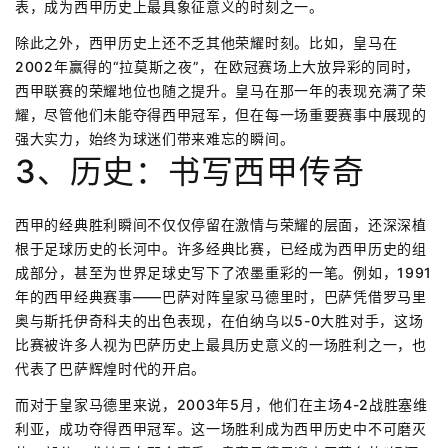
表，成为西甲历史上最具象征意义的时刻之一。
除此之外，西甲历史上还不乏其他荣耀时刻。比如，皇马在
2002年赢得的“拉莫斯之夜”，在欧冠赛场上大放异彩的同时，
西甲联赛的荣耀地位也随之提升。皇马在那一年的表现充满了荣
耀，尽管他们未能夺得西甲冠军，但在每一场重要赛事中展现的
强大实力，始终为球迷们带来难忘的瞬间。
3、历史：书写西甲传奇
西甲的经典胜利瞬间不仅仅停留在激情与荣耀的层面，还深深植
根于足球历史的长河中。许多经典比赛，已经成为西甲历史的组
成部分，甚至为世界足球史写下了浓墨重彩的一笔。例如，1991
年的西甲经典赛事——巴萨对阵皇家马德里时，巴萨凭借罗马里
奥与斯托伊奇科夫的出色表现，在伯纳乌以5-0大胜对手，这场
比赛被许多人视为巴萨历史上最具历史意义的一场胜利之一，也
代表了巴萨辉煌时代的开启。
而对于皇家马德里来说，2003年5月，他们在主场4-2战胜塞维
利亚，成功夺得西甲冠军。这一场胜利成为西甲历史中不可磨灭