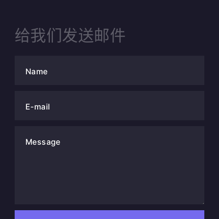
给我们发送邮件
Name
E-mail
Message