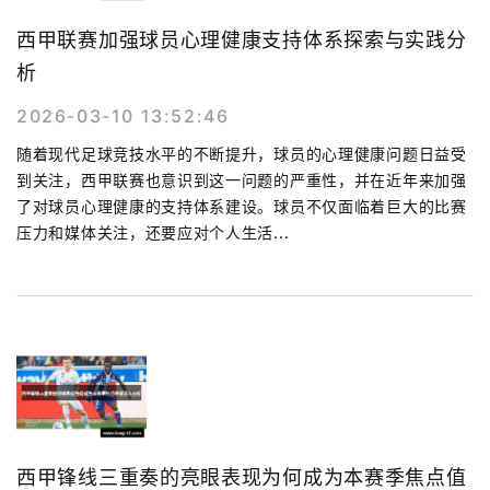
西甲联赛加强球员心理健康支持体系探索与实践分
析
2026-03-10 13:52:46
随着现代足球竞技水平的不断提升，球员的心理健康问题日益受
到关注，西甲联赛也意识到这一问题的严重性，并在近年来加强
了对球员心理健康的支持体系建设。球员不仅面临着巨大的比赛
压力和媒体关注，还要应对个人生活...
西甲锋线三重奏的亮眼表现为何成为本赛季焦点值