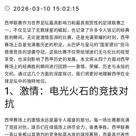
2026-03-10 15:02:15
西甲联赛作为世界足坛最具影响力和最具观赏性的足球联赛之
一，不仅见证了无数球星的崛起，也记录了许多令人铭记的经典
胜利瞬间。无论是激情澎湃的比赛，还是充满荣耀的时刻，西甲
赛场上总是充满着历史的积淀。从巴萨与皇马的“国家德比”到马
德里竞技的逆袭夺冠，这些比赛不仅带给球迷们无与伦比的视觉
享受，也深刻影响了西甲历史的发展。本文将从四个方面对西甲
赛场上的经典胜利瞬间进行回顾——激情、荣耀、历史与永恒的
交织。通过这几个方面的深度探讨，我们将更好地理解西甲在全
球足坛中的独特地位。
1、激情：电光火石的竞技对
抗
西甲赛场上的激情永远是最令人振奋的部分。每一场比赛都充满
了竞技对抗，球员们在绿茵场上拼尽全力，奋勇争胜。西甲联赛
一直以来都以其激烈的竞争和高水准的球技著称，而最具代表性