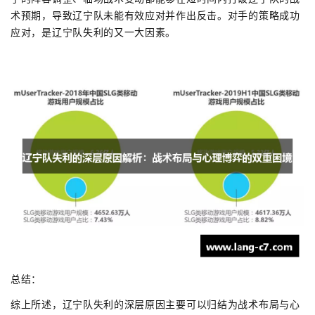
术预期，导致辽宁队未能有效应对并作出反击。对手的策略成功
应对，是辽宁队失利的又一大因素。
总结：
综上所述，辽宁队失利的深层原因主要可以归结为战术布局与心