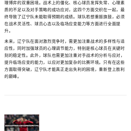
理博弈的双重困境。战术上的僵化、核心球员发挥失常、心理素
质的不足以及对手策略的成功应对，这四个方面交织在一起，最
终导致了辽宁队未能取得预期的成绩。球队若想重振旗鼓，必须
在战术灵活性、球员心态以及临场应变能力等方面进行全面提
升。
未来，辽宁队在面对激烈竞争时，需更加注重战术的多样性与适
应性，同时加强球员的心理调节能力，特别是核心球员在关键时
刻的稳定性。此外，球队也需更加注重对手战术的分析与应对，
提升临场应变的能力，以应对更加复杂的比赛环境。只有在这些
方面取得突破，辽宁队才能真正走出失利的困境，重新登上胜利
的巅峰。