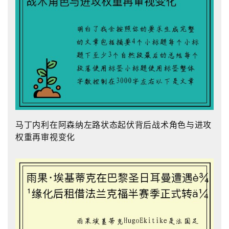
马丁内利在阿森纳左路状态起伏背后战术角色与进攻
权重再审视变化