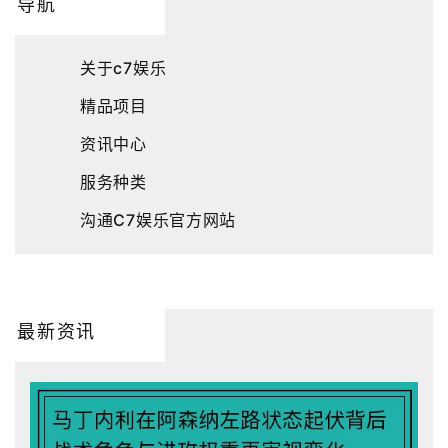
导航
关于c7娱乐
精品项目
资讯中心
服务种类
沟通C7娱乐官方网站
最新资讯