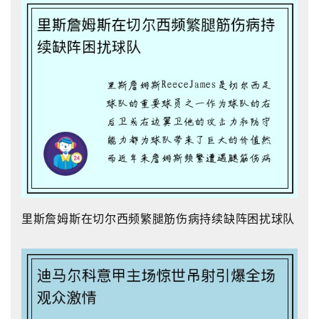
里斯詹姆斯在切尔西频繁腿筋伤病持续缺阵困扰球队