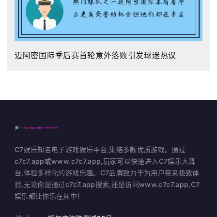
迈阿密国际季后赛首轮意外落败引发球迷热议
C7娱乐知名电子游戏娱乐平台,集结多款优质游戏。通过
c7c7.app或www.c7c7.app,玩家可以快速进入C7娱乐大舞
台,体验多样化的游戏乐趣。C7品牌致力于为用户带来极致体
验,无论你是通过c7c7.app搜索,还是访问www.c7c7.app,C7
娱乐都让你乐在其中！