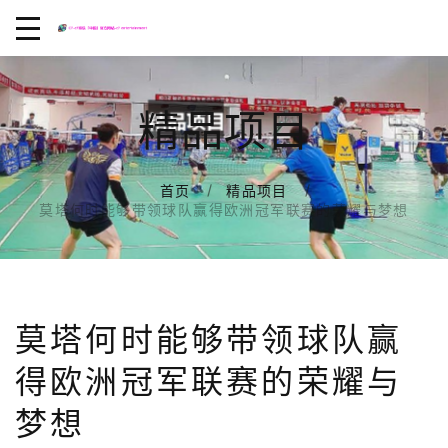
精品项目
首页
精品项目
莫塔何时能够带领球队赢得欧洲冠军联赛的荣耀与梦想
莫塔何时能够带领球队赢
得欧洲冠军联赛的荣耀与
梦想