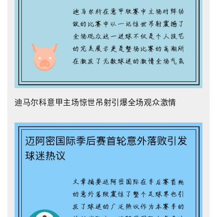
迪马尔科意甲主场惊世吊射引爆全场观众激情