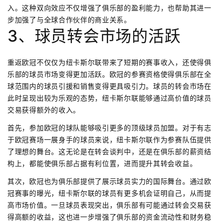
入。这种双向效应不仅增强了俱乐部的盈利能力，也帮助其进一
步加强了与全球合作伙伴的商业关系。
3、球员转会市场的活跃
重返欧冠不仅仅为纽卡斯尔联带来了短期的赛事收入，还使得俱
乐部的球员市场变得更加活跃。欧冠的参赛资格使得俱乐部在全
球范围内的球员引援和销售变得更具吸引力。球员的转会市场在
此时呈现出较为乐观的态势，纽卡斯尔联能够通过高价值的球员
交易获得额外的收入。
首先，参加欧冠的球队能够吸引更多的顶级球员加盟。对于有志
于欧冠赛场一展身手的球员来说，纽卡斯尔联作为参赛队伍提供
了理想的舞台。这无论是在转会谈判中，还是在俱乐部的薪资结
构上，都能使俱乐部占据有利位置，进而提升其转会收益。
其次，欧冠也为俱乐部提供了展示球员实力的国际舞台。通过欧
冠赛事的曝光，纽卡斯尔联的球员有更多机会证明自己，从而提
高市场价值。一旦球员表现突出，俱乐部有可能通过转会交易获
得高额的收益，这也进一步增强了俱乐部的资金流动性和财务稳