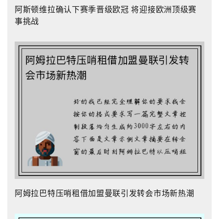
阿斯顿维拉确认下赛季晋级欧冠 将迎接欧洲顶级赛
事挑战
阿姆拉巴特压哨租借加盟曼联引发转会市场新热潮