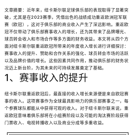
文章摘要：近年来，纽卡斯尔联足球俱乐部的表现取得了显著突
破，尤其是在2023赛季，凭借出色的战绩成功重返欧洲冠军联
赛（欧冠），这对于俱乐部的商业收入产生了深远影响。重返欧
冠不仅带动了俱乐部赛事收入的增长，还为其带来了品牌曝光、
球员转会收入和市场合作等多方面的财务收益。本文将从四个方
面对纽卡斯尔联重返欧冠所带来的年度收入增长进行详细探讨：
赛事收入的提升、赞助和合作关系的强化、球员转会市场的活跃
以及品牌价值的增长。这些因素共同作用，推动俱乐部的财务状
况迈上新台阶，为其未来的可持续发展奠定了基础。
1、赛事收入的提升
纽卡斯尔联重返欧冠后，最直接的收入增长来源便是来自欧冠赛
事的收入。这项赛事作为全球最具影响力的俱乐部赛事之一，每
个参赛球队都能从中获得可观的收入。对于纽卡斯尔联来说，重
返欧冠意味着俱乐部将在小组赛阶段以及可能的淘汰赛阶段获得
门票收入、电视转播收入以及商业分成等多重收益。