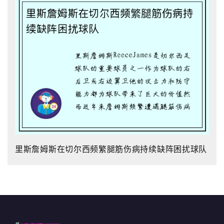
里斯詹姆斯在切尔西频繁腿筋伤病持续缺阵困扰球队