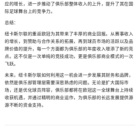
应的增长，进一步推动了俱乐部整体收入的上升，提升了其在国
际足球舞台上的竞争力。
总结：
纽卡斯尔联的重返欧冠为其带来了丰厚的商业回报。从赛事收入
的增长，到赞助与合作关系的拓展，再到球员市场的活跃以及品
牌价值的提升，每一个方面都为俱乐部的年度收入增添了新的亮
点。这不仅是一次单纯的竞技成功，更是俱乐部商业模式的一次
飞跃。
未来，纽卡斯尔联如何利用这一机会进一步发展其财务和品牌，
依然是俱乐部管理层需要深思熟虑的问题。无论是扩大国际市
场，还是优化球员阵容，俱乐部都将在欧冠这一全球舞台上持续
收获机遇，并通过精明的商业运作，为俱乐部的长远发展提供源
源不断的资金支持。