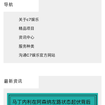
导航
关于c7娱乐
精品项目
资讯中心
服务种类
沟通C7娱乐官方网站
最新资讯