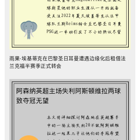
雨果·埃基蒂克在巴黎圣日耳曼遭遇边缘化后租借法
兰克福半赛季正式转会