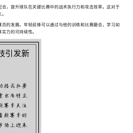
配合，提升球队在关键比赛中的战术执行力和攻击效率。这对于
义。
球员的发展。年轻前锋可以通过与他的训练和比赛磨合，学习如
体实力的可持续性。