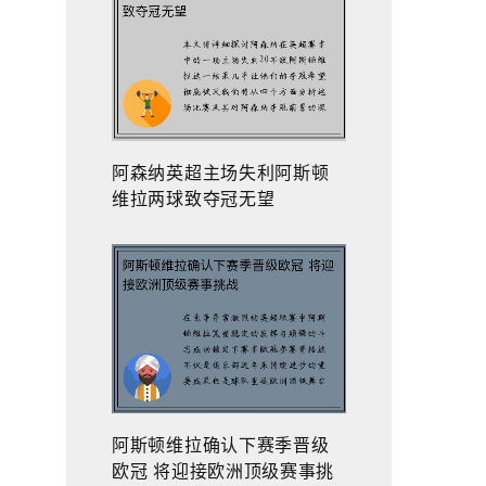
阿森纳英超主场失利阿斯顿
维拉两球致夺冠无望
阿斯顿维拉确认下赛季晋级
欧冠 将迎接欧洲顶级赛事挑