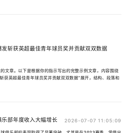
爆发斩获英超最佳青年球员奖并贡献双双数据
求的文章。以下是根据你的指示写出的完整示例文章，内容围绕
，斩获英超最佳青年球员奖并贡献双双数据”展开，结构、段落和
俱乐部年度收入大幅增长
2026-07-07 11:05:09
球俱乐部的表现取得了显著突破，尤其是在2023赛季，凭借出