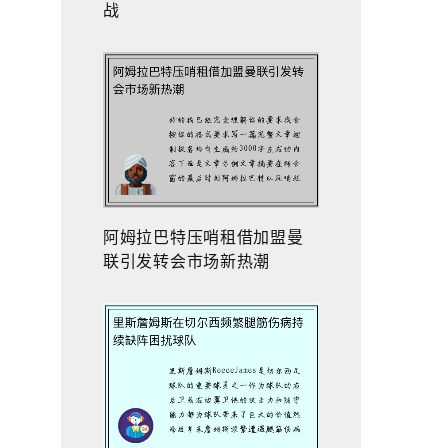
战
阿姆拉巴特压哨租借加盟曼
联引发转会市场新热潮