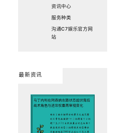
资讯中心
服务种类
沟通C7娱乐官方网
站
最新资讯