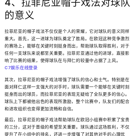
4、拉菲尼亚帽子戏法对球队
的意义
拉菲尼亚的帽子戏法不仅仅是个人的荣耀，它对球队的意义同样
重大。首先，这一进球为球队奠定了胜局。在欧冠这种竞争激烈
的赛场上，能够在关键时刻挺身而出，帮助球队取得胜利，对于
任何一支球队来说都至关重要。拉菲尼亚通过他的进球，直接影
响了比赛的结果，使得球队在与拜仁的较量中占据了上风。
C7娱乐在线登录
其次，拉菲尼亚的帽子戏法增强了球队的信心和士气。特别是在
面对拜仁这样一支强大的对手时，球队需要一个能够在关键时刻
挺身而出的球员，而拉菲尼亚的表现无疑给了全队更多的信心。
球队上下都被他出色的表现所激励，整个比赛中，队友们的配合
和进攻组织也变得更加流畅和自信。
最后，拉菲尼亚的帽子戏法帮助球队在欧冠小组赛中积累了宝贵
的三分，这对于晋级的希望至关重要。球队通过这场胜利，不仅
提升了在小组中的排名，还进一步增强了对其他对手的心理优