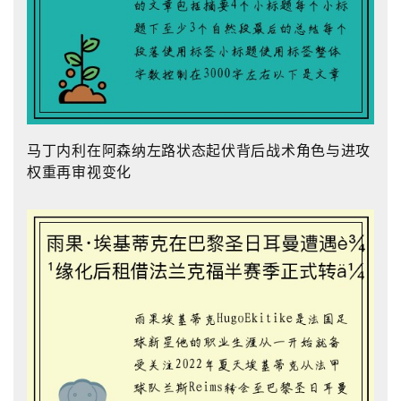
马丁内利在阿森纳左路状态起伏背后战术角色与进攻
权重再审视变化