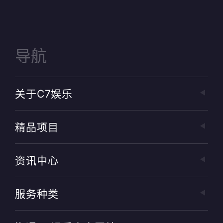
导航
关于c7娱乐
精品项目
资讯中心
服务种类