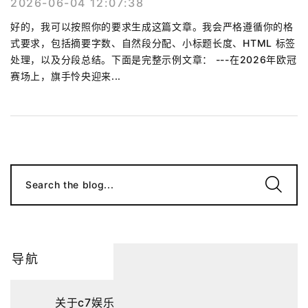
2026-06-04 12:07:38
好的，我可以按照你的要求生成这篇文章。我会严格遵循你的格
式要求，包括摘要字数、自然段分配、小标题长度、HTML 标签
处理，以及分段总结。下面是完整示例文章： ---在2026年欧冠
赛场上，旗手怜央迎来...
Search the blog...
导航
关于c7娱乐