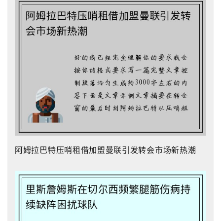
阿姆拉巴特压哨租借加盟曼联引发转会市场新热潮