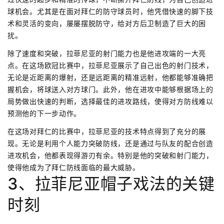
球机会。尤其是在面对拜仁的防守球员时，他凭借快速的脚下技
术和灵活的变向，屡屡摆脱防守，给对方后卫制造了巨大的困
扰。
除了速度和突破，拉菲尼亚的射门能力也是他进攻端的一大亮
点。在这场欧冠比赛中，拉菲尼亚展示了自己出色的射门技术，
无论是近距离的爆射，还是远距离的精准远射，他都能够准确把
握机会，将球送入对方球门。此外，他在进攻中能够根据场上的
局势做出快速的判断，选择最佳的进攻路线，使得对方防线难以
预测他的下一步动作。
在这场对拜仁的比赛中，拉菲尼亚的技术特点得到了充分的展
现。无论是利用个人能力突破防线，还是通过与队友的配合创造
进攻机会，他都表现得游刃有余。特别是他的突破和射门能力，
使得他成为了拜仁防线面临的最大威胁。
3、拉菲尼亚帽子戏法的关键
时刻