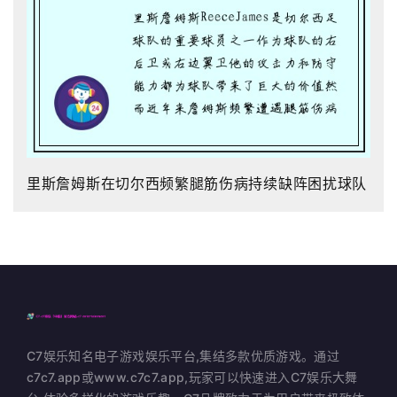
里斯詹姆斯在切尔西频繁腿筋伤病持续缺阵困扰球队
C7娱乐知名电子游戏娱乐平台,集结多款优质游戏。通过
c7c7.app或www.c7c7.app,玩家可以快速进入C7娱乐大舞