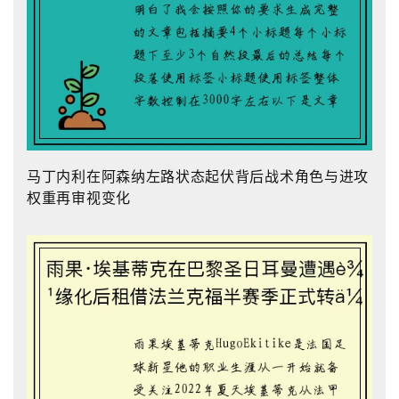
马丁内利在阿森纳左路状态起伏背后战术角色与进攻
权重再审视变化