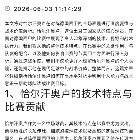
2026-06-03 11:14:29
本文将对恰尔汗奥卢在对阵德国西甲的全场表现进行深度复盘与
战术价值解析。恰尔汗奥卢，这位土耳其国家队的核心球员，在
面对德国西甲的比赛中展现了令人印象深刻的技术、视野和战术
执行力。我们将从他的整体技术特点、在比赛中的关键作用、与
队友的配合、以及他如何影响比赛的节奏四个方面进行深入分
析。通过这些角度，我们不仅能更好地理解恰尔汗奥卢的个人表
现，还能揭示他在现代足球中的战术价值。整体而言，这篇文章
将详细剖析恰尔汗奥卢如何在高水平对抗中利用个人能力与战术
意识来帮助球队达成比赛目标。
1、恰尔汗奥卢的技术特点与
比赛贡献
恰尔汗奥卢作为一名中场球员，其技术特点在比赛中尤为突出。
他以精准的长短传球、细腻的控球技术以及高超的定位球技巧而
闻名。在对阵德国西甲的比赛中，恰尔汗奥卢展现了他在传球方