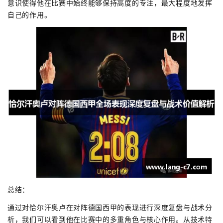
意识使得他在比赛中始终能够保持高度的专注，最大程度地发挥
自己的作用。
总结：
通过对恰尔汗奥卢在对阵德国西甲的表现进行深度复盘与战术分
析，我们可以看到他在比赛中的多重角色与核心作用。从技术特