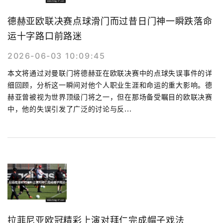
德赫亚欧联决赛点球滑门而过昔日门神一瞬跌落命
运十字路口前路迷
2026-06-03 10:09:45
本文将通过对曼联门将德赫亚在欧联决赛中的点球失误事件的详
细回顾，分析这一瞬间对他个人职业生涯和命运的重大影响。德
赫亚曾被视为世界顶级门将之一，但在那场备受瞩目的欧联决赛
中，他的失误引发了广泛的讨论与反...
拉菲尼亚欧冠精彩上演对拜仁完成帽子戏法