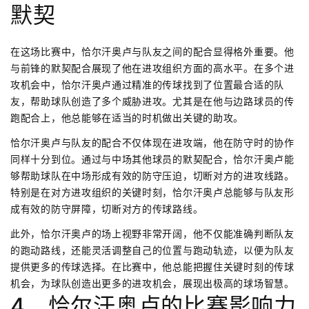
默契
在这场比赛中，恰尔汗奥卢与队友之间的配合显得格外重要。他
与前锋的默契配合展现了他在进攻组织方面的高水平。在多个进
攻机会中，恰尔汗奥卢通过精准的传球找到了位置最合适的队
友，帮助球队创造了多个威胁进攻。尤其是在他与边路球员的传
跑配合上，他总能够在适当的时机做出关键的助攻。
恰尔汗奥卢与队友的配合不仅体现在进攻端，他在防守时的协作
同样十分到位。通过与中场其他球员的默契配合，恰尔汗奥卢能
够帮助球队在中场形成有效的防守压迫，切断对方的进攻线路。
特别是在对方进攻组织的关键时刻，恰尔汗奥卢总能够与队友形
成有效的防守屏障，切断对方的传球路线。
此外，恰尔汗奥卢的场上视野非常开阔，他不仅能准确判断队友
的跑动路线，还能灵活调整自己的位置与跑动轨迹，以便为队友
提供更多的传球选择。在比赛中，他总能把握住关键时刻的传球
机会，为球队创造出更多的进攻机会，展现出极高的球场智慧。
4、恰尔汗奥卢的比赛影响力