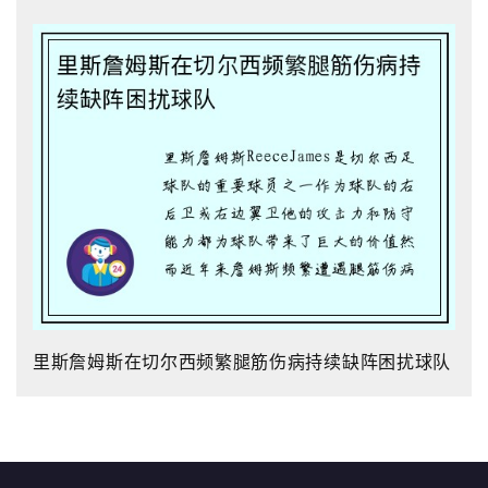
里斯詹姆斯在切尔西频繁腿筋伤病持续缺阵困扰球队