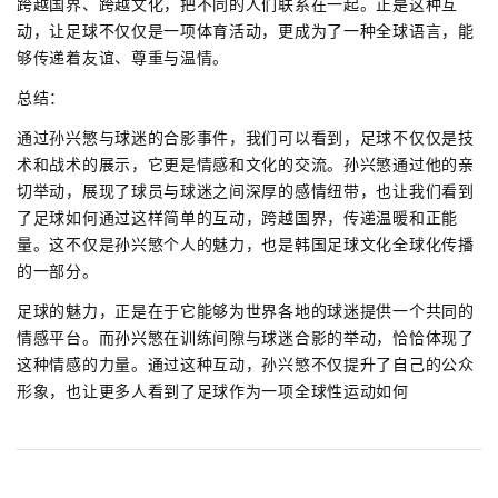
跨越国界、跨越文化，把不同的人们联系在一起。正是这种互
动，让足球不仅仅是一项体育活动，更成为了一种全球语言，能
够传递着友谊、尊重与温情。
总结：
通过孙兴慜与球迷的合影事件，我们可以看到，足球不仅仅是技
术和战术的展示，它更是情感和文化的交流。孙兴慜通过他的亲
切举动，展现了球员与球迷之间深厚的感情纽带，也让我们看到
了足球如何通过这样简单的互动，跨越国界，传递温暖和正能
量。这不仅是孙兴慜个人的魅力，也是韩国足球文化全球化传播
的一部分。
足球的魅力，正是在于它能够为世界各地的球迷提供一个共同的
情感平台。而孙兴慜在训练间隙与球迷合影的举动，恰恰体现了
这种情感的力量。通过这种互动，孙兴慜不仅提升了自己的公众
形象，也让更多人看到了足球作为一项全球性运动如何