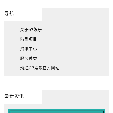
导航
关于c7娱乐
精品项目
资讯中心
服务种类
沟通C7娱乐官方网站
最新资讯