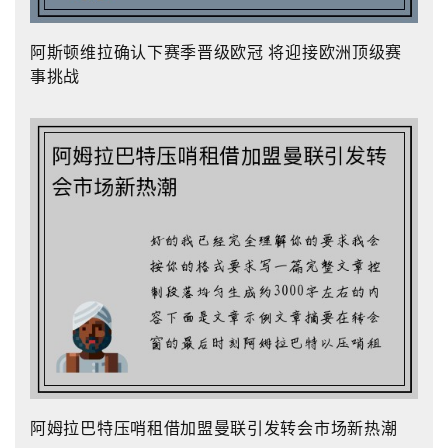
阿斯顿维拉确认下赛季晋级欧冠 将迎接欧洲顶级赛
事挑战
阿姆拉巴特压哨租借加盟曼联引发转会市场新热潮