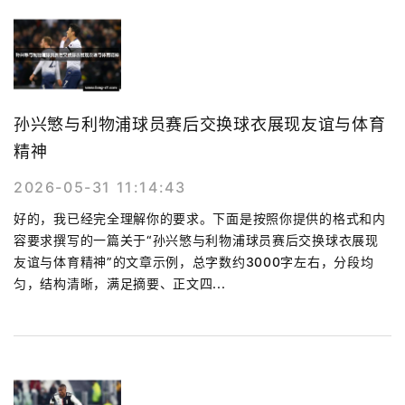
孙兴慜与利物浦球员赛后交换球衣展现友谊与体育
精神
2026-05-31 11:14:43
好的，我已经完全理解你的要求。下面是按照你提供的格式和内
容要求撰写的一篇关于“孙兴慜与利物浦球员赛后交换球衣展现
友谊与体育精神”的文章示例，总字数约3000字左右，分段均
匀，结构清晰，满足摘要、正文四...