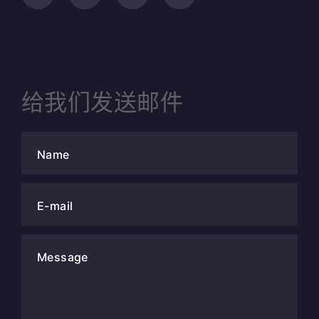
给我们发送邮件
Name
E-mail
Message