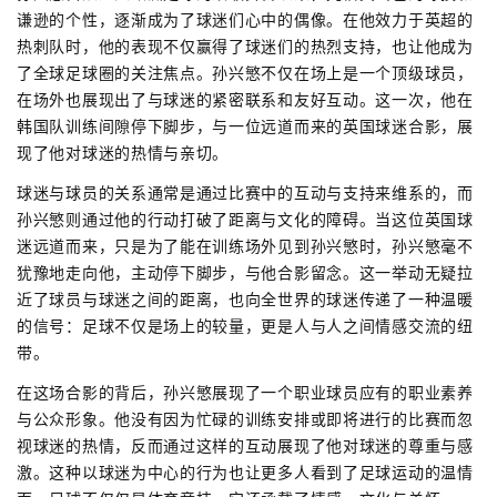
谦逊的个性，逐渐成为了球迷们心中的偶像。在他效力于英超的
热刺队时，他的表现不仅赢得了球迷们的热烈支持，也让他成为
了全球足球圈的关注焦点。孙兴慜不仅在场上是一个顶级球员，
在场外也展现出了与球迷的紧密联系和友好互动。这一次，他在
韩国队训练间隙停下脚步，与一位远道而来的英国球迷合影，展
现了他对球迷的热情与亲切。
球迷与球员的关系通常是通过比赛中的互动与支持来维系的，而
孙兴慜则通过他的行动打破了距离与文化的障碍。当这位英国球
迷远道而来，只是为了能在训练场外见到孙兴慜时，孙兴慜毫不
犹豫地走向他，主动停下脚步，与他合影留念。这一举动无疑拉
近了球员与球迷之间的距离，也向全世界的球迷传递了一种温暖
的信号：足球不仅是场上的较量，更是人与人之间情感交流的纽
带。
在这场合影的背后，孙兴慜展现了一个职业球员应有的职业素养
与公众形象。他没有因为忙碌的训练安排或即将进行的比赛而忽
视球迷的热情，反而通过这样的互动展现了他对球迷的尊重与感
激。这种以球迷为中心的行为也让更多人看到了足球运动的温情