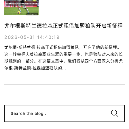
尤尔根斯特兰德拉森正式租借加盟狼队开启新征程
2026-05-31 14:40:19
尤尔根·斯特兰德·拉森正式租借加盟狼队，开启了他的新征程。
这一转会标志着拉森职业生涯的重要一步，也是狼队对未来的长
期规划的一部分。在这篇文章中，我们将从四个方面深入分析尤
尔根·斯特兰德·拉森加盟狼队的...
Search the blog...