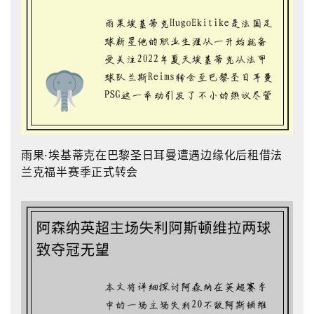
雨果·埃基蒂克在巴黎圣日耳曼遭遇边缘化后租借法
兰克福半赛季正式转会