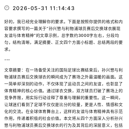
2026-05-31 11:14:43
好的，我已经完全理解你的要求。下面是按照你提供的格式和内
容要求撰写的一篇关于“孙兴慜与利物浦球员赛后交换球衣展现
友谊与体育精神”的文章示例，总字数约3000字左右，分段均
匀，结构清晰，满足摘要、正文四个方面小标题、总结两段的要
求。
---
文章摘要：在一场备受关注的国际足球比赛结束后，孙兴慜与利
物浦球员赛后交换球衣的瞬间成为了赛场之外最温暖的画面。这
一简单却深刻的动作，不仅体现了运动员之间的友谊，也彰显了
体育精神的核心价值。通过球衣交换，双方球员打破了赛场上的
竞争界限，用实际行动诠释了尊重与理解的重要性。这一瞬间，
让球迷们看到了足球不仅仅是比分的较量，更是人性、情感和文
化的交流。在全球体育舞台上，这样的友谊与体育精神具有示范
作用，传递着积极的社会价值。本文将从四个方面深入分析孙兴
慜与利物浦球员赛后交换球衣的行为及其背后的深层意义，包括