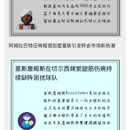
阿姆拉巴特压哨租借加盟曼联引发转会市场新热潮