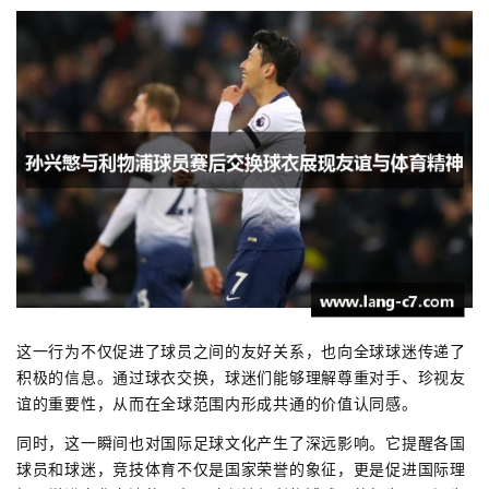
这一行为不仅促进了球员之间的友好关系，也向全球球迷传递了
积极的信息。通过球衣交换，球迷们能够理解尊重对手、珍视友
谊的重要性，从而在全球范围内形成共通的价值认同感。
同时，这一瞬间也对国际足球文化产生了深远影响。它提醒各国
球员和球迷，竞技体育不仅是国家荣誉的象征，更是促进国际理