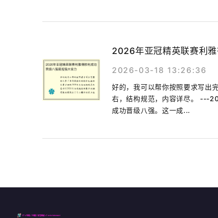
2026年亚冠精英联赛利
2026-03-18 13:26:36
好的，我可以帮你按照要求写出完
右，结构规范，内容详尽。 ---
成功晋级八强。这一成...