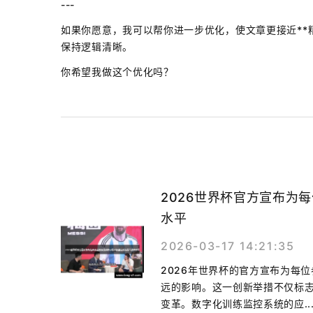
---
如果你愿意，我可以帮你进一步优化，使文章更接近**精
保持逻辑清晰。
你希望我做这个优化吗？
2026世界杯官方宣布为
水平
2026-03-17 14:21:35
2026年世界杯的官方宣布为每
远的影响。这一创新举措不仅标
变革。数字化训练监控系统的应..