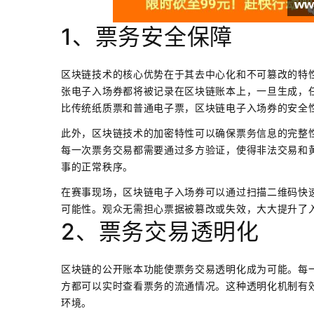
1、票务安全保障
区块链技术的核心优势在于其去中心化和不可篡改的特性
张电子入场券都将被记录在区块链账本上，一旦生成，
比传统纸质票和普通电子票，区块链电子入场券的安全
此外，区块链技术的加密特性可以确保票务信息的完整
每一次票务交易都需要通过多方验证，使得非法交易和
事的正常秩序。
在赛事现场，区块链电子入场券可以通过扫描二维码快
可能性。观众无需担心票据被篡改或失效，大大提升了
2、票务交易透明化
区块链的公开账本功能使票务交易透明化成为可能。每
方都可以实时查看票务的流通情况。这种透明化机制有
环境。