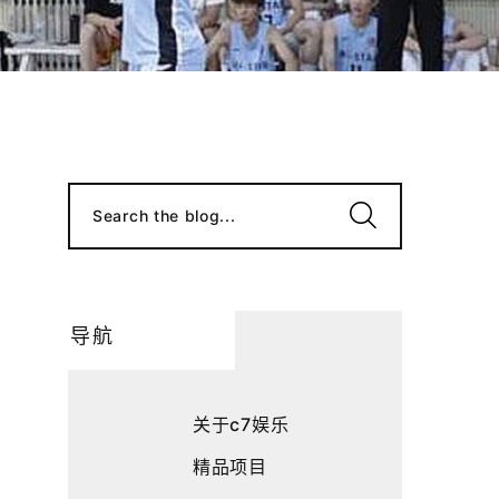
Search the blog...
导航
关于c7娱乐
精品项目