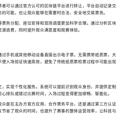
票者可以通过官方认可的区块链平台进行转让，平台自动记录交
卖的可能，也让观众能够在需要时合法、安全地交易票务。
得票务分配、座位安排和现场调度更加科学合理。通过分析区块
资源浪费，同时提升观众满意度和观赛体验。
通过手机或其他移动设备直接出示电子票，无需携带纸质票，大
术使入场验证快速高效，避免了传统纸质票检票过程中可能出现
定，实现个性化服务。系统可以提前识别观众身份，并提供定制
担心排队或错过比赛时间，入场过程变得更加顺畅、智能化。
观众是在主办方官方应用、合作票务平台，还是通过第三方认证
仅节省了观众的时间，也提升了赛事的整体运营效率，让科技与