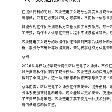
在提供便利的同时，区块链电子入场券也高度重视观众
密存储，只有在必要验证时才可解密，从而防止信息泄
智能合约在保护数据隐私方面也发挥了重要作用。每一
工干预，确保个人信息在交易过程中不被暴露或篡改。
区块链电子入场券的数据保护还延伸到赛事后续统计和
析、票务分布统计等数据支持，帮助赛事组织方优化管
总结：
2026世界杯为持票观众提供区块链电子入场券，不仅
过数据隐私保护保障了观众权益。区块链技术的应用为
得到了全面提升。这一举措标志着体育赛事与数字技术
总体而言，区块链电子入场券在保障安全、提升便利、增
务体系更加智能化和可靠。观众能够以更加安全、便捷
了宝贵经验与示范。区块链电子票不仅是一种技术创新
有的参与感和信任感。