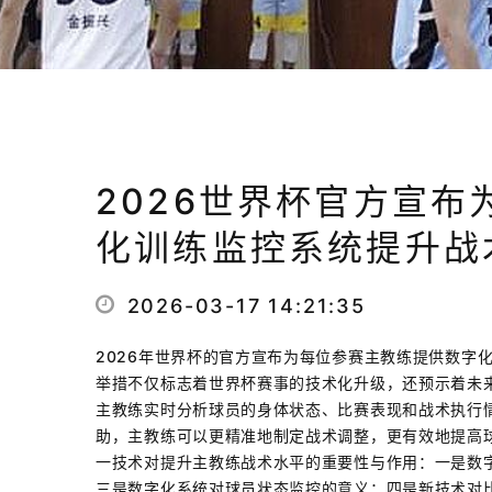
2026世界杯官方宣
化训练监控系统提升战
2026-03-17 14:21:35
2026年世界杯的官方宣布为每位参赛主教练提供数字
举措不仅标志着世界杯赛事的技术化升级，还预示着未
主教练实时分析球员的身体状态、比赛表现和战术执行
助，主教练可以更精准地制定战术调整，更有效地提高
一技术对提升主教练战术水平的重要性与作用：一是数
三是数字化系统对球员状态监控的意义；四是新技术对