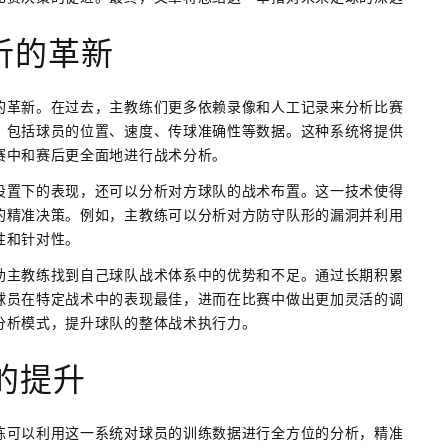
析的革新
的革新。在过去，主教练们更多依赖录像和人工记录来分析比赛
，包括球员的位置、速度、传球准确性等数据。这种系统将提供
赛中和赛后更全面地进行战术分析。
设置下的表现，还可以分析对方球队的战术布置。这一技术使得
的精准决策。例如，主教练可以分析对方防守队形的漏洞并利用
性和针对性。
助主教练找到自己球队战术体系中的优势和不足。通过长期积累
球员在特定战术中的表现最佳，进而在比赛中做出更加灵活的调
分析模式，提升球队的整体战术执行力。
的提升
练可以利用这一系统对球员的训练数据进行全方位的分析，精准