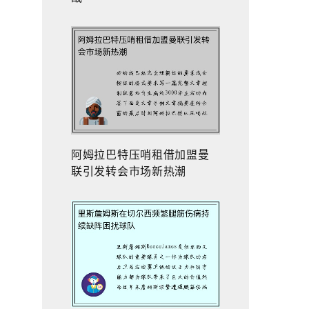
阿姆拉巴特压哨租借加盟曼
联引发转会市场新热潮