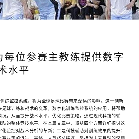
布为每位参赛主教练提供数字
术水平
化训练监控系统，将为全球足球比赛带来深远的影响。这一创新
来足球训练和战术的变革。数字化训练监控系统的应用，将帮助
情况，从而提升战术水平，优化比赛策略。通过现代科技的辅
球队的整体竞技水平。在本篇文章中，将从四个方面详细探讨这
字化监控对战术分析的革新；二是科技辅助对训练效果的提升；
比赛决策的促进。最终，文章将总结这一举措对未来足球的深远