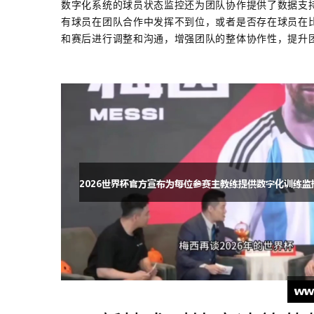
数字化系统的球员状态监控还为团队协作提供了数据支
有球员在团队合作中发挥不到位，或者是否存在球员在
和赛后进行调整和沟通，增强团队的整体协作性，提升