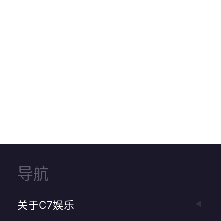
导航
关于c7娱乐