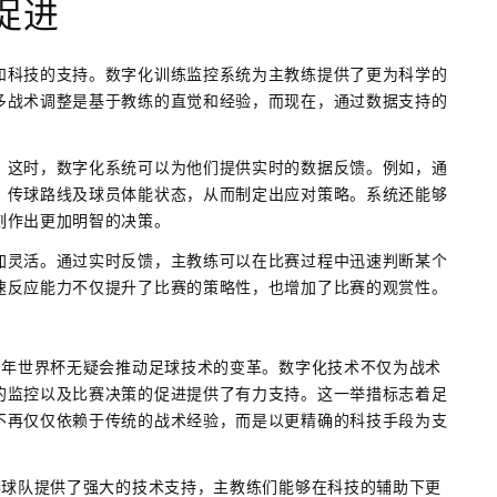
促进
和科技的支持。数字化训练监控系统为主教练提供了更为科学的
多战术调整是基于教练的直觉和经验，而现在，通过数据支持的
，这时，数字化系统可以为他们提供实时的数据反馈。例如，通
、传球路线及球员体能状态，从而制定出应对策略。系统还能够
刻作出更加明智的决策。
加灵活。通过实时反馈，主教练可以在比赛过程中迅速判断某个
速反应能力不仅提升了比赛的策略性，也增加了比赛的观赏性。
6年世界杯无疑会推动足球技术的变革。数字化技术不仅为战术
的监控以及比赛决策的促进提供了有力支持。这一举措标志着足
不再仅仅依赖于传统的战术经验，而是以更精确的科技手段为支
赛球队提供了强大的技术支持，主教练们能够在科技的辅助下更