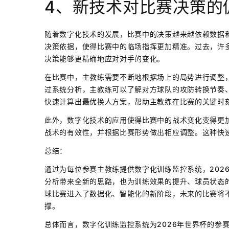
4、新技术对比赛决策的
随着数字化技术的发展，比赛中的决策越来越依赖数据
决策依据，使得比赛中的临场指挥更加精准。过去，许
决策能够更精确地应对对手的变化。
在比赛中，主教练需要不断地根据场上的局势进行调整
过系统分析，主教练可以了解对方球队的攻防转换节奏
快速计算出最优换人方案，帮助主教练在比赛的关键时
此外，数字化技术的应用使得比赛中的战术变化变得更
战术的有效性，并根据比赛形势做出相应调整。这种快
总结：
通过为每位参赛主教练提供数字化训练监控系统，202
分析带来全新的思路，也为训练效果的提升、球员状态
球比赛进入了数据化、智能化的新阶段，未来的比赛将
撑。
总体而言，数字化训练监控系统为2026年世界杯的参