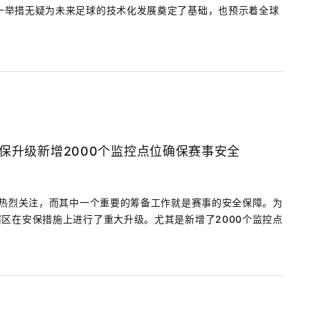
一举措无疑为未来足球的技术化发展奠定了基础，也预示着全球
安保升级新增2000个监控点位确保赛事安全
的热烈关注，而其中一个重要的筹备工作就是赛事的安全保障。为
区在安保措施上进行了重大升级。尤其是新增了2000个监控点