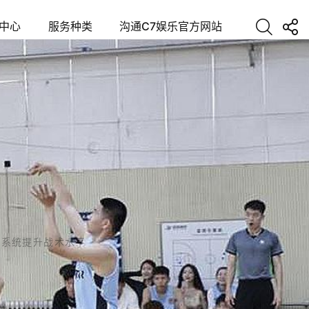
中心
服务种类
沟通C7娱乐官方网站
控系统提升战术水平