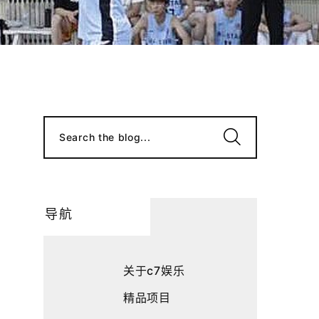
Search the blog...
导航
关于c7娱乐
精品项目