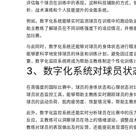
评估每个球员在训练中的表现。这种科技辅助的方式，
析、战术演练和个人技能提升的全面系统。
例如，数字化系统能够实时监测球员在训练中的跑动轨
助主教练了解球员在不同训练强度下的适应情况，并根
加比赛。
与此同时，数字化系统还能够对球员的身体状态进行精
能够更科学地安排球员的休息和训练计划，避免因过度
要，数字化监控系统将成为帮助主教练制定个性化训练
3、数字化系统对球员状
在高强度的国际比赛中，球员的身体状态和心理状态对
球员状态监控工具，能够帮助主教练实时跟踪球员的身
球员的运动负荷、肌肉疲劳度、恢复情况等，帮助主教
此外，数字化监控系统还能实时分析球员在比赛中的压
反应，主教练可以洞察球员在场上的情绪波动，调整战
教练对球员的表现做出及时反馈，还能提前发现潜在的