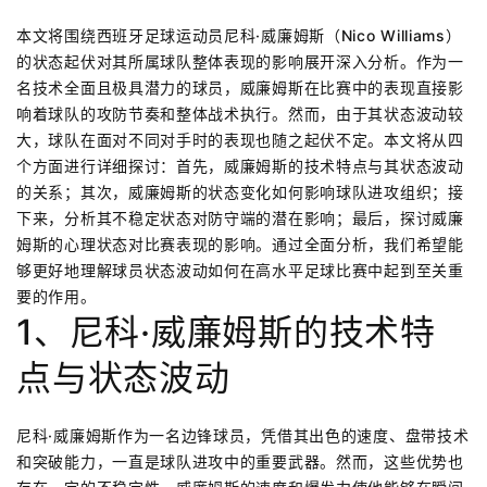
本文将围绕西班牙足球运动员尼科·威廉姆斯（Nico Williams）
的状态起伏对其所属球队整体表现的影响展开深入分析。作为一
名技术全面且极具潜力的球员，威廉姆斯在比赛中的表现直接影
响着球队的攻防节奏和整体战术执行。然而，由于其状态波动较
大，球队在面对不同对手时的表现也随之起伏不定。本文将从四
个方面进行详细探讨：首先，威廉姆斯的技术特点与其状态波动
的关系；其次，威廉姆斯的状态变化如何影响球队进攻组织；接
下来，分析其不稳定状态对防守端的潜在影响；最后，探讨威廉
姆斯的心理状态对比赛表现的影响。通过全面分析，我们希望能
够更好地理解球员状态波动如何在高水平足球比赛中起到至关重
要的作用。
1、尼科·威廉姆斯的技术特
点与状态波动
尼科·威廉姆斯作为一名边锋球员，凭借其出色的速度、盘带技术
和突破能力，一直是球队进攻中的重要武器。然而，这些优势也