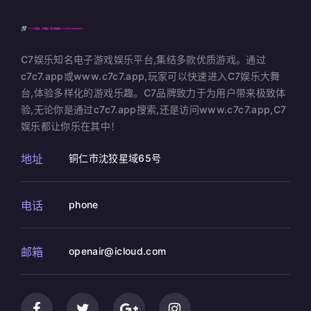
C7娱乐知名电子游戏娱乐平台,集结多款优质游戏。通过
c7c7.app或www.c7c7.app,玩家可以快速进入C7娱乐大舞
台,体验多样化的游戏乐趣。C7品牌致力于为用户带来极致体
验,无论你是通过c7c7.app搜索,还是访问www.c7c7.app,C7
娱乐都让你乐在其中！
地址
铜仁市沈狡星域65号
电话
phone
邮箱
openair@icloud.com