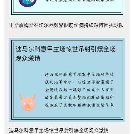
里斯詹姆斯在切尔西频繁腿筋伤病持续缺阵困扰球队
迪马尔科意甲主场惊世吊射引爆全场观众激情