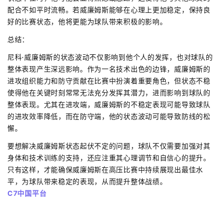
配合不如平时流畅。若威廉姆斯能够在心理上更加稳定，保持良
好的比赛状态，他将更能为球队带来积极的影响。
总结：
尼科·威廉姆斯的状态波动不仅影响到他个人的发挥，也对球队的
整体表现产生深远影响。作为一名技术出色的边锋，威廉姆斯的
进攻组织能力和防守贡献在比赛中扮演着重要角色，但状态不稳
使得他在关键时刻常常无法充分发挥其潜力，进而影响到球队的
整体表现。尤其在进攻端，威廉姆斯的不稳定表现可能导致球队
的进攻效率降低，而在防守端，他的状态波动可能导致防线的松
懈。
要想解决威廉姆斯状态起伏不定的问题，球队不仅需要加强对其
身体和技术训练的支持，还应注重其心理调节和自信心的提升。
只有这样，才能确保威廉姆斯在高压比赛中持续展现出最佳水
平，为球队带来稳定的表现，从而提升整体战绩。
C7中国平台