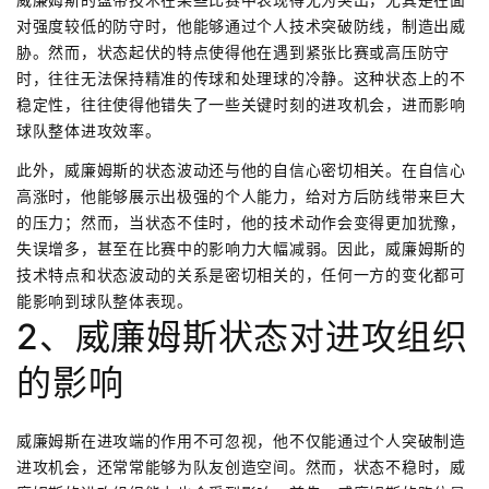
对强度较低的防守时，他能够通过个人技术突破防线，制造出威
胁。然而，状态起伏的特点使得他在遇到紧张比赛或高压防守
时，往往无法保持精准的传球和处理球的冷静。这种状态上的不
稳定性，往往使得他错失了一些关键时刻的进攻机会，进而影响
球队整体进攻效率。
此外，威廉姆斯的状态波动还与他的自信心密切相关。在自信心
高涨时，他能够展示出极强的个人能力，给对方后防线带来巨大
的压力；然而，当状态不佳时，他的技术动作会变得更加犹豫，
失误增多，甚至在比赛中的影响力大幅减弱。因此，威廉姆斯的
技术特点和状态波动的关系是密切相关的，任何一方的变化都可
能影响到球队整体表现。
2、威廉姆斯状态对进攻组织
的影响
威廉姆斯在进攻端的作用不可忽视，他不仅能通过个人突破制造
进攻机会，还常常能够为队友创造空间。然而，状态不稳时，威