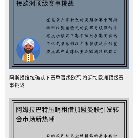
阿斯顿维拉确认下赛季晋级欧冠 将迎接欧洲顶级赛
事挑战