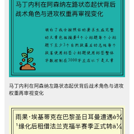
马丁内利在阿森纳左路状态起伏背后战术角色与进攻
权重再审视变化