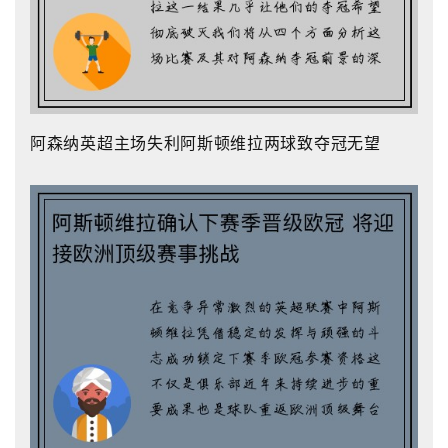
阿森纳英超主场失利阿斯顿维拉两球致夺冠无望