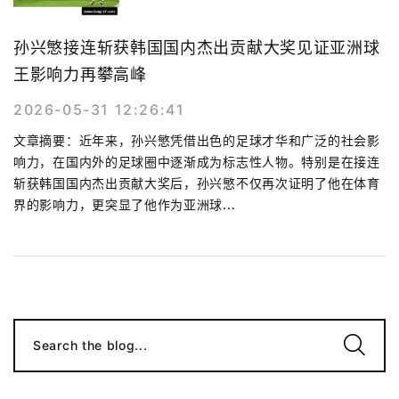
孙兴慜接连斩获韩国国内杰出贡献大奖见证亚洲球
王影响力再攀高峰
2026-05-31 12:26:41
文章摘要：近年来，孙兴慜凭借出色的足球才华和广泛的社会影
响力，在国内外的足球圈中逐渐成为标志性人物。特别是在接连
斩获韩国国内杰出贡献大奖后，孙兴慜不仅再次证明了他在体育
界的影响力，更突显了他作为亚洲球...
Search the blog...