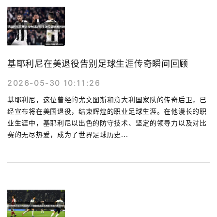
基耶利尼在美退役告别足球生涯传奇瞬间回顾
2026-05-30 10:11:26
基耶利尼，这位曾经的尤文图斯和意大利国家队的传奇后卫，已
经宣布将在美国退役，结束辉煌的职业足球生涯。在他漫长的职
业生涯中，基耶利尼以出色的防守技术、坚定的领导力以及对比
赛的无尽热爱，成为了世界足球历史...