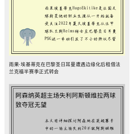
雨果·埃基蒂克在巴黎圣日耳曼遭遇边缘化后租借法
兰克福半赛季正式转会