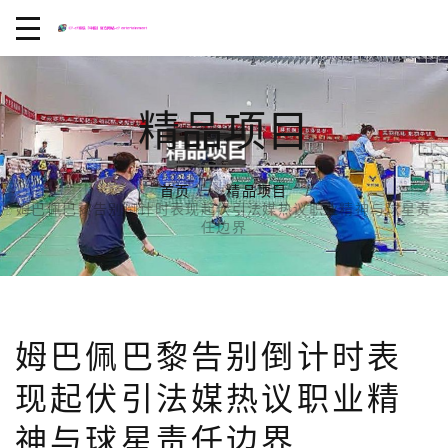
精品项目
首页
精品项目
姆巴佩巴黎告别倒计时表现起伏引法媒热议职业精神与球星责
任边界
姆巴佩巴黎告别倒计时表
现起伏引法媒热议职业精
神与球星责任边界