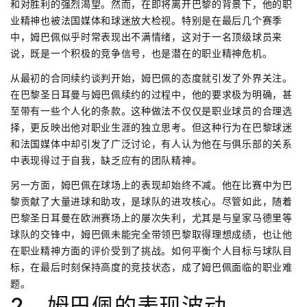
和对胜利的强烈渴望。然而，在即将离开巴黎的背景下，他的职
业精神也被法国媒体和球迷放大检视。特别是在最后几个赛季
中，姆巴佩似乎时常表现出不满情绪，这对于一名顶级球员来
说，既是一个积极的竞争信号，也是潜在的职业精神危机。
从最初的合同续约谈判开始，姆巴佩的态度就引发了外界关注。
在巴黎圣日耳曼与姆巴佩续约的过程中，他的要求极为明确，甚
至带有一些个人化的条款。这种做法不仅仅是职业球员的合理选
择，更反映出他对职业生涯的独立思考。但这种行为在巴黎球迷
和法国媒体中却引发了广泛讨论，有人认为他在与俱乐部的关系
中表现得过于自我，缺乏应有的团队精神。
另一方面，姆巴佩在球场上的表现却始终不减。他在比赛中为巴
黎贡献了大量进球和助攻，是球队的进攻核心。尽管如此，随着
巴黎圣日耳曼在欧洲赛场上的屡次失利，尤其是与皇家马德里等
球队的交锋中，姆巴佩未能完全带领巴黎取得理想成绩，也让他
在职业精神方面的评价受到了挑战。如何平衡个人目标与球队目
标，在最后时刻保持高度的竞技状态，成了姆巴佩面临的职业难
题。
2、姆巴佩的表现波动