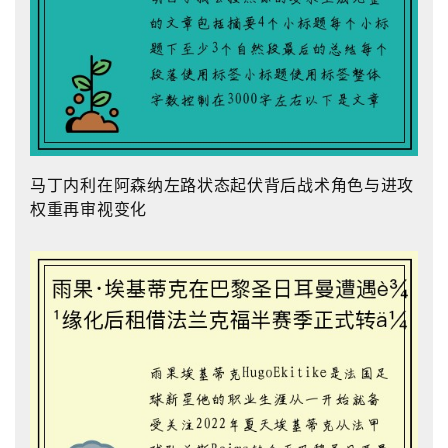
马丁内利在阿森纳左路状态起伏背后战术角色与进攻
权重再审视变化