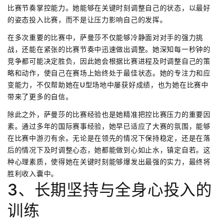
比赛节奏掌控能力。她能够在关键时刻调整自己的状态，以最好
的姿态投入比赛，而不是让压力影响自己的发挥。
在多次重要的比赛中，萨曼莎不仅能够冷静面对对手的强力挑
战，还能在紧张的比赛节奏中迅速做出调整。她深知每一秒钟的
竞争都可能决定胜负，因此她会根据比赛进程及时调整自己的策
略和动作，使自己在赛场上始终处于最佳状态。她的专注力和应
变能力，不仅帮助她在U型场地中屡获好成绩，也为她在比赛中
带来了更多的自信。
除此之外，萨曼莎的比赛经验也是她精准把控比赛压力的重要因
素。通过多年的国际赛事经验，她早已适应了大赛的氛围，能够
在比赛中游刃有余。无论是在领先的情况下保持稳定，还是在落
后的情况下及时调整心态，她都能做到心如止水，镇定自若。这
种心理素质，使得她在关键时刻能够爆发出最强的实力，最终将
胜利收入囊中。
3、长期坚持与全身心投入的
训练