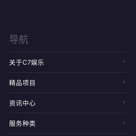
导航
关于c7娱乐
精品项目
资讯中心
服务种类