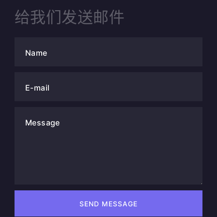
给我们发送邮件
Name
E-mail
Message
SEND MESSAGE