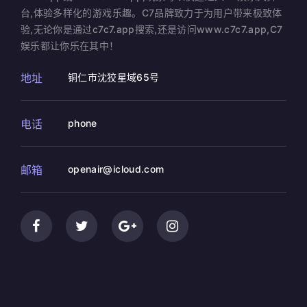
台,体验多样化的游戏乐趣。C7品牌致力于为用户带来极致体
验,无论你是通过c7c7.app搜索,还是访问www.c7c7.app,C7
娱乐都让你乐在其中！
地址
铜仁市沈狡星域65号
电话
phone
邮箱
openair@icloud.com