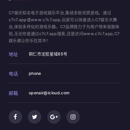
C7娱乐知名电子游戏娱乐平台,集结多款优质游戏。通过
c7c7.app或www.c7c7.app,玩家可以快速进入C7娱乐大舞
台,体验多样化的游戏乐趣。C7品牌致力于为用户带来极致体
验,无论你是通过c7c7.app搜索,还是访问www.c7c7.app,C7
娱乐都让你乐在其中！
地址
铜仁市沈狡星域65号
电话
phone
邮箱
openair@icloud.com