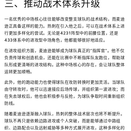
三、推动战术体系升级
一名优秀的中场核心往往能够改变整支球队的战术结构，而麦迪
逊正具备这样的能力。热刺在引入他之后，可以在战术体系上进
行更加多样化的尝试。无论是4231阵型中的前腰位置，还是
433体系中的进攻型中场角色，他都能够很好地适应。
在进攻组织方面，麦迪逊能够成为球队真正的“指挥官”。他不仅
负责传球和创造机会，还能在比赛中不断指挥队友跑位，帮助球
队形成更清晰的进攻结构。这种中场核心的存在，会让球队整体
运转更加顺畅。
此外，他的跑动能力也使得球队在攻防转换时更加灵活。当球队
由守转攻时，他可以迅速接应后场传球，并组织第一波进攻；而
在失去球权后，他也会积极参与反抢，为球队争取时间重新组织
防线。
随着麦迪逊逐渐融入球队，热刺的整体战术层次也将不断提升。
球队不再只是依赖边路进攻或个人突破，而是能够通过中路组
织、边路配合以及远射威胁等多种方式展开进攻，这种多样化的