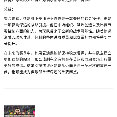
总结：
综合来看，热刺签下麦迪逊不仅仅是一笔普通的转会操作，更是
一项影响深远的战略引援。他在中场组织、进攻创造以及比赛节
奏控制方面的能力，为球队带来了全新的战术可能性。随着他逐
渐融入球队体系，热刺的整体进攻质量和比赛掌控力都将得到显
著提升。
在未来的赛季中，如果麦迪逊能够保持稳定发挥，并与队友建立
更加默契的配合，那么热刺完全有机会在英超和欧洲赛场上取得
更好的成绩。这笔引援或许正是球队迈向更高竞争层次的重要一
步，也可能成为俱乐部重塑辉煌的重要起点。