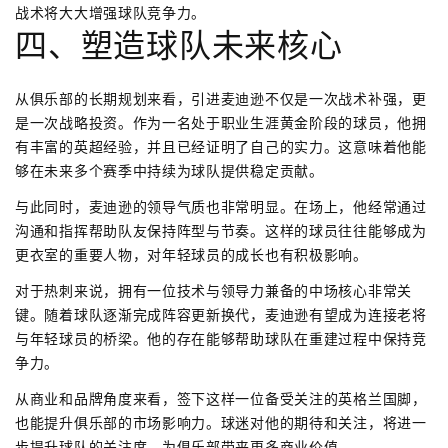
战术将大大增强球队竞争力。
四、塑造球队未来核心
从俱乐部的长期规划来看，引进麦迪逊不仅是一次战术补强，更
是一次战略投资。作为一名处于职业生涯黄金阶段的球员，他拥
有丰富的英超经验，并且已经证明了自己的实力。这意味着他能
够在未来多个赛季中持续为球队提供稳定贡献。
与此同时，麦迪逊的领导气质也非常明显。在场上，他经常通过
沟通和指挥帮助队友保持阵型与节奏。这样的球员往往能够成为
更衣室的重要人物，对年轻球员的成长也有积极影响。
对于热刺来说，拥有一位技术与领导力兼备的中场核心非常关
键。随着球队逐渐完成阵容更新换代，麦迪逊有望成为连接老将
与年轻球员的桥梁。他的存在能够帮助球队在重建过程中保持竞
争力。
从商业和品牌角度来看，签下这样一位备受关注的英格兰国脚，
也能提升俱乐部的市场影响力。球迷对他的期待和关注，将进一
步提升球队的关注度，为俱乐部带来更多商业价值。