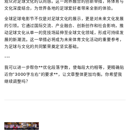
观众对足球文化的认同感。这一跨界融合的创新举措，将体育与
文化深度结合，为世界各地的足球爱好者带来全新的体验。
全球足球电影节不仅是对足球文化的展示，更是对未来文化发展
的引领。它通过国际交流、产业融合、创新创作和社会影响，推
动足球文化从单一的竞技场延伸至全球文化领域，形成可持续发
展的新潮流。这一举措必将成为未来体育文化活动的重要参考，
为足球与文化的共同繁荣奠定坚实基础。
---
我可以进一步帮你**优化段落字数，使每段大约相等，更精确贴
近你“3000字左右”的要求**，让文章整体更加均衡。你希望我
继续调整吗？