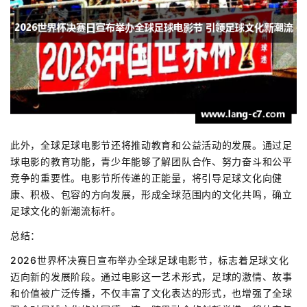
此外，全球足球电影节还将推动教育和公益活动的发展。通过足
球电影的教育功能，青少年能够了解团队合作、努力奋斗和公平
竞争的重要性。电影节所传递的正能量，将引导足球文化向健
康、积极、包容的方向发展，形成全球范围内的文化共鸣，确立
足球文化的新潮流标杆。
总结：
2026世界杯决赛日宣布举办全球足球电影节，标志着足球文化
迈向新的发展阶段。通过电影这一艺术形式，足球的激情、故事
和价值被广泛传播，不仅丰富了文化表达的形式，也增强了全球