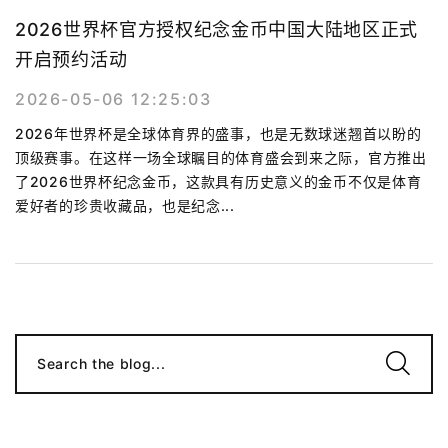
2026世界杯官方授权纪念金币中国大陆地区正式
开启预约活动
2026-05-06 12:25:03
2026年世界杯是全球体育界的盛事，也是无数球迷翘首以盼的
顶级赛事。在这样一场全球瞩目的体育盛会到来之际，官方推出
了2026世界杯纪念金币，这款具有历史意义的金币不仅是体育
爱好者的珍贵收藏品，也是纪念...
Search the blog...