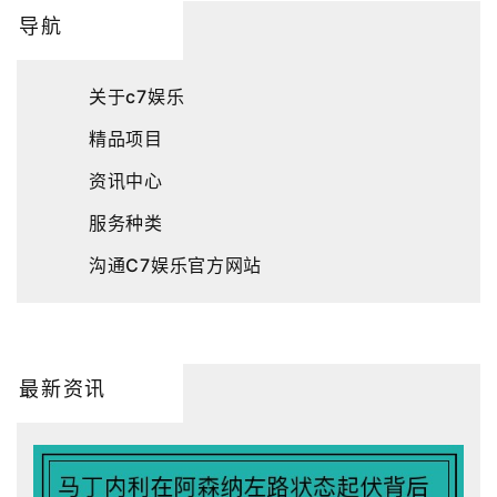
导航
关于c7娱乐
精品项目
资讯中心
服务种类
沟通C7娱乐官方网站
最新资讯