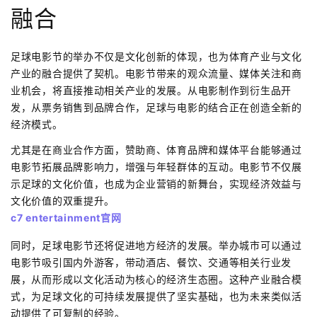
融合
足球电影节的举办不仅是文化创新的体现，也为体育产业与文化
产业的融合提供了契机。电影节带来的观众流量、媒体关注和商
业机会，将直接推动相关产业的发展。从电影制作到衍生品开
发，从票务销售到品牌合作，足球与电影的结合正在创造全新的
经济模式。
尤其是在商业合作方面，赞助商、体育品牌和媒体平台能够通过
电影节拓展品牌影响力，增强与年轻群体的互动。电影节不仅展
示足球的文化价值，也成为企业营销的新舞台，实现经济效益与
文化价值的双重提升。
c7 entertainment官网
同时，足球电影节还将促进地方经济的发展。举办城市可以通过
电影节吸引国内外游客，带动酒店、餐饮、交通等相关行业发
展，从而形成以文化活动为核心的经济生态圈。这种产业融合模
式，为足球文化的可持续发展提供了坚实基础，也为未来类似活
动提供了可复制的经验。