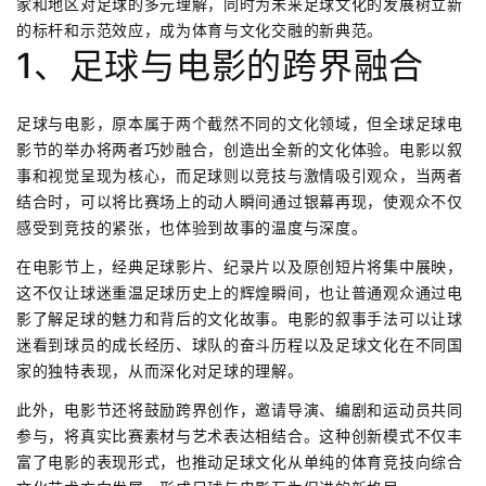
家和地区对足球的多元理解，同时为未来足球文化的发展树立新
的标杆和示范效应，成为体育与文化交融的新典范。
1、足球与电影的跨界融合
足球与电影，原本属于两个截然不同的文化领域，但全球足球电
影节的举办将两者巧妙融合，创造出全新的文化体验。电影以叙
事和视觉呈现为核心，而足球则以竞技与激情吸引观众，当两者
结合时，可以将比赛场上的动人瞬间通过银幕再现，使观众不仅
感受到竞技的紧张，也体验到故事的温度与深度。
在电影节上，经典足球影片、纪录片以及原创短片将集中展映，
这不仅让球迷重温足球历史上的辉煌瞬间，也让普通观众通过电
影了解足球的魅力和背后的文化故事。电影的叙事手法可以让球
迷看到球员的成长经历、球队的奋斗历程以及足球文化在不同国
家的独特表现，从而深化对足球的理解。
此外，电影节还将鼓励跨界创作，邀请导演、编剧和运动员共同
参与，将真实比赛素材与艺术表达相结合。这种创新模式不仅丰
富了电影的表现形式，也推动足球文化从单纯的体育竞技向综合