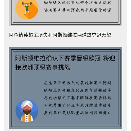
阿森纳英超主场失利阿斯顿维拉两球致夺冠无望