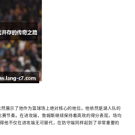
季依然展示了他作为篮球场上绝对核心的地位。他依然是湖人队的
比赛节奏。在进攻端，詹姆斯继续保持着高效的得分表现，场均
使得他不仅在进攻端无可替代，在防守端同样起到了非常重要的