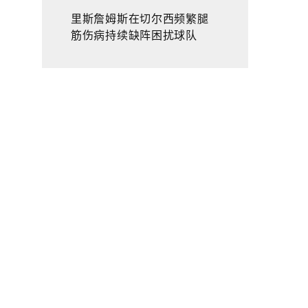
里斯詹姆斯在切尔西频繁腿
筋伤病持续缺阵困扰球队