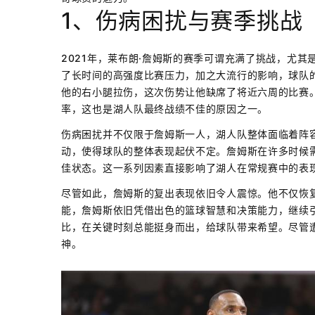
1、伤病困扰与赛季挑战
2021年，莱布朗·詹姆斯的赛季可谓充满了挑战，尤其
了长时间的高强度比赛压力，加之大流行的影响，球队
他的右小腿拉伤，这次伤势让他缺席了将近六周的比赛
率，这也是湖人队最终战绩不佳的原因之一。
伤病困扰并不仅限于詹姆斯一人，湖人队整体面临着阵
动，使得球队的整体表现起伏不定。詹姆斯在许多时候
佳状态。这一系列因素直接影响了湖人在常规赛中的表
尽管如此，詹姆斯的复出表现依旧令人震惊。他不仅恢
能，詹姆斯依旧凭借出色的篮球智慧和决策能力，继续
比，在关键时刻总能挺身而出，给球队带来希望。尽管
神。