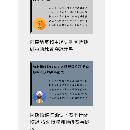
阿森纳英超主场失利阿斯顿
维拉两球致夺冠无望
阿斯顿维拉确认下赛季晋级
欧冠 将迎接欧洲顶级赛事挑
战