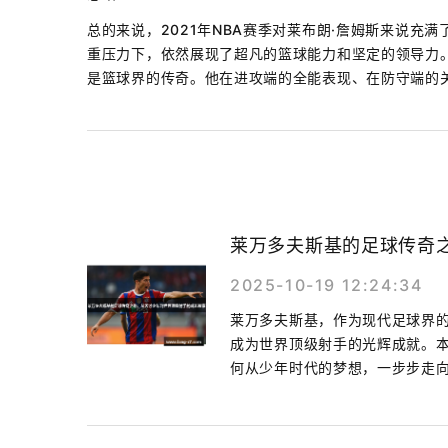
总的来说，2021年NBA赛季对莱布朗·詹姆斯来说充
重压力下，依然展现了超凡的篮球能力和坚定的领导力
是篮球界的传奇。他在进攻端的全能表现、在防守端的
莱万多夫斯基的足球传奇
2025-10-19 12:24:34
莱万多夫斯基，作为现代足球界
成为世界顶级射手的光辉成就。
何从少年时代的梦想，一步步走向足