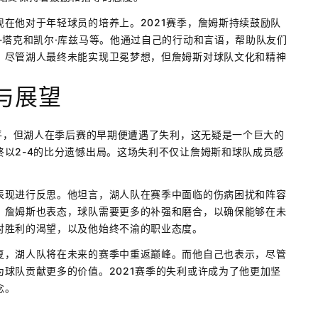
在他对于年轻球员的培养上。2021赛季，詹姆斯持续鼓励队
-塔克和凯尔·库兹马等。他通过自己的行动和言语，帮助队友们
。尽管湖人最终未能实现卫冕梦想，但詹姆斯对球队文化和精神
与展望
水平，但湖人在季后赛的早期便遭遇了失利，这无疑是一个巨大的
以2-4的比分遗憾出局。这场失利不仅让詹姆斯和球队成员感
表现进行反思。他坦言，湖人队在赛季中面临的伤病困扰和阵容
，詹姆斯也表态，球队需要更多的补强和磨合，以确保能够在未
对胜利的渴望，以及他始终不渝的职业态度。
复，湖人队将在未来的赛季中重返巅峰。而他自己也表示，尽管
球队贡献更多的价值。2021赛季的失利或许成为了他更加坚
念。