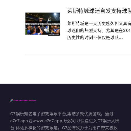
莱斯特城球迷自发支持球
莱斯特城是一支历史悠久但又具
球迷们的热烈支持。尤其是在201
历史性的时刻不仅仅是球队...
C7娱乐知名电子游戏娱乐平台,集结多款优质游戏。通过
c7c7.app或www.c7c7.app,玩家可以快速进入C7娱乐大舞
台,体验多样化的游戏乐趣。C7品牌致力于为用户带来极致