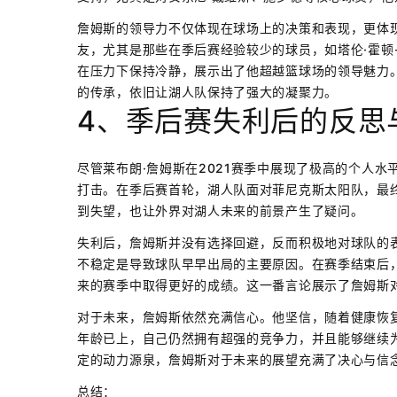
詹姆斯的领导力不仅体现在球场上的决策和表现，更体现
友，尤其是那些在季后赛经验较少的球员，如塔伦·霍顿
在压力下保持冷静，展示出了他超越篮球场的领导魅力
的传承，依旧让湖人队保持了强大的凝聚力。
4、季后赛失利后的反思
尽管莱布朗·詹姆斯在2021赛季中展现了极高的个人
打击。在季后赛首轮，湖人队面对菲尼克斯太阳队，最终
到失望，也让外界对湖人未来的前景产生了疑问。
失利后，詹姆斯并没有选择回避，反而积极地对球队的
不稳定是导致球队早早出局的主要原因。在赛季结束后
来的赛季中取得更好的成绩。这一番言论展示了詹姆斯
对于未来，詹姆斯依然充满信心。他坚信，随着健康恢
年龄已上，自己仍然拥有超强的竞争力，并且能够继续为
定的动力源泉，詹姆斯对于未来的展望充满了决心与信
总结：