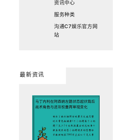
资讯中心
服务种类
沟通C7娱乐官方网
站
最新资讯