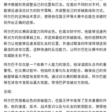
赛中根据形势调整自己的位置和打法。在面对不同的对手时，他
能够迅速适应对方的防守策略，并调整自己的突破路线和方式。
阿尔巴的这种战术意识，使得他在国王杯等大赛中总能在关键时
刻作出正确的选择。
阿尔巴的比赛阅读能力同样出色。在面对防守时，他能够迅速判
断对方的防线薄弱之处，并选择最佳的突破路线。他的视野和判
断力让他能够迅速发现队友的位置，并通过精准的传球将球送到
最佳的进攻位置。这种快速的反应能力，让阿尔巴在比赛中的进
攻威胁无处不在。
阿尔巴不仅仅是一个依赖个人能力的球员，他深谙团队合作的重
要性。在比赛过程中，他始终注重与队友的配合，确保自己的突
破能够最大限度地发挥作用。通过对比赛的精准阅读，阿尔巴能
够在进攻中发挥出最大效能，带领巴萨攻破对方防线。
总结：
阿尔巴凭借着出色的突破能力，在国王杯中发挥了至关重要的作
用。他的速度、技术、战术意识以及与队友的默契配合，使得他