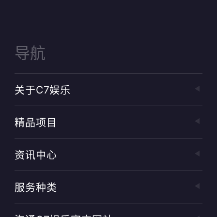
导航
关于c7娱乐
精品项目
资讯中心
服务种类