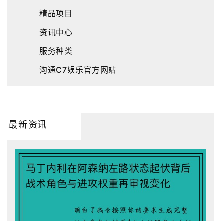
精品项目
资讯中心
服务种类
沟通C7娱乐官方网站
最新资讯