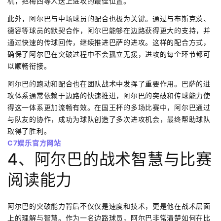
机，把梅西等人送上进攻的最佳位置。
此外，阿尔巴与中场球员的配合也极为关键。通过与布斯克茨、
德容等球员的默契合作，阿尔巴能够在边路获得更大的支持，并
通过快速的传球回传，继续推进巴萨的进攻。这样的配合方式，
确保了阿尔巴在突破过程中不会孤立无援，进攻的每个环节都可
以顺畅衔接。
阿尔巴的跑动和配合也在团队战术中发挥了重要作用。巴萨的进
攻体系通常依赖于边路的快速推进，阿尔巴的突破和传球能力使
得这一体系更加流畅有效。在国王杯的多场比赛中，阿尔巴通过
与队友的协作，成功为球队创造了多次进攻机会，最终帮助球队
取得了胜利。
C7娱乐官方网站
4、阿尔巴的战术智慧与比赛
阅读能力
阿尔巴的突破能力背后不仅仅是速度和技术，更是他在战术层面
上的理解与智慧。作为一名边路球员，阿尔巴非常清楚如何在比