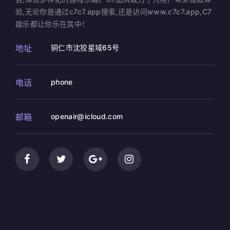
验,无论你是通过c7c7.app搜索,还是访问www.c7c7.app,C7
娱乐都让你乐在其中！
地址
铜仁市沈狡星域65号
电话
phone
邮箱
openair@icloud.com