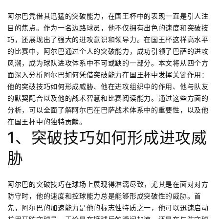
阿尔巴凭借其迅猛的突破能力，在国王杯中的表现一直是引人注
目的焦点。作为一名边路球员，他不仅拥有出色的速度和突破技
巧，还展现出了强大的进攻意识和领导力。在国王杯这样高水平
的比赛中，阿尔巴通过个人的突破能力，成功引领了巴萨的进攻
风潮，成为球队进攻体系中不可或缺的一部分。本文将从四个方
面深入分析阿尔巴如何凭借突破能力在国王杯中发挥关键作用：
他的突破技巧如何形成威胁、他在进攻组织中的作用、他与队友
的默契配合以及他的战术智慧和比赛阅读能力。通过这些方面的
分析，可以全面了解阿尔巴在巴萨战术体系中的重要性，以及他
在国王杯中的独特贡献。
1、突破技巧如何形成进攻威
胁
阿尔巴的突破技巧在球场上展现得淋漓尽致，尤其是在面对对方
防守时，他的速度和控球能力总是能够形成突破性的威胁。首
先，阿尔巴的加速能力是他的标志性特质之一，他可以迅速启动