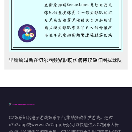
里斯詹姆斯在切尔西频繁腿筋伤病持续缺阵困扰球队
C7娱乐知名电子游戏娱乐平台,集结多款优质游戏。通过
c7c7.app或www.c7c7.app,玩家可以快速进入C7娱乐大舞
台,体验多样化的游戏乐趣。C7品牌致力于为用户带来极致体