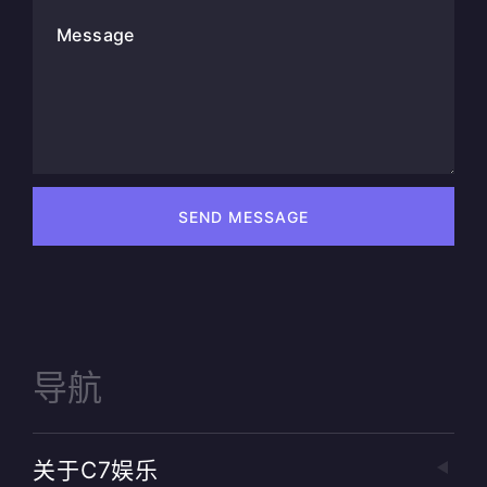
Message
SEND MESSAGE
导航
关于c7娱乐