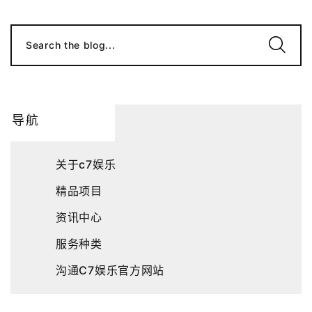
Search the blog...
导航
关于c7娱乐
精品项目
资讯中心
服务种类
沟通C7娱乐官方网站