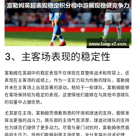
3、主客场表现的稳定性
富勒姆在英超中的稳定表现不仅体现在其整体战术和阵容上，还
表现在主客场的成绩上。作为一支实力较为均衡的球队，富勒姆
并未在主客场上出现显著的波动。相较于一些球队，富勒姆能够
在客场保持较为稳定的表现，这使得他们能够在与其他中游球队
的较量中占据优势。
尤其是在主场，富勒姆凭借着熟悉的环境和球迷的支持，能够发
挥出更强的战斗力。俱乐部的主场气氛浓厚，球迷对球队的支持
也为球员们提供了更多动力。尽管与豪门对抗时，富勒姆依然面
临较大压力，但他们能够利用主场优势，充分发挥出战术纪律