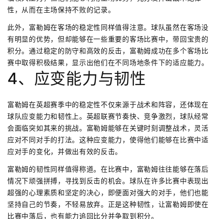
性，从而在主场保持不败的记录。
此外，富勒姆在客场的稳定性同样值得注意。球队虽然在客场没
有明显的优势，但却能够在一些重要的客场比赛中，带回宝贵的
积分。通过稳定的防守和高效的反击，富勒姆成功在多个客场比
赛中取得积极结果，显示出他们在不同场地条件下的适应能力。
4、应变能力与韧性
富勒姆在英超赛季中的稳定性不仅来源于战术和阵容，还体现在
球队应变能力和韧性上。英超联赛节奏快、竞争激烈，球队经常
会面临突如其来的挑战。富勒姆能够在关键时刻调整战术，灵活
应对不同对手的打法。这种应变能力，使得他们能够在比赛中适
应对手的变化，并做出有效的反击。
富勒姆的韧性同样值得称道。在比赛中，富勒姆往往能够在落后
情况下顽强拼搏，寻找到反击的机会。球队在许多比赛中表现出
超强的心理素质和坚定的决心，即便面对强大的对手，他们也能
坚持自己的节奏，不轻易放弃。正是这种韧性，让富勒姆即使在
比赛中落后，也有能力追回比分并争取到积分。