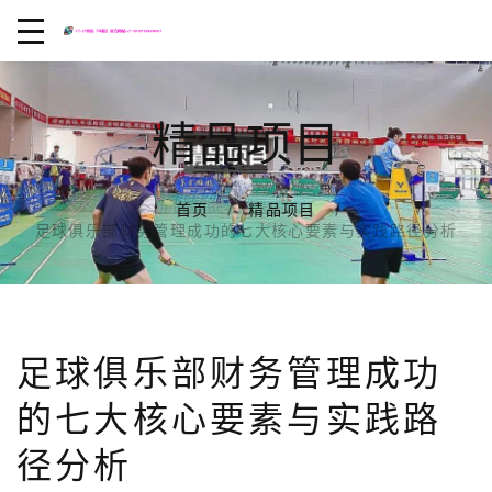
精品项目
首页
精品项目
足球俱乐部财务管理成功的七大核心要素与实践路径分析
足球俱乐部财务管理成功
的七大核心要素与实践路
径分析