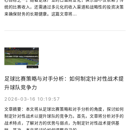
统的比赛收入，还需通过多元化的收入渠道和战略性的投资决策
来确保财务的长期健康。这篇文章将...
足球比赛策略与对手分析：如何制定针对性战术提
升球队竞争力
2026-03-16 10:19:57
文章摘要：本文将从足球比赛策略和对手分析的角度，探讨如何
制定针对性战术以提升球队的竞争力。首先，文章将分析对手的
战术特点，了解对方的优势与弱点，为制定针对性战术提供基
础。其次，本文将讨论如何调整自己的...