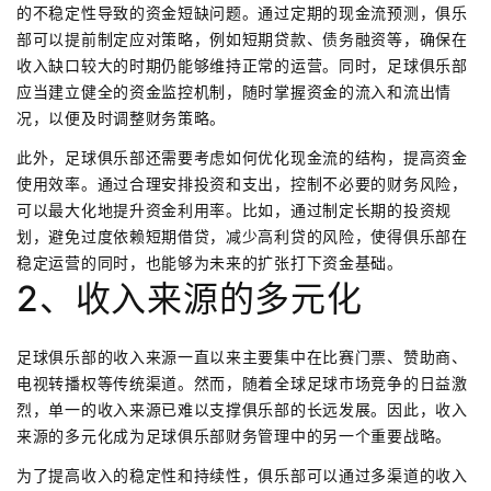
的不稳定性导致的资金短缺问题。通过定期的现金流预测，俱乐
部可以提前制定应对策略，例如短期贷款、债务融资等，确保在
收入缺口较大的时期仍能够维持正常的运营。同时，足球俱乐部
应当建立健全的资金监控机制，随时掌握资金的流入和流出情
况，以便及时调整财务策略。
此外，足球俱乐部还需要考虑如何优化现金流的结构，提高资金
使用效率。通过合理安排投资和支出，控制不必要的财务风险，
可以最大化地提升资金利用率。比如，通过制定长期的投资规
划，避免过度依赖短期借贷，减少高利贷的风险，使得俱乐部在
稳定运营的同时，也能够为未来的扩张打下资金基础。
2、收入来源的多元化
足球俱乐部的收入来源一直以来主要集中在比赛门票、赞助商、
电视转播权等传统渠道。然而，随着全球足球市场竞争的日益激
烈，单一的收入来源已难以支撑俱乐部的长远发展。因此，收入
来源的多元化成为足球俱乐部财务管理中的另一个重要战略。
为了提高收入的稳定性和持续性，俱乐部可以通过多渠道的收入