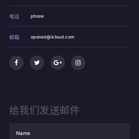
电话
phone
邮箱
openair@icloud.com
给我们发送邮件
Name