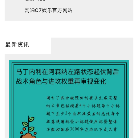
沟通C7娱乐官方网站
最新资讯