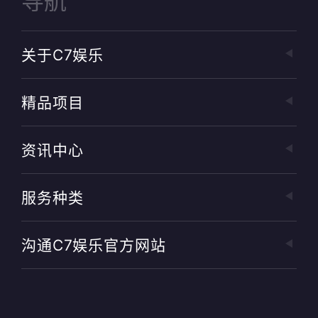
导航
关于c7娱乐
精品项目
资讯中心
服务种类
沟通C7娱乐官方网站