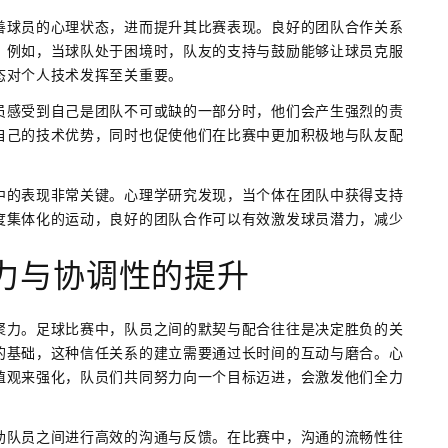
善球员的心理状态，进而提升其比赛表现。良好的团队合作关系
。例如，当球队处于困境时，队友的支持与鼓励能够让球员克服
态对个人技术发挥至关重要。
员感受到自己是团队不可或缺的一部分时，他们会产生强烈的责
自己的技术优势，同时也促使他们在比赛中更加积极地与队友配
中的表现非常关键。心理学研究发现，当个体在团队中获得支持
度集体化的运动，良好的团队合作可以有效激发球员潜力，减少
力与协调性的提升
聚力。足球比赛中，队员之间的默契与配合往往是决定胜负的关
的基础，这种信任关系的建立需要通过长时间的互动与磨合。心
值观来强化，队员们共同努力向一个目标迈进，会激发他们全力
助队员之间进行高效的沟通与反馈。在比赛中，沟通的流畅性往