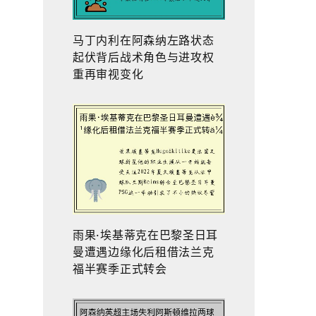
马丁内利在阿森纳左路状态
起伏背后战术角色与进攻权
重再审视变化
雨果·埃基蒂克在巴黎圣日耳
曼遭遇边缘化后租借法兰克
福半赛季正式转会