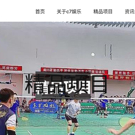
首页
关于c7娱乐
精品项目
资讯
精品项目
足球与心理学视角下的团队合作力量及其对个人与集体
品项目