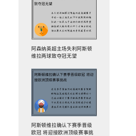
阿森纳英超主场失利阿斯顿
维拉两球致夺冠无望
阿斯顿维拉确认下赛季晋级
欧冠 将迎接欧洲顶级赛事挑