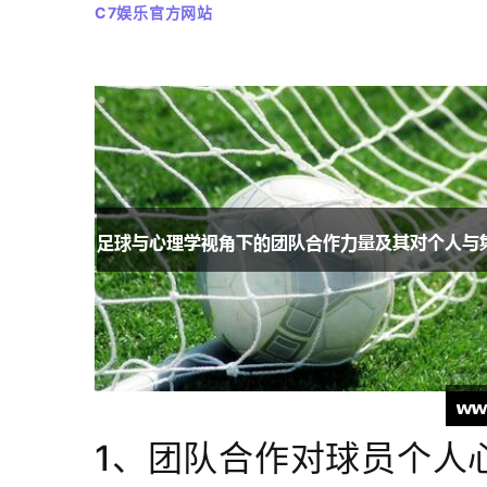
C7娱乐官方网站
1、团队合作对球员个人