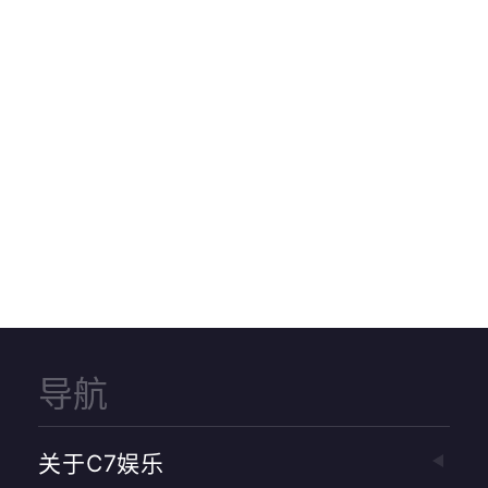
导航
关于c7娱乐