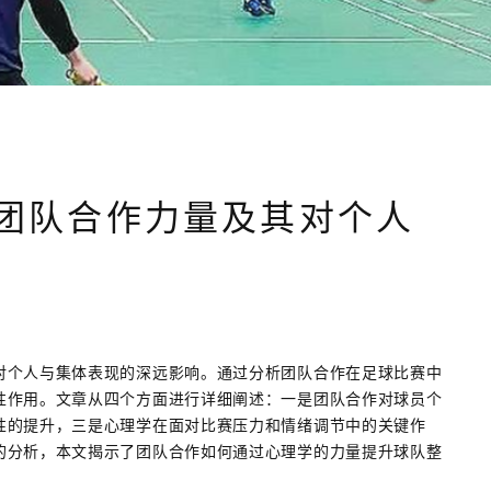
团队合作力量及其对个人
对个人与集体表现的深远影响。通过分析团队合作在足球比赛中
性作用。文章从四个方面进行详细阐述：一是团队合作对球员个
性的提升，三是心理学在面对比赛压力和情绪调节中的关键作
的分析，本文揭示了团队合作如何通过心理学的力量提升球队整