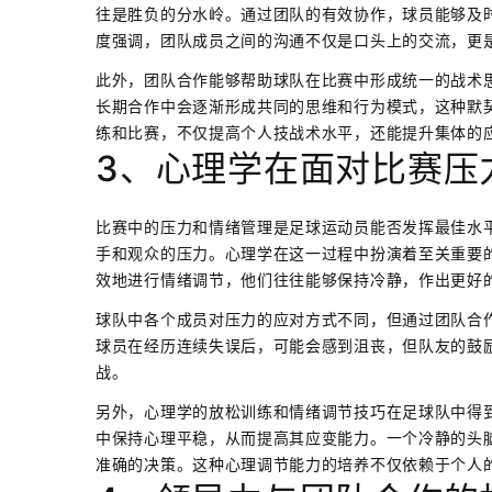
往是胜负的分水岭。通过团队的有效协作，球员能够及
度强调，团队成员之间的沟通不仅是口头上的交流，更
此外，团队合作能够帮助球队在比赛中形成统一的战术
长期合作中会逐渐形成共同的思维和行为模式，这种默
练和比赛，不仅提高个人技战术水平，还能提升集体的
3、心理学在面对比赛压
比赛中的压力和情绪管理是足球运动员能否发挥最佳水
手和观众的压力。心理学在这一过程中扮演着至关重要
效地进行情绪调节，他们往往能够保持冷静，作出更好
球队中各个成员对压力的应对方式不同，但通过团队合
球员在经历连续失误后，可能会感到沮丧，但队友的鼓
战。
另外，心理学的放松训练和情绪调节技巧在足球队中得
中保持心理平稳，从而提高其应变能力。一个冷静的头
准确的决策。这种心理调节能力的培养不仅依赖于个人