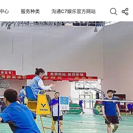
中心
服务种类
沟通C7娱乐官方网站
表现的深远影响