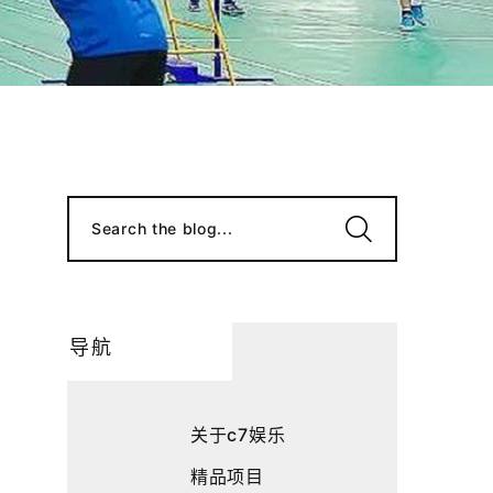
Search the blog...
导航
关于c7娱乐
精品项目