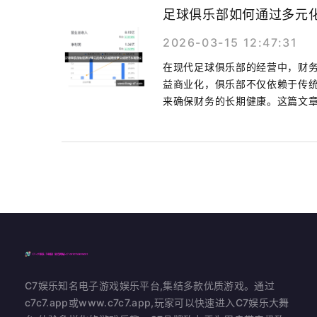
足球俱乐部如何通过多元
2026-03-15 12:47:31
在现代足球俱乐部的经营中，财
益商业化，俱乐部不仅依赖于传
来确保财务的长期健康。这篇文章将
C7娱乐知名电子游戏娱乐平台,集结多款优质游戏。通过
c7c7.app或www.c7c7.app,玩家可以快速进入C7娱乐大舞