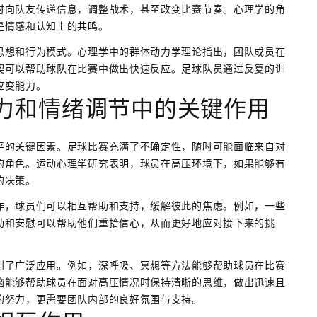
时向队友传递信息，调整战术，甚至改变比赛节奏。心理学的角
是情感和认知上的共鸣。
思想和行为模式。心理学中的群体动力学理论指出，团队成员在
契可以帮助球队在比赛中做出快速反应。足球队员通过反复的训
应变能力。
力和情绪调节中的关键作用
平的关键因素。足球比赛充满了不确定性，随时可能面临来自对
的角色。运动心理学研究表明，球员在高压环境下，如果能够有
的决策。
作，球员们可以相互帮助和支持，缓解彼此的焦虑。例如，一些
励和安慰可以帮助他们重拾信心，从而更好地应对接下来的挑
到了广泛应用。例如，深呼吸、冥想等方法能够帮助球员在比赛
脑能够帮助球员在面对高压情况时保持清晰的思维，做出迅速且
的努力，更需要团队内部的良好氛围与支持。