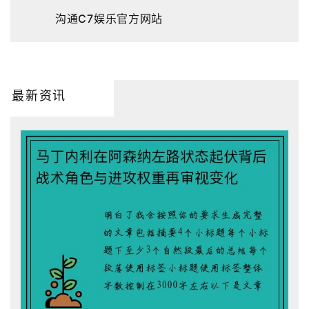
沟通C7娱乐官方网站
最新资讯