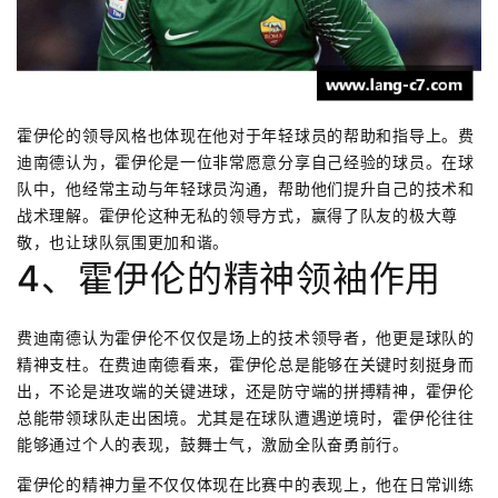
霍伊伦的领导风格也体现在他对于年轻球员的帮助和指导上。费
迪南德认为，霍伊伦是一位非常愿意分享自己经验的球员。在球
队中，他经常主动与年轻球员沟通，帮助他们提升自己的技术和
战术理解。霍伊伦这种无私的领导方式，赢得了队友的极大尊
敬，也让球队氛围更加和谐。
4、霍伊伦的精神领袖作用
费迪南德认为霍伊伦不仅仅是场上的技术领导者，他更是球队的
精神支柱。在费迪南德看来，霍伊伦总是能够在关键时刻挺身而
出，不论是进攻端的关键进球，还是防守端的拼搏精神，霍伊伦
总能带领球队走出困境。尤其是在球队遭遇逆境时，霍伊伦往往
能够通过个人的表现，鼓舞士气，激励全队奋勇前行。
霍伊伦的精神力量不仅仅体现在比赛中的表现上，他在日常训练