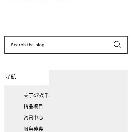
Search the blog...
导航
关于c7娱乐
精品项目
资讯中心
服务种类