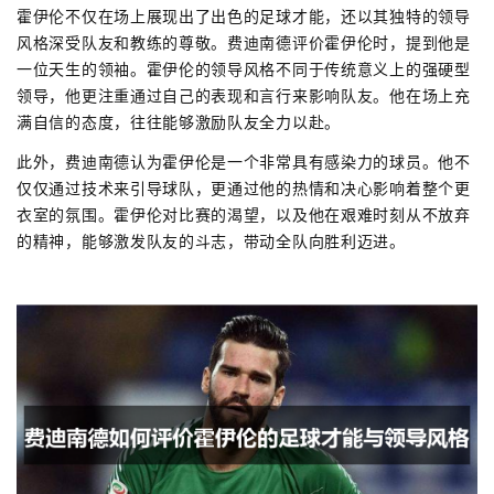
霍伊伦不仅在场上展现出了出色的足球才能，还以其独特的领导
风格深受队友和教练的尊敬。费迪南德评价霍伊伦时，提到他是
一位天生的领袖。霍伊伦的领导风格不同于传统意义上的强硬型
领导，他更注重通过自己的表现和言行来影响队友。他在场上充
满自信的态度，往往能够激励队友全力以赴。
此外，费迪南德认为霍伊伦是一个非常具有感染力的球员。他不
仅仅通过技术来引导球队，更通过他的热情和决心影响着整个更
衣室的氛围。霍伊伦对比赛的渴望，以及他在艰难时刻从不放弃
的精神，能够激发队友的斗志，带动全队向胜利迈进。