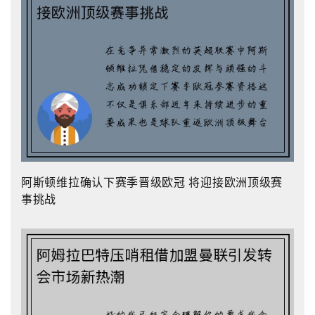
阿斯顿维拉确认下赛季晋级欧冠 将迎接欧洲顶级赛
事挑战