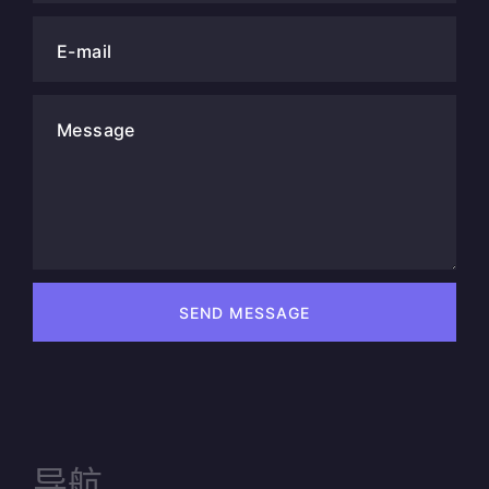
E-mail
Message
SEND MESSAGE
导航