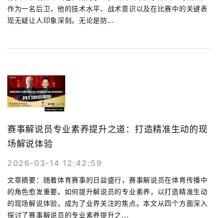
作为一名后卫，他的技术水平、战术意识以及在比赛中的关键表
现无疑让人印象深刻。无论是防...
赛事解说员专业素养提升之道：打造精准生动的现
场解说体验
2026-03-14 12:42:59
文章摘要：随着体育赛事的日益盛行，赛事解说员在体育传播中
的角色愈发重要。如何提升解说员的专业素养，以打造精准生动
的现场解说体验，成为了业界关注的焦点。本文从四个方面深入
探讨了赛事解说员的专业素养提升之...