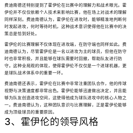
费迪南德还特别提到了霍伊伦在比赛中的理解力和战术眼光。霍
伊伦并不仅仅依赖个人技术来影响比赛，他在场上对战术的理解
同样深刻。费迪南德认为，霍伊伦在进攻时，能够精准地判断何
时发起进攻，何时等待时机，这种战术意识使得他在比赛中的决
策总是恰到好处。
霍伊伦的比赛理解不仅体现在进攻端，在防守端也同样如此。费
迪南德认为，尽管霍伊伦是一名以进攻为主的球员，但他在防守
时也非常积极，并且能够在球队需要时回撤，帮助队友进行防
守。这种全局观的体现，使得霍伊伦不仅仅是一个进球机器，更
是球队战术体系中的重要一环。
费迪南德还表示，霍伊伦在比赛中非常注重团队合作，他的传球
视野与决策速度都非常出色。霍伊伦能够迅速做出决定，并且能
够为队友创造进攻空间，这使得他成为球队进攻中的核心人物之
一。费迪南德认为，这种团队意识与比赛理解，正是霍伊伦能够
成为顶级球员的重要原因。
3、霍伊伦的领导风格