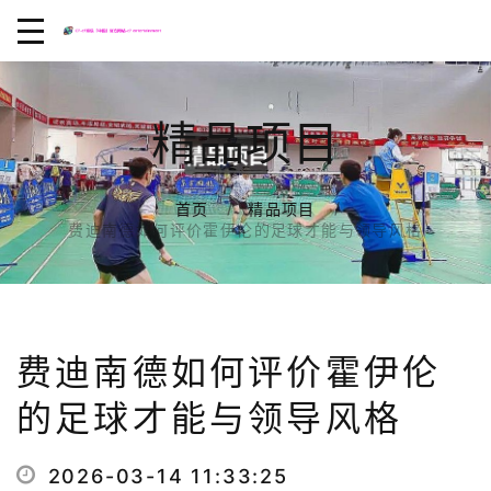
精品项目
首页
精品项目
费迪南德如何评价霍伊伦的足球才能与领导风格
费迪南德如何评价霍伊伦
的足球才能与领导风格
2026-03-14 11:33:25