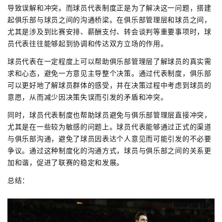
导致误解和冲突。而球员代表制度正是为了解决这一问题，搭建
起俱乐部与球员之间的沟通桥梁。在俱乐部管理层和球员之间，
尤其是涉及到比赛安排、薪酬支付、转会谈判等重要事项时，球
员代表往往能够起到协调和传达双方立场的作用。
球员代表在一定程度上可以帮助俱乐部管理层了解球员的真实需
求和心态，避免一方意见主导整个决策。通过代表制度，俱乐部
可以更好地了解球员群体的感受，并在决策过程中考虑到球员的
意愿，从而减少因决策失误而引发的矛盾和冲突。
同时，球员代表制度也帮助球员避免与俱乐部管理层直接冲突，
尤其是在一些较为敏感的问题上。球员代表能够通过正式的渠道
与俱乐部沟通，避免了球员因表达个人意见而可能引发的不必要
争议。通过这种制度化的沟通方式，球员与俱乐部之间的关系更
加和谐，促进了联赛的稳定和发展。
总结：