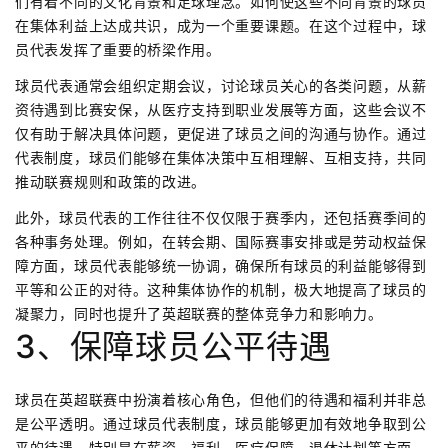
们有着不同的文化背景和足球理念。如何使这些不同背景的球员
在集体利益上达成共识，成为一个重要课题。在这个过程中，球
员代表发挥了重要的桥梁作用。
球员代表通常会组织定期会议，讨论球员关心的各类问题，从薪
资待遇到比赛安保，从医疗支持到职业发展等方面，这些会议不
仅有助于解决具体问题，更促进了球员之间的沟通与协作。通过
代表制度，球员们能够在集体决策中互相理解、互相支持，共同
推动联赛规则和政策的改进。
此外，球员代表的工作往往不仅仅限于赛季内，还包括赛季间的
各种事务处理。例如，在转会期、国际赛事安排或是劳动权益保
障方面，球员代表能够统一协调，确保所有球员的利益能够得到
平等和公正的对待。这种集体协作的机制，极大地提高了球员的
凝聚力，同时也提升了英超联赛的整体竞争力和影响力。
3、保障球员公平待遇
球员在英超联赛中扮演着核心角色，但他们的待遇和福利并非总
是公平透明。通过球员代表制度，球员能够更加有效地争取到公
平的待遇，特别是在薪资、福利、医疗保障、退休计划等方面。