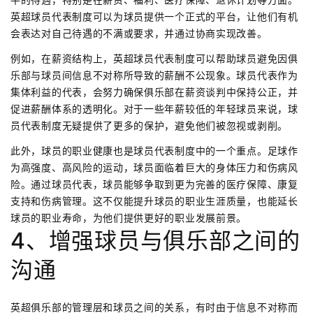
英超球员代表制度可以为球员提供一个正式的平台，让他们有机
会表达对自己待遇的不满或要求，并通过协商实现改善。
例如，在薪资结构上，英超球员代表制度可以帮助球员避免因俱
乐部与球员间信息不对称所导致的薪酬不公现象。球员代表作为
集体利益的代表，会努力确保俱乐部在薪资谈判中保持公正，并
促进薪酬体系的透明化。对于一些年薪较低的年轻球员来说，球
员代表制度无疑提供了更多的保护，避免他们被忽视或剥削。
此外，球员的职业健康也是球员代表制度中的一个重点。足球作
为高强度、高风险的运动，球员面临着巨大的身体压力和伤病风
险。通过球员代表，球员能够争取到更为完善的医疗保障、康复
支持和伤病管理。这不仅能提升球员的职业生涯质量，也能延长
球员的职业寿命，为他们提供更好的职业发展前景。
4、增强球员与俱乐部之间的
沟通
英超俱乐部的管理层和球员之间的关系，有时由于信息不对称而