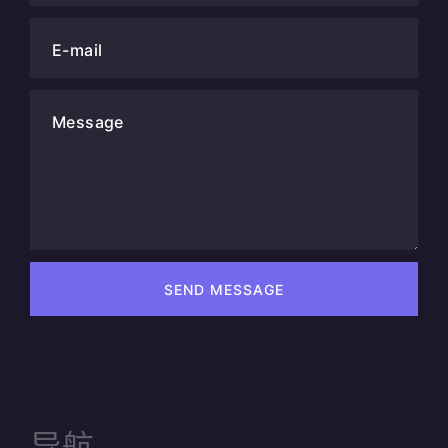
E-mail
Message
SEND MESSAGE
导航