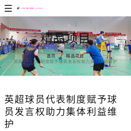
精品项目
首页
精品项目
英超球员代表制度赋予球员发言权助力集体利益维护
英超球员代表制度赋予球
员发言权助力集体利益维
护