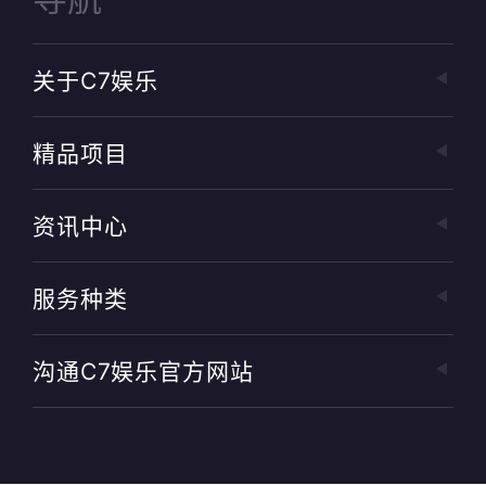
关于c7娱乐
精品项目
资讯中心
服务种类
沟通C7娱乐官方网站