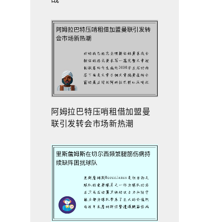
阿姆拉巴特压哨租借加盟曼
联引发转会市场新热潮