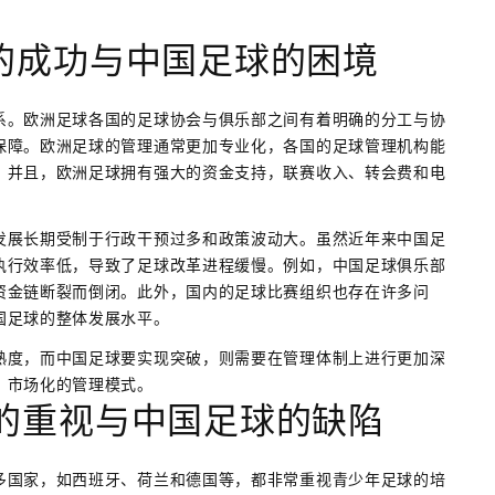
的成功与中国足球的困境
系。欧洲足球各国的足球协会与俱乐部之间有着明确的分工与协
保障。欧洲足球的管理通常更加专业化，各国的足球管理机构能
。并且，欧洲足球拥有强大的资金支持，联赛收入、转会费和电
发展长期受制于行政干预过多和政策波动大。虽然近年来中国足
执行效率低，导致了足球改革进程缓慢。例如，中国足球俱乐部
资金链断裂而倒闭。此外，国内的足球比赛组织也存在许多问
国足球的整体发展水平。
熟度，而中国足球要实现突破，则需要在管理体制上进行更加深
、市场化的管理模式。
的重视与中国足球的缺陷
多国家，如西班牙、荷兰和德国等，都非常重视青少年足球的培