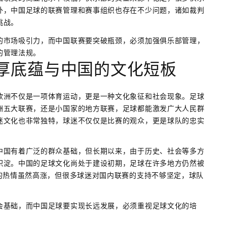
外，中国足球的联赛管理和赛事组织也存在不少问题，诸如裁判
挑战。
的市场吸引力，而中国联赛要突破瓶颈，必须加强俱乐部管理，
的管理法规。
厚底蕴与中国的文化短板
欧洲不仅是一项体育运动，更是一种文化象征和社会现象。足球
洲五大联赛，还是小国家的地方联赛，足球都能激发广大人民群
迷文化也非常独特，球迷不仅仅是比赛的观众，更是球队的忠实
中国有着广泛的群众基础，但长期以来，由于历史、社会等多方
积淀。中国的足球文化尚处于建设初期，足球在许多地方仍然被
的热情虽然高涨，但很多球迷对国内联赛的支持不够坚定，球队
会基础，而中国足球要实现长远发展，必须重视足球文化的培
。