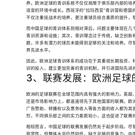
养。欧洲足球的青训系统不仅仅局限于俱乐部内部的培
适宜的环境中成长。西班牙的“拉玛西亚”青训营和德国
不仅注重技战术的培养，更注重球员综合素质的提升，
而中国足球的青训体系则相对滞后，问题主要体现在几
青训资源和设施；其次，青训理念过于传统，缺乏创新
题，许多有潜力的球员未能得到足够的关注和培养。尽
界先进水平。
因此，欧洲足球青训体系的成功在于其重视长期投资、
训的投入，建立更加完善的青训机制，并引进国际先进
3、联赛发展：欧洲足球
欧洲的足球联赛在全球范围内具有强大的影响力。英超
还是市场影响力上，都遥遥领先于其他国家的联赛。欧
广告赞助、转播权以及票务收入等各方面的收入都为其
烈，不同俱乐部之间的实力差距较小，这也促进了联赛
相较而言，中国足球的联赛发展仍然处于起步阶段。尽
观赏性，但整体水平仍然较低，缺乏足够的竞争力。中