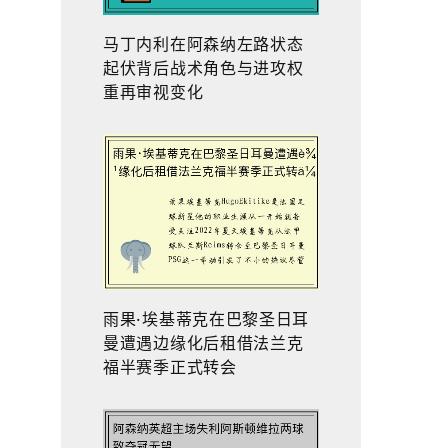
马丁内利在阿森纳左路状态
起伏背后战术角色与进攻权
重再审视变化
雨果·埃基蒂克在巴黎圣日耳
曼遭遇边缘化后租借法兰克
福半赛季正式转会