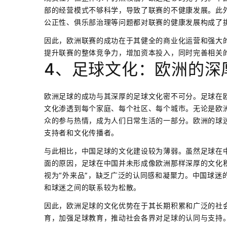
部的经营模式不够科学，导致了联赛的不健康发展。此
公正性、俱乐部治理等问题都对联赛的健康发展构成了
因此，欧洲联赛的成功在于其健全的商业化运营和强大
提升联赛的整体竞争力，增加资本投入，同时完善相关
4、足球文化：欧洲的深
欧洲足球的成功与其深厚的足球文化密不可分。足球在
文化渗透到每个家庭、每个社区、每个城市。无论是欧
众的参与热情，成为人们日常生活的一部分。欧洲的球
支持者和文化传播者。
与此相比，中国足球的文化建设较为薄弱。虽然足球在
面的原因，足球在中国并未形成像欧洲那样深厚的文化
视为“外来品”，缺乏广泛的认同感和凝聚力。中国球迷
和球迷之间的联系较为松散。
因此，欧洲足球的文化优势在于其长期积累和广泛的社
育，加强足球教育，推动社会各界对足球的认同与支持