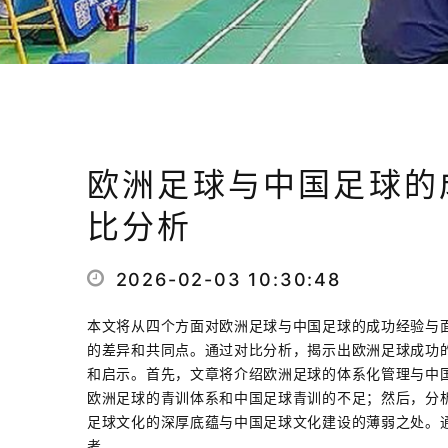
欧洲足球与中国足球的
比分析
2026-02-03 10:30:48
本文将从四个方面对欧洲足球与中国足球的成功经验与
的差异和共同点。通过对比分析，揭示出欧洲足球成功
和启示。首先，文章将介绍欧洲足球的体系化管理与中
欧洲足球的青训体系和中国足球青训的不足；然后，分
足球文化的深厚底蕴与中国足球文化建设的薄弱之处。
考。