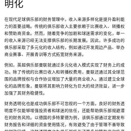
明化
在现代足球俱乐部的财务管理中，收入来源多样化是提升盈利能
力的首要战略。传统的俱乐部收入主要依赖于比赛收入、转播权
和赞助商资金。然而，随着竞争的加剧和球迷需求的变化，单一
的收入来源已经无法支撑俱乐部的长期发展。因此，许多成功的
俱乐部采取了多元化的收入结构，例如通过开发周边产品、举办
商业赛事、开展青训等方式拓宽财务来源。
例如，英超俱乐部曼联就通过多元化收入模式实现了财务上的成
功。除了传统的比赛日收入和转播权费用，曼联还通过其全球范
围的品牌授权与合作协议增加了大量的商业收入。通过建立全球
化的品牌形象，曼联将其影响力转化为巨大的经济效益，进一步
加强了其财务稳健性。
财务透明化也是成功俱乐部不可忽视的一个方面。良好的财务透
明度不仅能够增强投资者和球迷的信任，还能帮助俱乐部规避潜
在的财务风险。以德国的多特蒙德为例，该俱乐部通过定期发布
财务报告和详细的资金使用情况，有效避免了由于管理不善导致