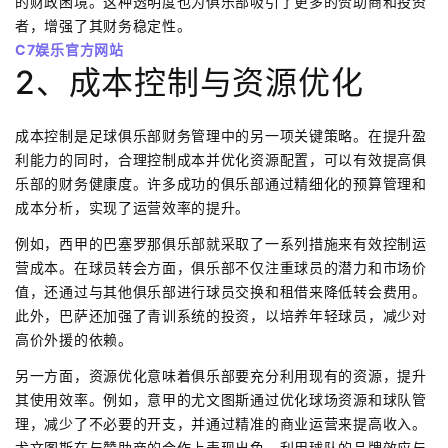
的财政困境。这种透明度也为俱乐部吸引了更多的赞助商和投资
者，增强了其财务稳定性。
C7娱乐官方网站
2、成本控制与资源优化
成本控制是足球俱乐部财务管理中的另一项关键策略。在提升盈
利能力的同时，合理控制成本并优化资源配置，可以有效提高俱
乐部的财务健康度。许多成功的俱乐部通过精细化的预算管理和
成本分析，实现了运营效率的提升。
例如，西甲的巴塞罗那俱乐部就采取了一系列措施来有效控制运
营成本。在球员转会方面，俱乐部不仅注重球员的潜力和市场价
值，还通过与其他俱乐部进行球员交换和租借来降低转会费用。
此外，巴萨还加强了青训系统的投资，以培养年轻球员，减少对
高价外援的依赖。
另一方面，资源优化意味着俱乐部要充分利用现有的资源，提升
其使用效率。例如，意甲的尤文图斯通过优化球场资源和球队管
理，减少了不必要的开支，并通过精准的商业运营来提高收入。
尤文图斯在与赞助商的合作上表现出色，利用球队的品牌效应与