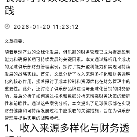
践
2026-01-20 11:23:12
文章摘要：
随着足球产业的全球化发展，俱乐部的财务管理已成为提高盈利
能力和确保长期可持续发展的关键因素。本文通过解析几个成功
的足球俱乐部财务管理案例，探讨了提升盈利能力和实现可持续
发展的战略实践。首先，文章分析了收入来源多样化和财务透明
化的核心作用，接着探讨了成本控制和资源优化在财务管理中的
重要性。此外，还讨论了俱乐部品牌建设与全球化营销的财务影
响，最后分析了如何通过技术和数据分析来增强财务决策的精确
性和前瞻性。通过这些案例分析，本文提出了足球俱乐部在实现
财务健康和可持续发展过程中应采取的关键措施，旨在为俱乐部
管理层提供实用的战略参考。
1、收入来源多样化与财务透