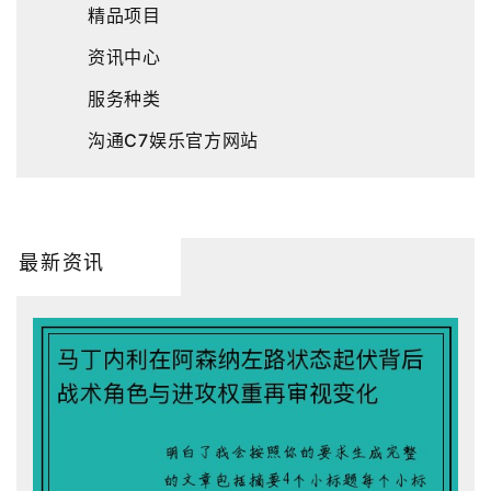
精品项目
资讯中心
服务种类
沟通C7娱乐官方网站
最新资讯