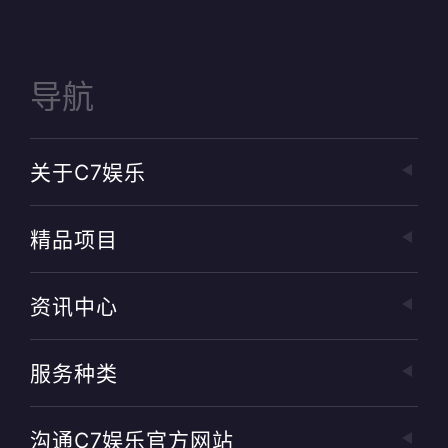
导航
关于c7娱乐
精品项目
资讯中心
服务种类
沟通C7娱乐官方网站