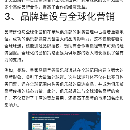
多个高端品牌合作，提高了合作的经济效益。
3、品牌建设与全球化营销
品牌建设与全球化营销在足球俱乐部的财务管理中占据着重要地
位。成功的俱乐部通常具备强大的品牌影响力，这不仅能够吸引
全球球迷，还能通过品牌授权、赞助商合作等途径带来可观的经
济回报。全球化的营销策略更是为俱乐部的收入增长提供了强有
力的支持。
例如，曼联、皇家马德里等俱乐部通过在全球范围内建立强大的
品牌形象，吸引了大量海外球迷。这些球迷群体不仅在比赛日购
买门票，还在全球范围内购买俱乐部的周边商品，并成为俱乐部
品牌传播的核心力量。此外，俱乐部通过与全球知名品牌的合
作，不仅获得了丰厚的赞助费用，还提高了品牌的市场知名度和
影响力。