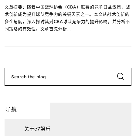
文章摘要：随着中国篮球协会（CBA）联赛的竞争日益激烈，战
术创新成为提升球队竞争力的关键因素之一。本文从战术创新的
多个角度，深入探讨其对CBA球队竞争力的提升影响，并分析不
同策略的有效性。文章首先分析...
Search the blog...
导航
关于c7娱乐