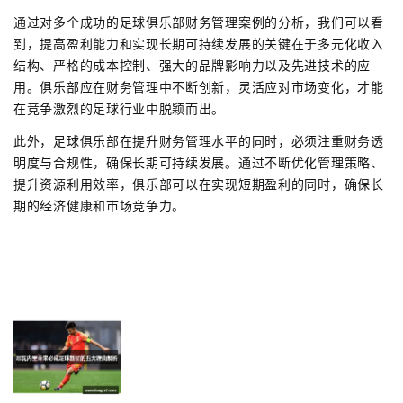
通过对多个成功的足球俱乐部财务管理案例的分析，我们可以看
到，提高盈利能力和实现长期可持续发展的关键在于多元化收入
结构、严格的成本控制、强大的品牌影响力以及先进技术的应
用。俱乐部应在财务管理中不断创新，灵活应对市场变化，才能
在竞争激烈的足球行业中脱颖而出。
此外，足球俱乐部在提升财务管理水平的同时，必须注重财务透
明度与合规性，确保长期可持续发展。通过不断优化管理策略、
提升资源利用效率，俱乐部可以在实现短期盈利的同时，确保长
期的经济健康和市场竞争力。