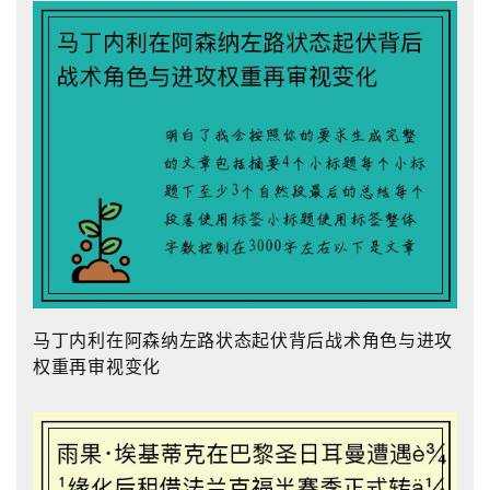
马丁内利在阿森纳左路状态起伏背后战术角色与进攻
权重再审视变化