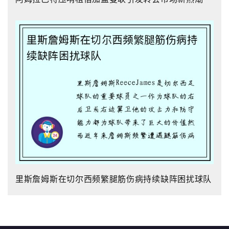
里斯詹姆斯在切尔西频繁腿筋伤病持续缺阵困扰球队