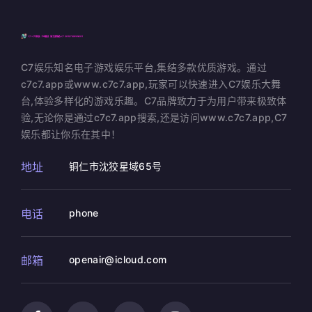
C7娱乐知名电子游戏娱乐平台,集结多款优质游戏。通过
c7c7.app或www.c7c7.app,玩家可以快速进入C7娱乐大舞
台,体验多样化的游戏乐趣。C7品牌致力于为用户带来极致体
验,无论你是通过c7c7.app搜索,还是访问www.c7c7.app,C7
娱乐都让你乐在其中！
地址
铜仁市沈狡星域65号
电话
phone
邮箱
openair@icloud.com