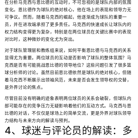
在分析马克西与恩比德的互动时，不可忽视的是球队内部的氛围
变化。恩比德作为球队的绝对核心，他在场上的表现和领导力无
可争议。然而，随着马克西的崛起，他逐渐成为球队的重要一
员，并在进攻端承担了更多责任。马克西的快速成长让球队内的
权力结构变得更为复杂，特别是在两位球员在关键比赛中的表现
对比时，这种微妙的变化尤为突出。
对于球队管理层和教练组来说，如何平衡恩比德与马克西的关系
显得尤为重要。两位球员的互动是否影响了球队的整体氛围？马
克西是否有可能挑战恩比德的领导地位？这些问题引发了很多篮
球分析师的讨论。虽然目前恩比德依然是球队的绝对核心，但随
着马克西不断展示出领袖风范，未来是否会发生领导权的交替，
是外界讨论的焦点。
尽管目前没有明确的迹象表明两位球员的关系会破裂，但球队内
部可能存在的竞争压力无疑影响着他们的互动方式。马克西与恩
比德的对话，不仅仅是球场上的简单交流，更是外界对球队领导
力结构与未来方向的解读与预判。
4、球迷与评论员的解读：多