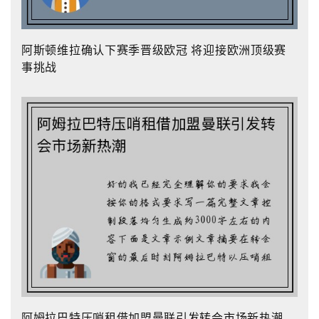
阿斯顿维拉确认下赛季晋级欧冠 将迎接欧洲顶级赛
事挑战
阿姆拉巴特压哨租借加盟曼联引发转会市场新热潮