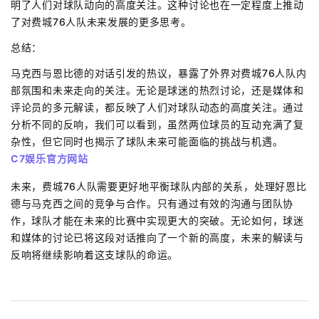
明了人们对球队动向的高度关注。这种讨论也在一定程度上推动
了对费城76人队未来发展的更多思考。
总结：
马克西与恩比德的对话引发的热议，暴露了外界对费城76人队内
部氛围和未来走向的关注。无论是球迷的热烈讨论，还是媒体和
评论员的多元解读，都反映了人们对球队动态的高度关注。通过
分析不同的反响，我们可以看到，虽然两位球员的互动充满了复
杂性，但它同时也揭示了球队未来可能面临的挑战与机遇。
C7娱乐官方网站
未来，费城76人队需要更好地平衡球队内部的关系，处理好恩比
德与马克西之间的竞争与合作。只有通过有效的沟通与团队协
作，球队才能在未来的比赛中实现更大的突破。无论如何，球迷
和媒体的讨论已将这段对话推向了一个新的高度，未来的解读与
反响将继续影响着这支球队的命运。