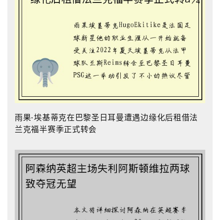
雨果·埃基蒂克在巴黎圣日耳曼遭遇边缘化后租借法
兰克福半赛季正式转会