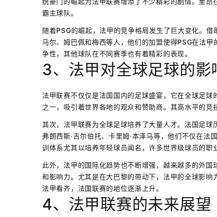
统豪门的崛起为法甲联赛增添了不少精彩的剧情。里昂在
霸主球队。
随着PSG的崛起，法甲的竞争格局发生了巨大变化。借
马尔、姆巴佩和梅西等人，他们的加盟使得PSG在法甲
争性，其他球队在不同赛季也有着精彩的表现。
3、法甲对全球足球的影
法甲联赛不仅仅是法国国内的足球盛宴，它在全球足球
之一，吸引着世界各地的观众和赞助商。其高水平的竞
其次，法甲联赛为全球足球培养了大量人才。法国足球历
弗朗西斯·吉尔伯托、卡里姆·本泽马等，他们不仅在法
训体系尤其以培养年轻球员闻名，许多世界级球员的职
此外，法甲的国际化趋势也不断增强，越来越多的外国
和影响力。尤其是在大巴黎的带动下，法甲的全球影响力
法甲看齐，法国联赛的地位逐渐上升。
4、法甲联赛的未来展望