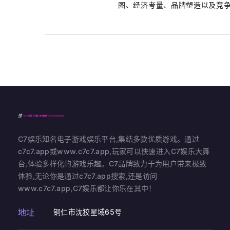
图、经济考量、品牌塑造以及竞争格
C7娱乐知名电子游戏娱乐平台,集结多款优质游戏。通过
c7c7.app或www.c7c7.app,玩家可以快速进入C7娱乐大舞
台,体验多样化的游戏乐趣。C7品牌致力于为用户带来极致
体验,无论你是通过c7c7.app搜索,还是访问
www.c7c7.app,C7娱乐都让你乐在其中！
地址
铜仁市沈狡星域65号