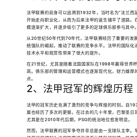
法甲联赛的前身可以追溯到1932年，当时名为“法兰西足球
开始走向职业化，从而为后来法甲的诞生铺平了道路。
模逐渐扩大，并逐步吸引了更多的足球俱乐部参与其中
从20世纪50年代到70年代，法甲联赛经历了重要的
统强队的崛起，推动了联赛的竞争水平。法甲的国际化
技术水平和观赏性带来了很大的提升。
在21世纪，尤其是随着法国国家队在1998年赢得世界
高。俱乐部的管理和运营模式也逐渐现代化，财力雄厚
点。
2、法甲冠军的辉煌历程
法甲的冠军历史充满了激烈的竞争与辉煌的时刻。自19
属也经历了多次的更替。在过去的几十年里，巴黎圣日耳曼（
尤其是在2010年代后期，PSG的统治地位愈发明显。
然而，法甲联赛的冠军争夺并非总是由一支球队主宰。