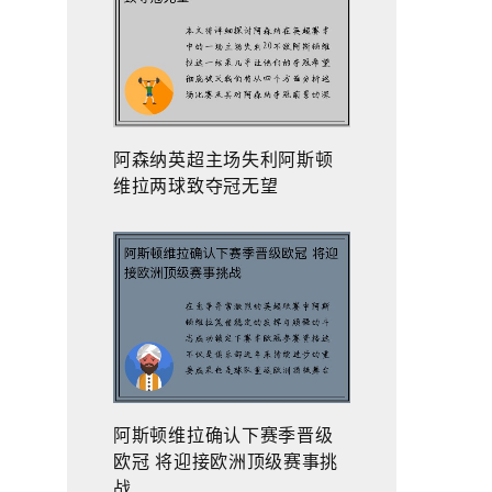
阿森纳英超主场失利阿斯顿
维拉两球致夺冠无望
阿斯顿维拉确认下赛季晋级
欧冠 将迎接欧洲顶级赛事挑
战