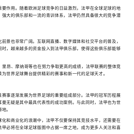
重要作用。随着欧洲足球竞争的日益激烈，法甲在全球足球的地
、强大的俱乐部和一流的青训体系，法甲仍然具备很大的竞争潜
化前景也非常广阔。互联网直播、数字媒体和社交平台的普及，
同时，越来越多的资金投入到法甲俱乐部，使得这些俱乐部能够
、里昂、摩纳哥等也在努力争取更高的成绩，法甲联赛的整体竞
续为世界足球舞台提供精彩的赛事和新一代的足球天才。
性赛事逐渐发展为世界足球的重要组成部分。法甲的冠军历程展
耳曼无疑是其中最具代表性的成功案例。与此同时，法甲也为世
源地。
球化和商业化的浪潮中，法甲不仅要保持其竞技水平，还需要在
法甲必将在全球足球版图中占据一席之地，成为更多人关注和喜