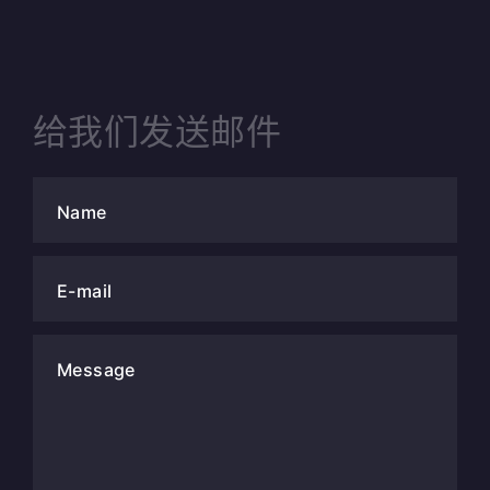
给我们发送邮件
Name
E-mail
Message