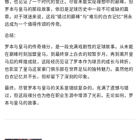
憾，也见证了一个时代的变迁。尽管未能实现理想中的巅峰，但
罗本与皇马的那段故事，依旧是足球历史中一段不可或缺的篇
章。对于球迷来说，这段“错过的巅峰”与“难忘的白衣记忆”将永
远成为一个值得传颂的传奇。
总结：
罗本与皇马的传奇缘分，是一段充满戏剧性的足球故事。从未能
在巅峰时刻加盟皇马，到最终穿上白衣的短暂岁月，再到离开皇
马后的辉煌成就，这段经历见证了罗本作为球员的成长与转折，
也彰显了皇马这家豪门俱乐部在世界足坛的独特魅力。虽然他的
白衣记忆并不长，但却留下了深刻的印象。
最终，尽管罗本与皇马的关系是错综复杂的，充满了遗憾与错
过，但这段缘分也为他在职业生涯中增添了光彩。无论如何，罗
本与皇马的故事，