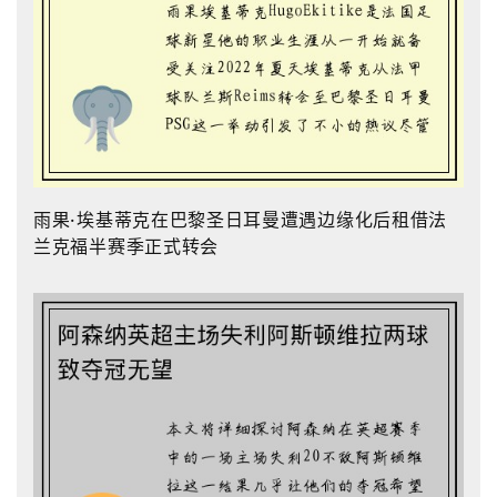
雨果·埃基蒂克在巴黎圣日耳曼遭遇边缘化后租借法
兰克福半赛季正式转会