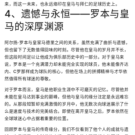
来，而这一未来，也永远烙印在皇马与拜仁的足球历史上。
4、遗憾与永恒——罗本与皇
马的深厚渊源
阿尔扬·罗本与皇家马德里之间的关系，虽然充满了曲折与遗憾，
但也留下了无数值得回味的时刻。尽管他在皇马的岁月并不长，
但这段时间足以让他成为俱乐部历史中的一部分。对于皇马来
说，罗本是一个充满潜力却未能完全实现的球员，他未能像齐达
内、C罗那样成为球队的核心，但他在场上的拼搏精神与才华依
然值得所有球迷的尊敬。
对于罗本而言，皇马是他职业生涯中不可磨灭的记忆。尽管他并
未能在皇马达到事业的巅峰，但他与皇马的缘分注定是永远难忘
的。从那段短暂却充满激情的岁月中，他无数次向球迷展示了什
么是速度与技术的完美结合。即使在离开皇马之后，罗本依然在
全球球迷心中占据着重要的位置。
回顾罗本与皇马的传奇缘分，我们不仅看到了他个人的成就与遗