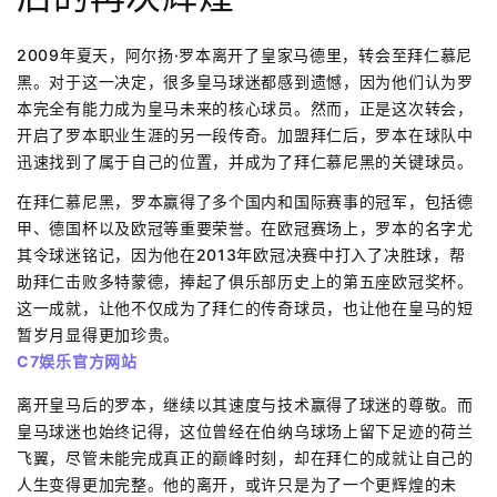
2009年夏天，阿尔扬·罗本离开了皇家马德里，转会至拜仁慕尼
黑。对于这一决定，很多皇马球迷都感到遗憾，因为他们认为罗
本完全有能力成为皇马未来的核心球员。然而，正是这次转会，
开启了罗本职业生涯的另一段传奇。加盟拜仁后，罗本在球队中
迅速找到了属于自己的位置，并成为了拜仁慕尼黑的关键球员。
在拜仁慕尼黑，罗本赢得了多个国内和国际赛事的冠军，包括德
甲、德国杯以及欧冠等重要荣誉。在欧冠赛场上，罗本的名字尤
其令球迷铭记，因为他在2013年欧冠决赛中打入了决胜球，帮
助拜仁击败多特蒙德，捧起了俱乐部历史上的第五座欧冠奖杯。
这一成就，让他不仅成为了拜仁的传奇球员，也让他在皇马的短
暂岁月显得更加珍贵。
C7娱乐官方网站
离开皇马后的罗本，继续以其速度与技术赢得了球迷的尊敬。而
皇马球迷也始终记得，这位曾经在伯纳乌球场上留下足迹的荷兰
飞翼，尽管未能完成真正的巅峰时刻，却在拜仁的成就让自己的
人生变得更加完整。他的离开，或许只是为了一个更辉煌的未