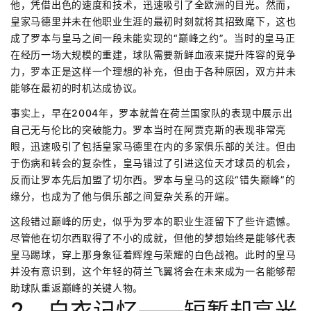
他，凭借出色的速度和技术，迅速吸引了全欧洲的目光。然而，
皇家马德里并未在他职业生涯的最初时刻就将其招致麾下，这也
成了罗本与皇马之间一段未能实现的“巅峰之约”。当时的皇马正
在经历一场大规模的重建，球队需要新鲜血液来提升阵容的竞争
力，罗本正是这样一个理想的补充，但由于各种原因，双方并未
能够在最初的时机达成协议。
事实上，早在2004年，罗本就曾在荷兰国家队的表现中展示出
自己无与伦比的突破能力。罗本当时在阿贾克斯的表现非常亮
眼，迅速吸引了包括皇家马德里在内的多家俱乐部的关注。但由
于伤病和转会的复杂性，皇马错过了引进这位天才球员的机会，
反而让罗本先后加盟了切尔西。罗本与皇马的这段“错失巅峰”的
缘分，也成为了他与俱乐部之间复杂关系的开端。
这段错过巅峰的历史，似乎为罗本的职业生涯留下了些许遗憾。
尽管他在切尔西取得了不小的成就，但他的梦想始终是能够代表
皇马踢球，穿上那身象征着辉煌与荣耀的白色战袍。此时的皇马
并没有意识到，这个年轻的荷兰飞翼将会在未来成为一名能够帮
助球队重返巅峰的关键人物。
2、白衣记忆——短暂却高光