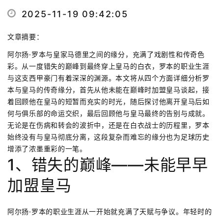
2025-11-19 09:42:05
文章摘要：
阿尔扬·罗本与皇家马德里之间的缘分，充满了戏剧性和传奇色
彩。从一度错失的巅峰到最终穿上皇马的白衣，罗本的职业生涯
与这支西甲豪门有着深深的渊源。本文将从四个方面详细分析罗
本与皇马的传奇缘分，首先从他未能在巅峰时加盟皇马谈起，接
着回顾他在皇马的短暂而充实的时光，随后探讨他离开皇马后如
何与俱乐部的命运交织，最后回顾他与皇马最终的告别与成就。
无论是在伤病和转会的波折中，还是在白衣战士的历程里，罗本
始终没有与皇马彻底分离，这段复杂而难忘的缘分也为足球历史
增添了浓墨重彩的一笔。
1、错失的巅峰——未能早早
加盟皇马
阿尔扬·罗本的职业生涯从一开始就充满了天赋与争议。年轻时的