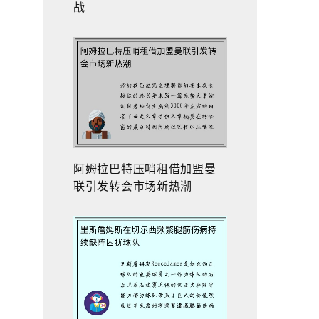
战
阿姆拉巴特压哨租借加盟曼
联引发转会市场新热潮