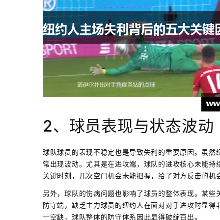
2、球员表现与状态波动
球队球员的表现不稳定也是导致失利的重要原因。虽然
常出现波动。尤其是在进攻端，球队的进攻核心未能持
关键时刻，几次空门机会未能把握，给了对方反击的机
另外，球队的伤病问题也影响了球员的整体表现。某些
防守端，缺乏主力球员的纽约人在面对对手进攻时显得
一空缺，球队整体的防守体系因此显得破绽百出。