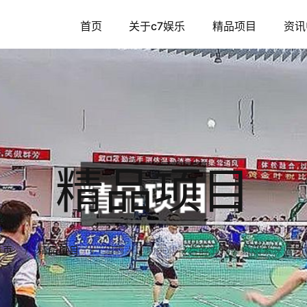
首页
关于c7娱乐
精品项目
资讯
精品项目
纽约人主场失利背后的五大关键因素深度剖
首页
精品项目