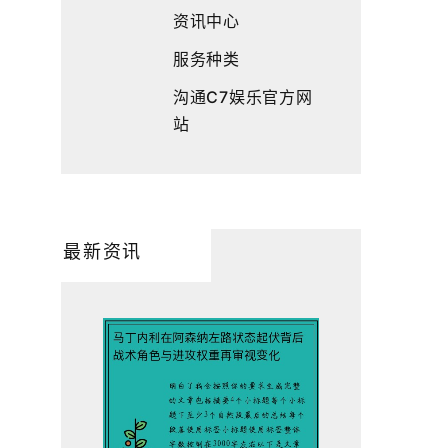
资讯中心
服务种类
沟通C7娱乐官方网
站
最新资讯