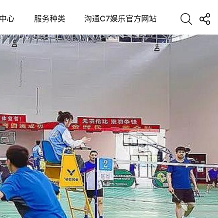
中心
服务种类
沟通C7娱乐官方网站
析