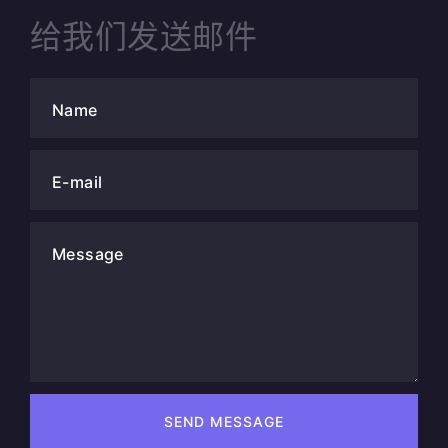
给我们发送邮件
Name
E-mail
Message
SEND MESSAGE