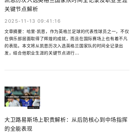
凯恩历次入选英格兰国家队时间全记录及职业生涯
关键节点解析
2025-11-13 09:41:16
文章摘要：哈里·凯恩，作为英格兰足球的代表性球员之一，不仅
在俱乐部层面取得了辉煌的成就，而且在国际赛场上也有着不凡
的表现。本文将从凯恩历次入选英格兰国家队的时间全记录出
发，结合他职业生涯的关键节点进行...
大卫路易斯场上职责解析：从后防核心到中场指挥
的全能表现