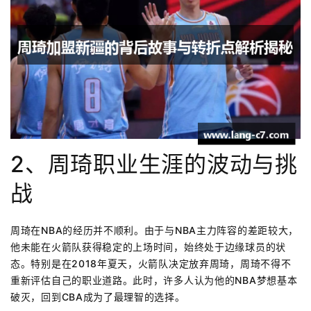
2、周琦职业生涯的波动与挑
战
周琦在NBA的经历并不顺利。由于与NBA主力阵容的差距较大，
他未能在火箭队获得稳定的上场时间，始终处于边缘球员的状
态。特别是在2018年夏天，火箭队决定放弃周琦，周琦不得不
重新评估自己的职业道路。此时，许多人认为他的NBA梦想基本
破灭，回到CBA成为了最理智的选择。