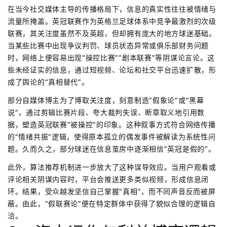
在当今社交媒体主导的传播格局下，信息的真实性往往被情绪与
流量所掩盖。英冠联赛作为英格兰足球体系中竞争最激烈的次级
联赛，其关注度虽然不及英超，但却拥有庞大的地方球迷基础。
当某些比赛中出现争议判罚、球员状态异常或俱乐部财务问题
时，网络上便容易出现“操控比赛”“剧本联赛”等阴谋论言论。这
些未经证实的信息，通过短视频、论坛和社交平台迅速扩散，形
成了舆论的“真相替代”。
部分自媒体博主为了博取关注度，刻意制造“假象论”或“黑幕
说”，通过剪辑比赛片段、夸大裁判失误、断章取义地引用数
据，塑造英冠联赛“被操控”的印象。这种叙事方式符合网络传播
的“情绪共振”逻辑，使得原本孤立的偶发事件被解读为系统性问
题。久而久之，部分球迷在信息茧房中逐渐相信“英冠是假的”。
此外，算法推荐机制进一步放大了这种误导效应。当用户观看或
评论相关阴谋内容时，平台会推送更多类似视频，形成信息闭
环。结果，受众越发坚信自己掌握“真相”，而不同声音反而被屏
蔽。由此，“假联赛论”便在特定群体中获得了貌似合理的逻辑自
洽。