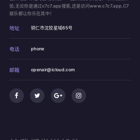
验,无论你是通过c7c7.app搜索,还是访问www.c7c7.app,C7
娱乐都让你乐在其中！
地址
铜仁市沈狡星域65号
电话
phone
邮箱
openair@icloud.com