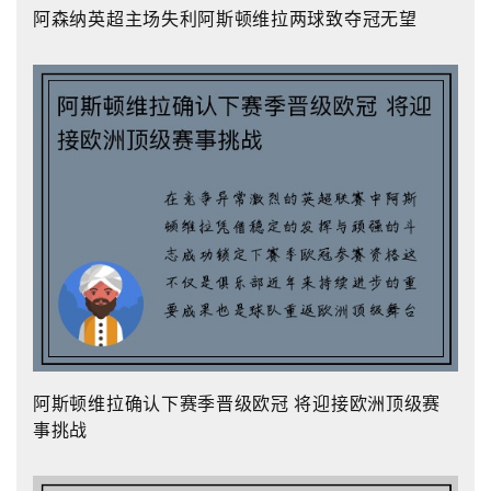
阿森纳英超主场失利阿斯顿维拉两球致夺冠无望
阿斯顿维拉确认下赛季晋级欧冠 将迎接欧洲顶级赛
事挑战