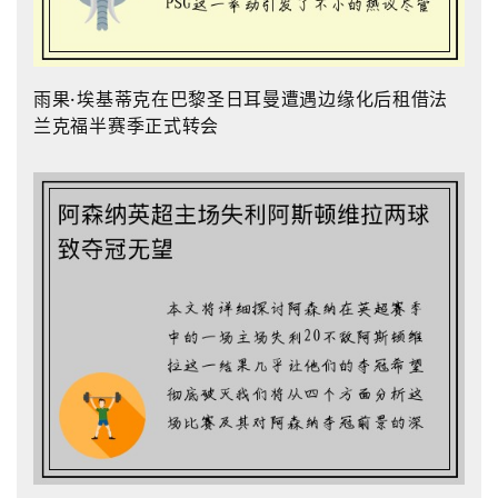
雨果·埃基蒂克在巴黎圣日耳曼遭遇边缘化后租借法
兰克福半赛季正式转会