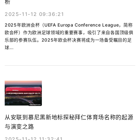
析
2025-11-12 09:36:21
2025年欧洲会杯（UEFA Europa Conference League，简称
欧会杯）作为欧洲足球领域的重要赛事，吸引了来自各国顶级俱
乐部的参赛队伍。2025年欧会杯决赛将成为一场备受瞩目的足
球...
从安联到慕尼黑新地标探秘拜仁体育场名称的起源
与演变之路
2025-11-12 11:32:41