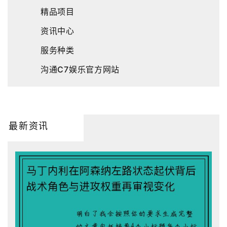
精品项目
资讯中心
服务种类
沟通C7娱乐官方网站
最新资讯