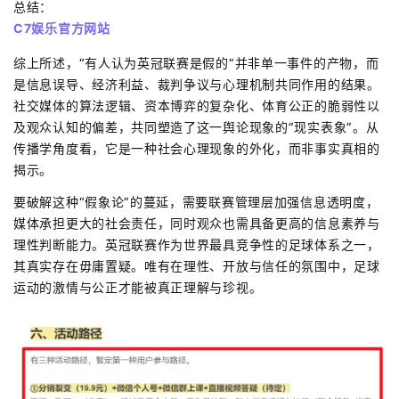
总结：
C7娱乐官方网站
综上所述，“有人认为英冠联赛是假的”并非单一事件的产物，而
是信息误导、经济利益、裁判争议与心理机制共同作用的结果。
社交媒体的算法逻辑、资本博弈的复杂化、体育公正的脆弱性以
及观众认知的偏差，共同塑造了这一舆论现象的“现实表象”。从
传播学角度看，它是一种社会心理现象的外化，而非事实真相的
揭示。
要破解这种“假象论”的蔓延，需要联赛管理层加强信息透明度，
媒体承担更大的社会责任，同时观众也需具备更高的信息素养与
理性判断能力。英冠联赛作为世界最具竞争性的足球体系之一，
其真实存在毋庸置疑。唯有在理性、开放与信任的氛围中，足球
运动的激情与公正才能被真正理解与珍视。