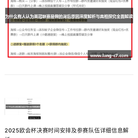
2025欧会杯决赛时间安排及参赛队伍详细信息解