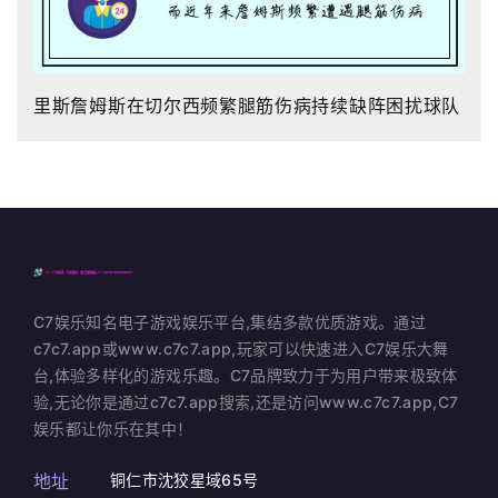
里斯詹姆斯在切尔西频繁腿筋伤病持续缺阵困扰球队
C7娱乐知名电子游戏娱乐平台,集结多款优质游戏。通过
c7c7.app或www.c7c7.app,玩家可以快速进入C7娱乐大舞
台,体验多样化的游戏乐趣。C7品牌致力于为用户带来极致体
验,无论你是通过c7c7.app搜索,还是访问www.c7c7.app,C7
娱乐都让你乐在其中！
地址
铜仁市沈狡星域65号