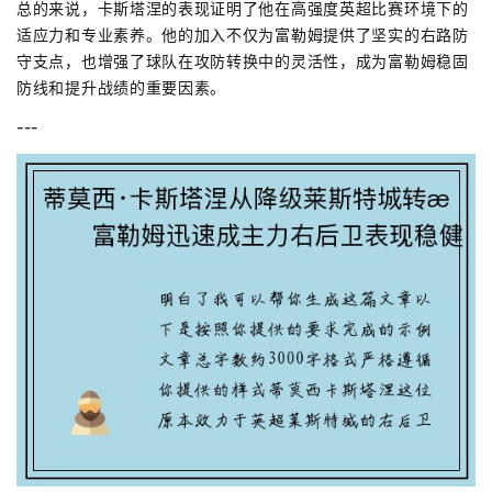
总的来说，卡斯塔涅的表现证明了他在高强度英超比赛环境下的
适应力和专业素养。他的加入不仅为富勒姆提供了坚实的右路防
守支点，也增强了球队在攻防转换中的灵活性，成为富勒姆稳固
防线和提升战绩的重要因素。
---