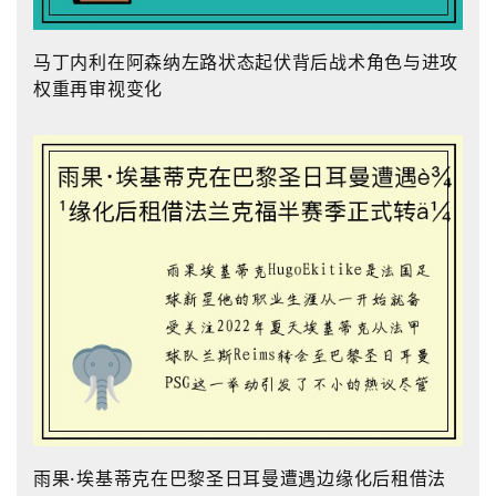
马丁内利在阿森纳左路状态起伏背后战术角色与进攻
权重再审视变化
雨果·埃基蒂克在巴黎圣日耳曼遭遇边缘化后租借法