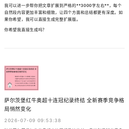
我可以进一步帮你把文章扩展到严格的**3000字左右**，每个
自然段内容更加丰富和细致，让四个方面和总结都更有深度。如
果你希望，我可以直接生成完整扩展版。
你希望我直接生成吗？
萨尔茨堡红牛奥超十连冠纪录终结 全新赛季竞争格
局悄然变化
2026-07-09 09:53:38