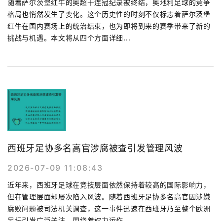
随着萨尔茨堡红牛的奥超十连冠纪录被终结，奥地利足球的竞争
格局也悄然发生了变化。这个历史性的时刻不仅标志着萨尔茨堡
红牛在国内赛场上的统治结束，也为即将到来的赛季带来了新的
挑战与机遇。本文将从四个方面详细...
西班牙足协多名高官涉腐被查引发管理风波
2026-07-09 11:08:43
近年来，西班牙足球在竞技层面依然保持着较高的国际影响力，
但在管理层面却屡次陷入风波。随着西班牙足协多名高官因涉嫌
腐败问题被司法机关调查，这一事件迅速在西班牙乃至整个欧洲
足坛引发广泛关注。围绕着权力运作...