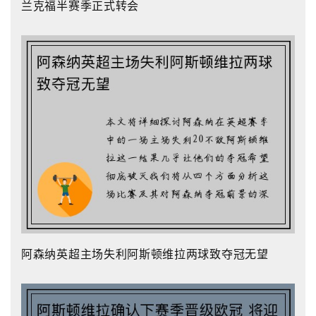
兰克福半赛季正式转会
阿森纳英超主场失利阿斯顿维拉两球致夺冠无望