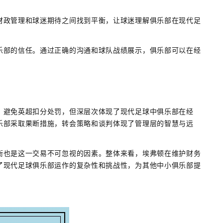
财政管理和球迷期待之间找到平衡，让球迷理解俱乐部在现代足
乐部的信任。通过正确的沟通和球队战绩展示，俱乐部可以在经
，避免英超扣分处罚，但深层次体现了现代足球中俱乐部在经
乐部采取果断措施，转会策略和谈判体现了管理层的智慧与远
衡也是这一交易不可忽视的因素。整体来看，埃弗顿在维护财务
了现代足球俱乐部运作的复杂性和挑战性，为其他中小俱乐部提