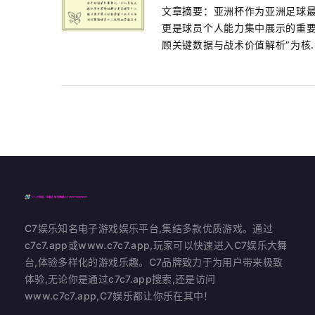
文章摘要：亚洲杯作为亚洲足球
更是球员个人能力集中展示的重要
顾关键数据与战术价值解析”为核..
C7娱乐知名电子游戏娱乐平台,集结多款优质游戏。通过
c7c7.app或www.c7c7.app,玩家可以快速进入C7娱乐大舞
台,体验多样化的游戏乐趣。C7品牌致力于为用户带来极致
体验,无论你是通过c7c7.app搜索,还是访问
www.c7c7.app,C7娱乐都让你乐在其中！