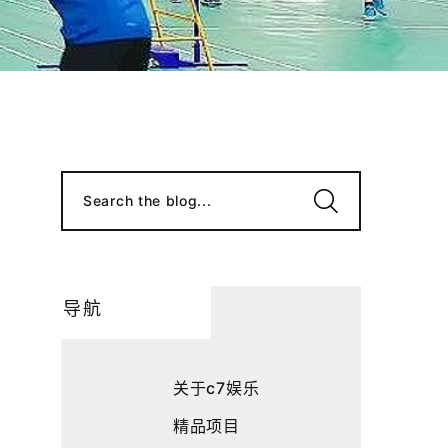
Search the blog...
导航
关于c7娱乐
精品项目