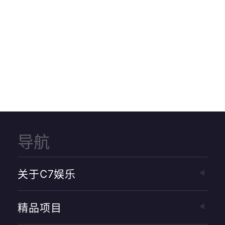
导航
关于c7娱乐
精品项目