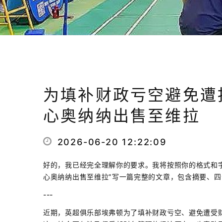
为填补财政亏空避免遭
心奥纳纳出售至维拉
2026-06-20 12:22:09
好的，我已经完全理解你的要求。我将按照你的格式和
心奥纳纳出售至维拉”写一篇完整的文章，包含摘要、
---
近期，英超俱乐部埃弗顿为了填补财政亏空、避免遭受