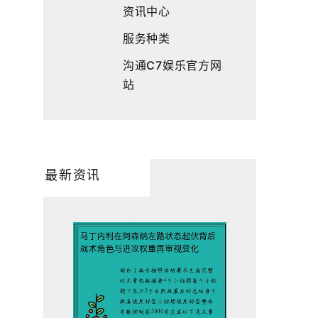
资讯中心
服务种类
沟通C7娱乐官方网
站
最新资讯