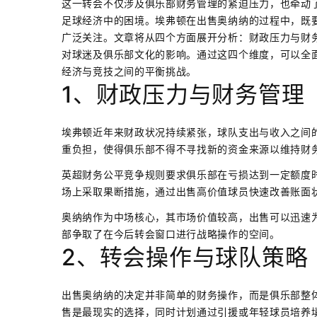
这一转会不仅涉及俱乐部财务管理的紧迫压力，也牵动
足球经济中的困境。埃弗顿在出售奥纳纳的过程中，既
广泛关注。文章将从四个方面展开分析：财政压力与财
对球迷及俱乐部文化的影响。通过这四个维度，可以全
经济与竞技之间的平衡挑战。
1、财政压力与财务管理
埃弗顿近年来财政状况持续紧张，球队支出与收入之间
重负担，使得俱乐部不得不寻找新的资金来源以维持财
英超财务公平竞争规则要求俱乐部在亏损达到一定额度
场上采取果断措施，通过出售高价值球员快速改善账面
奥纳纳作为中场核心，其市场价值较高，出售可以迅速
部争取了在今后转会窗口进行战略操作的空间。
2、转会操作与球队策略
出售奥纳纳的决定并非简单的财务操作，而是俱乐部整
售是最现实的选择，同时计划通过引援或年轻球员培养