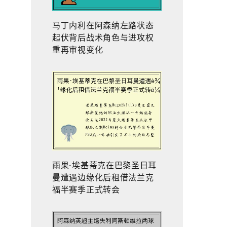
马丁内利在阿森纳左路状态
起伏背后战术角色与进攻权
重再审视变化
雨果·埃基蒂克在巴黎圣日耳
曼遭遇边缘化后租借法兰克
福半赛季正式转会