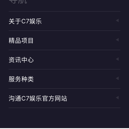
关于c7娱乐
精品项目
资讯中心
服务种类
沟通C7娱乐官方网站