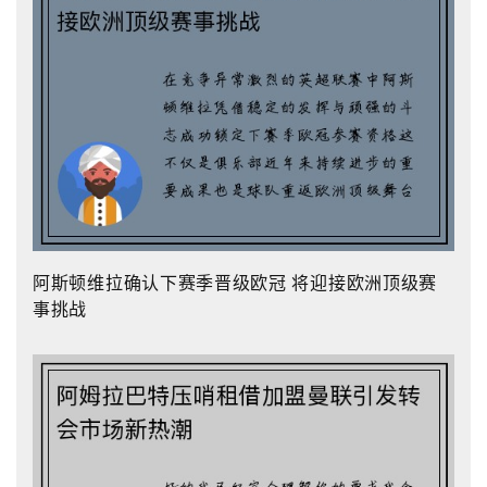
阿斯顿维拉确认下赛季晋级欧冠 将迎接欧洲顶级赛
事挑战