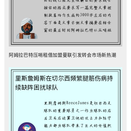
阿姆拉巴特压哨租借加盟曼联引发转会市场新热潮