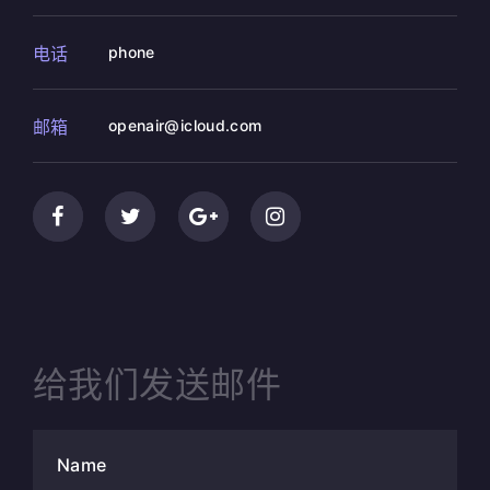
电话
phone
邮箱
openair@icloud.com
给我们发送邮件
Name