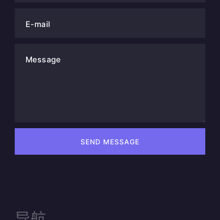
E-mail
Message
SEND MESSAGE
导航