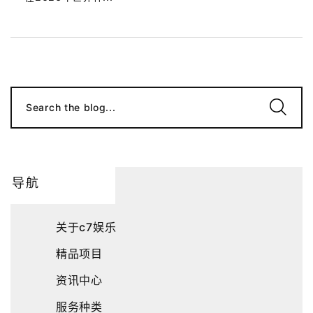
Search the blog...
导航
关于c7娱乐
精品项目
资讯中心
服务种类