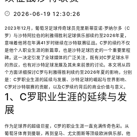
2026-06-19 12:30:26
2023年12月，葡萄牙足球传奇球员克里斯蒂亚诺·罗纳尔多（C
罗）与沙特阿拉伯的利雅得胜利足球俱乐部续约至2026年夏，
意味着他将在年满41岁时继续在沙特联赛征战。C罗的续约不仅
是他个人职业生涯的新篇章，也是沙特足球历史的一个重要里程
碑。这一决定引发了全球媒体的广泛关注，既有对C罗足球水平
的热议，也有对沙特足球发展及其未来前景的讨论。本文将从四
个方面详细探讨C罗与利雅得胜利续约至2026年夏的影响，分别
是：C罗职业生涯的延续与发展、沙特足球的崛起与世界影响、
C罗对沙特联赛的贡献，以及C罗续约背后的商业价值与意义。
1、C罗职业生涯的延续与发
展
作为足球界的超级巨星，C罗的职业生涯一直充满传奇色彩。从
葡萄牙体育到曼联，再到皇马、尤文图斯等顶级欧洲俱乐部，他