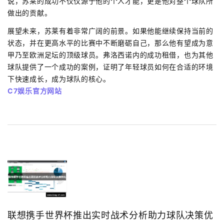
说，苏莱的成功不仅仅源于他的个人才能，更是他对整个球队所
做出的贡献。
展望未来，苏莱有着非常广阔的前景。如果他能继续保持当前的
状态，并在更高水平的比赛中不断磨砺自己，那么他有望成为意
甲乃至欧洲足坛的顶级球员。弗洛西诺内的成功租借，也为其他
球队提供了一个成功的案例，证明了年轻球员如何在合适的环境
下快速成长，成为球队的核心。
C7娱乐官方网站
联想携手世界杯推出实时战术分析助力球队决策优