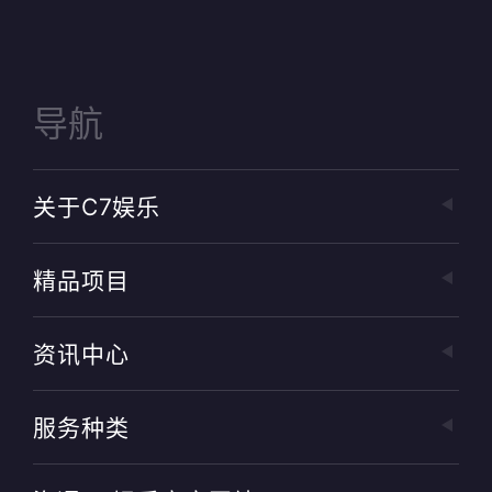
导航
关于c7娱乐
精品项目
资讯中心
服务种类