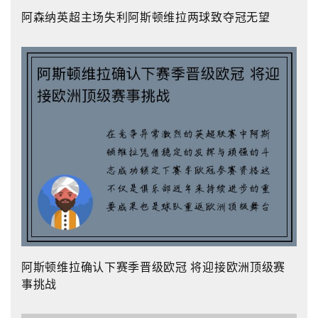
阿森纳英超主场失利阿斯顿维拉两球致夺冠无望
阿斯顿维拉确认下赛季晋级欧冠 将迎接欧洲顶级赛
事挑战