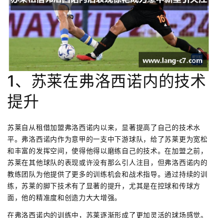
1、苏莱在弗洛西诺内的技术
提升
苏莱自从租借加盟弗洛西诺内以来，显著提高了自己的技术水
平。弗洛西诺内作为意甲的一支中下游球队，给了苏莱更为宽松
和丰富的发挥空间，使得他得以磨练自己的技术。在加盟之前，
苏莱在其他球队的表现或许没有那么引人注目，但弗洛西诺内的
教练团队为他提供了更多的训练机会和战术指导。通过持续的训
练，苏莱的脚下技术有了显著的提升，尤其是在控球和传球方
面，他的精准度和创造力大大增强。
在弗洛西诺内的训练中，苏莱逐渐形成了更加灵活的球场感觉。