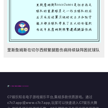
里斯詹姆斯在切尔西频繁腿筋伤病持续缺阵困扰球队
C7娱乐知名电子游戏娱乐平台,集结多款优质游戏。通过
c7c7.app或www.c7c7.app,玩家可以快速进入C7娱乐大舞