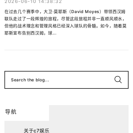
2026-06-10 14:38:32
在过去几个赛季中，大卫·莫耶斯（David Moyes）带领西汉姆
联队走过了一段辉煌的旅程，尽管这段旅程并非一直顺风顺水，
但他的战术理念和管理风格已经深入球队的骨髓。如今，随着莫
耶斯宣布告别西汉姆，球...
Search the blog...
导航
关于c7娱乐