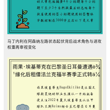
马丁内利在阿森纳左路状态起伏背后战术角色与进攻
权重再审视变化