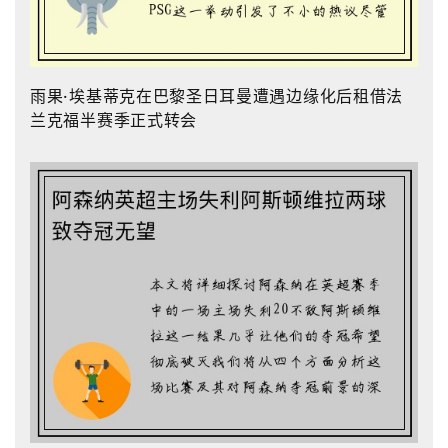
雨果·埃基蒂克在巴黎圣日耳曼遭遇边缘化后租借法
兰克福半赛季正式转会