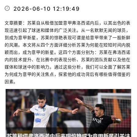
2026-06-10 12:19:49
文章摘要：苏莱自从租借加盟意甲弗洛西诺内后，以其出色的表
现迅速引起了球迷和媒体的广泛关注。从一名默默无闻的球员，
到成为意甲新星，苏莱的惊艳表现可谓是给意甲带来了一股新鲜
的风潮。本文将从四个方面详细分析苏莱为何能在短短时间内脱
颖而出，成为意甲的新星。这四个方面分别为：苏莱在弗洛西诺
内的技术提升、在比赛中的表现分析、苏莱的团队贡献以及他在
媒体和球迷中的影响力。通过这些分析，我们可以全面了解苏莱
为何成为意甲的关注焦点，探索他的成功背后有哪些值得借鉴的
因素。