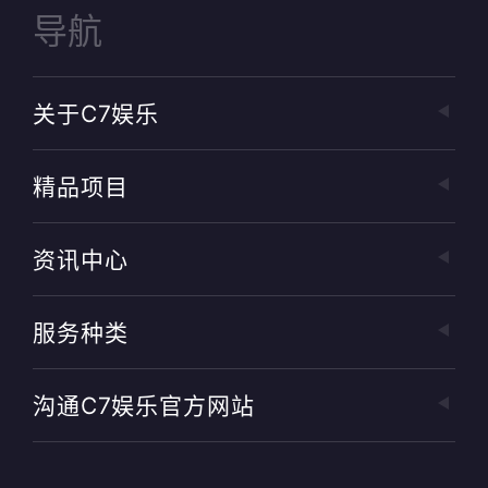
导航
关于c7娱乐
精品项目
资讯中心
服务种类
沟通C7娱乐官方网站