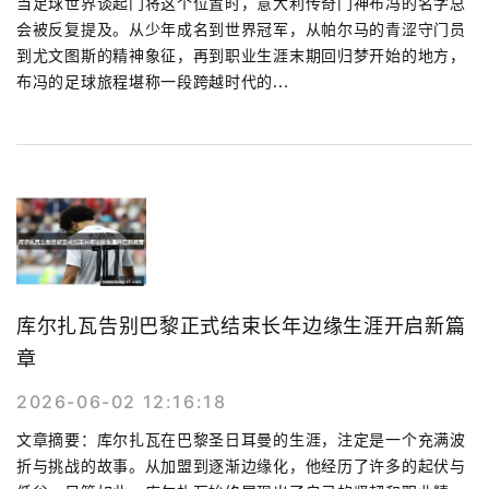
当足球世界谈起门将这个位置时，意大利传奇门神布冯的名字总
会被反复提及。从少年成名到世界冠军，从帕尔马的青涩守门员
到尤文图斯的精神象征，再到职业生涯末期回归梦开始的地方，
布冯的足球旅程堪称一段跨越时代的...
库尔扎瓦告别巴黎正式结束长年边缘生涯开启新篇
章
2026-06-02 12:16:18
文章摘要：库尔扎瓦在巴黎圣日耳曼的生涯，注定是一个充满波
折与挑战的故事。从加盟到逐渐边缘化，他经历了许多的起伏与