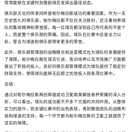
常常能够在关键时刻激励球员发挥出最佳状态。
俱乐部文化的传承同样是帕尔梅拉斯成功的重要因素。作为一支
历史悠久的俱乐部，帕尔梅拉斯不仅仅关注胜利，还注重培养球
队的集体精神和荣誉感。每一位球员都深知自己所代表的不是个
人，而是整个俱乐部的荣耀。因此，球队在比赛中总是全力以
赴，誓言为球迷和俱乐部带来更多的荣誉。
此外，俱乐部管理层的战略眼光和运营模式也为球队的发展提供
了保障。帕尔梅拉斯在球员引进、青训培养以及市场推广方面都
做出了积极的投入。良好的俱乐部管理模式为球队提供了稳定的
财政支持，使得球队能够无后顾之忧地投入到各项比赛中。
总结：
通过对帕尔梅拉斯再创辉煌成功卫冕南美解放者杯荣耀的深入分
析，可以看出，球队的成功离不开多个方面的共同作用。从整体
实力的提升，到关键比赛中的出色表现，再到教练团队的战略布
局和球迷的支持，每一个环节都为帕尔梅拉斯的卫冕之路提供了
坚实的保障。