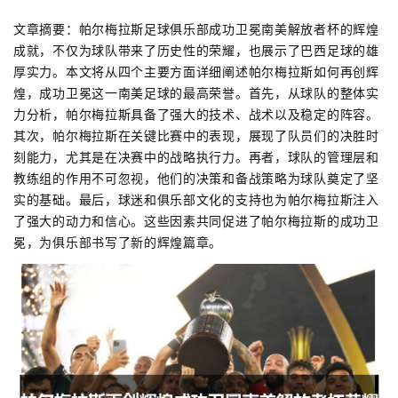
文章摘要：帕尔梅拉斯足球俱乐部成功卫冕南美解放者杯的辉煌
成就，不仅为球队带来了历史性的荣耀，也展示了巴西足球的雄
厚实力。本文将从四个主要方面详细阐述帕尔梅拉斯如何再创辉
煌，成功卫冕这一南美足球的最高荣誉。首先，从球队的整体实
力分析，帕尔梅拉斯具备了强大的技术、战术以及稳定的阵容。
其次，帕尔梅拉斯在关键比赛中的表现，展现了队员们的决胜时
刻能力，尤其是在决赛中的战略执行力。再者，球队的管理层和
教练组的作用不可忽视，他们的决策和备战策略为球队奠定了坚
实的基础。最后，球迷和俱乐部文化的支持也为帕尔梅拉斯注入
了强大的动力和信心。这些因素共同促进了帕尔梅拉斯的成功卫
冕，为俱乐部书写了新的辉煌篇章。