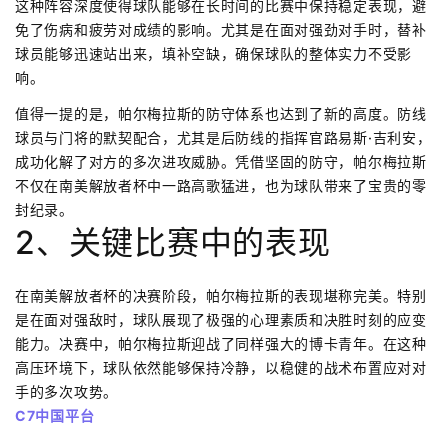
这种阵容深度使得球队能够在长时间的比赛中保持稳定表现，避
免了伤病和疲劳对成绩的影响。尤其是在面对强劲对手时，替补
球员能够迅速站出来，填补空缺，确保球队的整体实力不受影
响。
值得一提的是，帕尔梅拉斯的防守体系也达到了新的高度。防线
球员与门将的默契配合，尤其是后防线的指挥官路易斯·吉利安，
成功化解了对方的多次进攻威胁。凭借坚固的防守，帕尔梅拉斯
不仅在南美解放者杯中一路高歌猛进，也为球队带来了宝贵的零
封纪录。
2、关键比赛中的表现
在南美解放者杯的决赛阶段，帕尔梅拉斯的表现堪称完美。特别
是在面对强敌时，球队展现了极强的心理素质和决胜时刻的应变
能力。决赛中，帕尔梅拉斯迎战了同样强大的博卡青年。在这种
高压环境下，球队依然能够保持冷静，以稳健的战术布置应对对
手的多次攻势。
C7中国平台