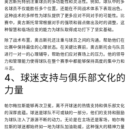
奥古斯托特别注重球员的多功能性和灵活性。例如，球队中的多
名球员不仅能胜任多个位置，还能在不同战术体系下表现出色。
这种战术的多样性为球队提供了更多应对不同对手的可能性。比
赛中，奥古斯托常常根据对手的强项和弱点做出及时的调整，这
种智慧和临场应变的能力为球队取得成功打下了坚实基础。
除了战术布置，奥古斯托还注重与球员之间的沟通，帮助他们在
比赛中保持最佳的心理状态。在关键比赛前，奥古斯托会与队员
进行一对一的心理辅导，帮助他们应对赛场上的压力。他的领导
力和管理能力使得球队在整个赛季中都能够保持高度的集中力和
斗志。
4、球迷支持与俱乐部文化的
力量
帕尔梅拉斯能够再次卫冕，离不开球迷的热情支持和俱乐部文化
的深厚底蕴。球迷是球队不可或缺的一部分，他们的支持和鼓励
为球队注入了源源不断的动力。无论是在主场还是客场，帕尔梅
拉斯的球迷都始终如一地为球队加油助威，这种强大的精神力量