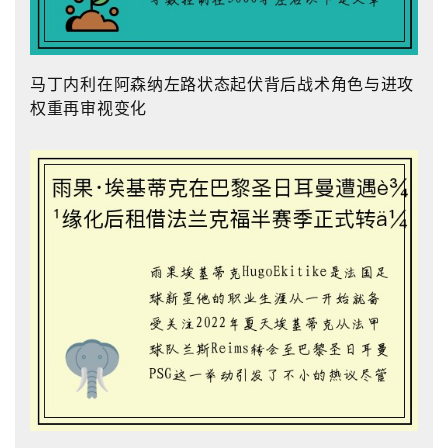
马丁内利在阿森纳左路状态起伏背后战术角色与进攻
权重再审视变化