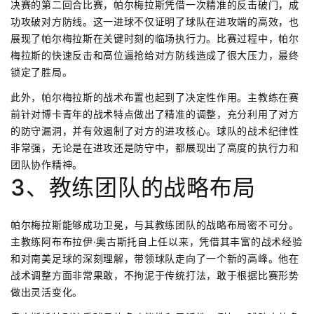
决赛的第二回合比赛，帕尔梅拉斯凭借一次精准的反击破门，成
功攻破对方防线。这一进球不仅证明了球队在进攻端的高效，也
展现了帕尔梅拉斯在关键时刻的临场执行力。比赛过程中，帕尔
梅拉斯的快速反击和高位逼抢给对方防线造成了很大压力，最终
锁定了胜局。
此外，帕尔梅拉斯的战术布置也起到了决定性作用。主教练在赛
前针对博卡青年的战术特点做出了精准的调整，充分利用了对方
的防守漏洞，并有效遏制了对方的进攻核心。球队的战术纪律性
非常强，无论是在进攻还是防守中，都展现出了高度的执行力和
团队协作精神。
3、教练团队的战略布局
帕尔梅拉斯能够成功卫冕，与其教练团队的战略布局密不可分。
主教练阿布布拉伊·奥古斯托自上任以来，凭借其丰富的战术经验
和对南美足球的深刻理解，带领球队走向了一个新的高峰。他在
战术调整方面非常果敢，不拘泥于传统打法，敢于根据比赛形势
做出灵活变化。