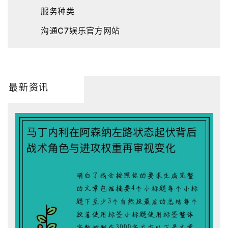
服务种类
沟通C7娱乐官方网站
最新资讯