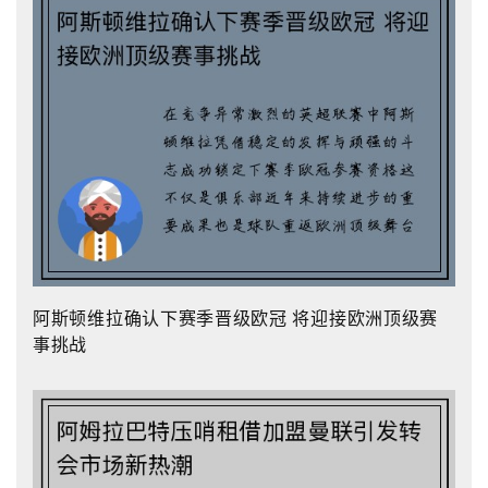
阿斯顿维拉确认下赛季晋级欧冠 将迎接欧洲顶级赛
事挑战