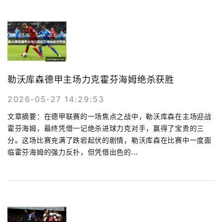
勒沃库森德甲主场力克霍芬海姆绝杀获胜
2026-05-27 14:29:53
文章摘要：在德甲联赛的一场焦点之战中，勒沃库森在主场迎战
霍芬海姆，最终凭借一记绝杀进球力克对手，赢得了宝贵的三
分。这场比赛充满了跌宕起伏的剧情，勒沃库森在比赛中一度面
临霍芬海姆的强力反扑，但凭借出色的...