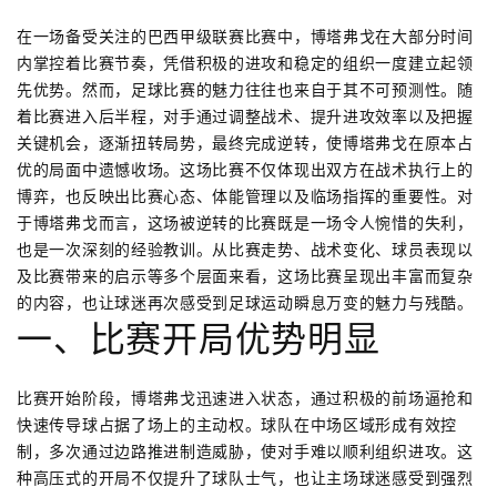
在一场备受关注的巴西甲级联赛比赛中，博塔弗戈在大部分时间
内掌控着比赛节奏，凭借积极的进攻和稳定的组织一度建立起领
先优势。然而，足球比赛的魅力往往也来自于其不可预测性。随
着比赛进入后半程，对手通过调整战术、提升进攻效率以及把握
关键机会，逐渐扭转局势，最终完成逆转，使博塔弗戈在原本占
优的局面中遗憾收场。这场比赛不仅体现出双方在战术执行上的
博弈，也反映出比赛心态、体能管理以及临场指挥的重要性。对
于博塔弗戈而言，这场被逆转的比赛既是一场令人惋惜的失利，
也是一次深刻的经验教训。从比赛走势、战术变化、球员表现以
及比赛带来的启示等多个层面来看，这场比赛呈现出丰富而复杂
的内容，也让球迷再次感受到足球运动瞬息万变的魅力与残酷。
一、比赛开局优势明显
比赛开始阶段，博塔弗戈迅速进入状态，通过积极的前场逼抢和
快速传导球占据了场上的主动权。球队在中场区域形成有效控
制，多次通过边路推进制造威胁，使对手难以顺利组织进攻。这
种高压式的开局不仅提升了球队士气，也让主场球迷感受到强烈