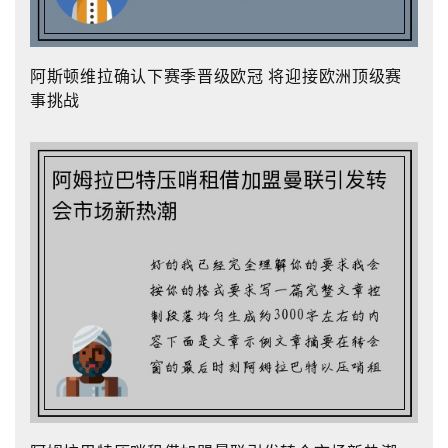
阿斯顿维拉确认下赛季晋级欧冠 将迎接欧洲顶级赛
事挑战