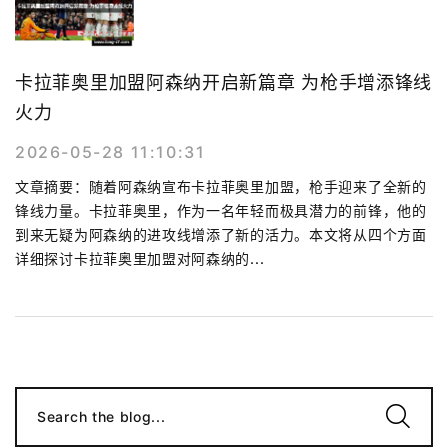
卡拉菲奥里加盟阿森纳开启新篇章 为枪手增添锋线
火力
2026-05-28 11:10:31
文章摘要：随着阿森纳宣布卡拉菲奥里加盟，枪手迎来了全新的
锋线力量。卡拉菲奥里，作为一名年轻而极具潜力的前锋，他的
到来无疑为阿森纳的进攻线增添了新的活力。本文将从四个方面
详细探讨卡拉菲奥里加盟对阿森纳的...
Search the blog...