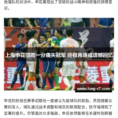
他强队的对决中，申花展现出了坚韧的战斗精神和顽强的拼搏意
识。
申花的防线在赛季初期也一度被认为是球队的软肋，然而随着比
赛的深入，球队通过战术调整和球员的默契配合，防守端得到了
显著的提升。尽管面对众多强敌，申花依然能够在关键时刻把握