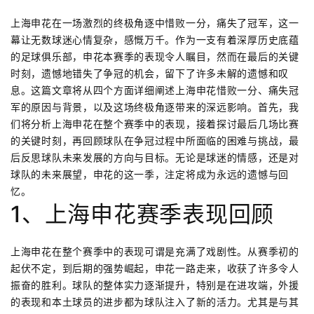
上海申花在一场激烈的终极角逐中惜败一分，痛失了冠军，这一
幕让无数球迷心情复杂，感慨万千。作为一支有着深厚历史底蕴
的足球俱乐部，申花本赛季的表现令人瞩目，然而在最后的关键
时刻，遗憾地错失了争冠的机会，留下了许多未解的遗憾和叹
息。这篇文章将从四个方面详细阐述上海申花惜败一分、痛失冠
军的原因与背景，以及这场终极角逐带来的深远影响。首先，我
们将分析上海申花在整个赛季中的表现，接着探讨最后几场比赛
的关键时刻，再回顾球队在争冠过程中所面临的困难与挑战，最
后反思球队未来发展的方向与目标。无论是球迷的情感，还是对
球队的未来展望，申花的这一季，注定将成为永远的遗憾与回
忆。
1、上海申花赛季表现回顾
上海申花在整个赛季中的表现可谓是充满了戏剧性。从赛季初的
起伏不定，到后期的强势崛起，申花一路走来，收获了许多令人
振奋的胜利。球队的整体实力逐渐提升，特别是在进攻端，外援
的表现和本土球员的进步都为球队注入了新的活力。尤其是与其