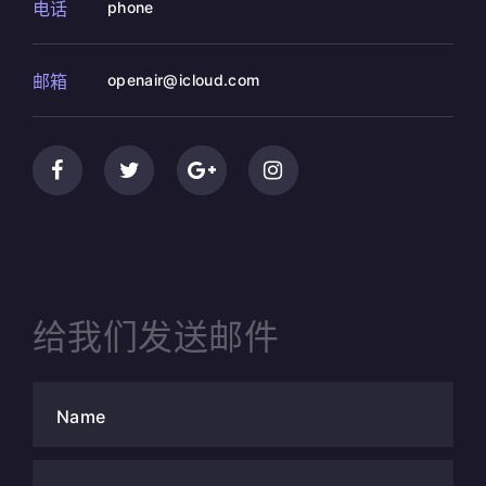
电话
phone
邮箱
openair@icloud.com
给我们发送邮件
Name