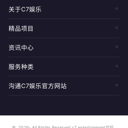
关于c7娱乐
精品项目
资讯中心
服务种类
沟通C7娱乐官方网站
©
2026
- All Rights Reserved
c7 entertainment官网
.