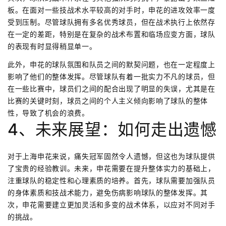
板。在面对一些技战术水平较高的对手时，申花的进攻效率一度
受到压制。尽管球队拥有多名优秀球员，但在战术执行上依然存
在一定的差距，特别是在复杂的战术布置和临场应变方面，球队
的表现有时显得稍显单一。
此外，申花的球队氛围和队员之间的默契问题，也在一定程度上
影响了他们的整体发挥。尽管球队有着一批实力不凡的球员，但
在一些比赛中，球员们之间的配合出现了明显的失误，尤其是在
比赛的关键时刻，球员之间的个人主义倾向影响了球队的整体
性，导致了机会的浪费。
4、未来展望：如何走出遗憾
对于上海申花来说，痛失冠军固然令人遗憾，但这也为球队提供
了宝贵的经验教训。未来，申花需要在提升整体实力的基础上，
注重球队的稳定性和心理素质的培养。首先，球队需要加强队员
的身体素质和技战术能力，避免伤病影响球队的整体发挥。其
次，申花需要建立更加灵活和多变的战术体系，以应对不同对手
的挑战。