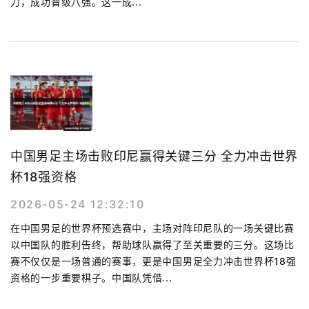
力，成功晋级八强。这一成...
中国男足主场击败印尼赢得关键三分 全力冲击世界
杯18强资格
2026-05-24 12:32:10
在中国男足的世界杯预选赛中，主场对阵印尼队的一场关键比赛
以中国队的胜利告终，帮助球队赢得了至关重要的三分。这场比
赛不仅仅是一场普通的赛事，更是中国男足全力冲击世界杯18强
资格的一步重要棋子。中国队凭借...