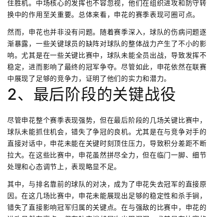
住胜机。中场核心的发挥也不容忽视，他们在组织进攻和防守转
换中的作用至关重要。总体来看，申花的赛季表现可圈可点。
然而，申花也并非没有问题。随着赛季深入，球队的伤病问题逐
渐暴露，一些关键球员的缺阵对球队的整体战力产生了不小的影
响。尤其是在一些关键比赛中，球队未能全员出战，导致发挥不
稳定，进而影响了最终的冠军争夺。尽管如此，申花依然在联赛
中展现了足够的竞争力，证明了他们的实力和潜力。
2、最后阶段的关键战役
尽管申花整个赛季表现强势，但在最后阶段的几场关键比赛中，
球队未能抓住机会，错失了争冠的良机。尤其是在与竞争对手的
直接对话中，申花未能在关键时刻顶住压力，导致积分差距不断
拉大。在这些比赛中，申花虽然拼尽全力，但在临门一脚、细节
处理和心态调节上，表现略显不足。
其中，与排名靠前的球队的对决，成为了申花失去冠军的直接原
因。在这几场比赛中，申花未能展现出足够的稳定性和杀手锏，
错失了直接影响冠军归属的关键点。在与强敌的比赛中，申花的