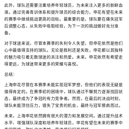
此外，球队还需要注重培养年轻球员，为未来注入更多的新鲜血
液。通过完善青训体系和提升球员的综合能力，申花有望在未来
的赛季中继续挑战更高的目标。最重要的是，球队要在痛失冠军
后调整心态，从失败中吸取经验，为下一次的挑战做好充分准
备。
对于球迷来说，尽管本赛季的失利令人失望，但申花依然是他们
心中最值得支持的球队。无论是胜利还是失败，申花都以其独特
的魅力吸引着无数球迷的关注和热爱。未来，申花依然有希望走
得更远，为球迷带来更多的荣耀与喜悦。
总结：
上海申花尽管在本赛季未能实现冠军梦想，但他们的表现无疑是
值得肯定的。在赛季初的困境中，球队通过不懈努力逐渐找回状
态，最终成为了争冠的有力竞争者。然而，在最后的决战时刻，
球队未能顶住压力，错失了宝贵的机会，最终与冠军擦肩而过。
未来，上海申花依然拥有很大的潜力和发展空间。通过提升战术
水平、增强球队深度和培养年轻球员，申花有望在未来的赛季中