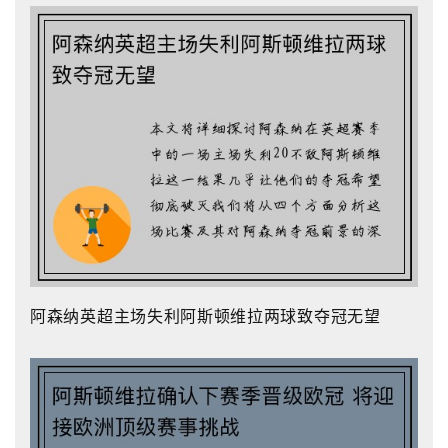
阿森纳英超主场失利阿斯顿维拉两球致夺冠无望