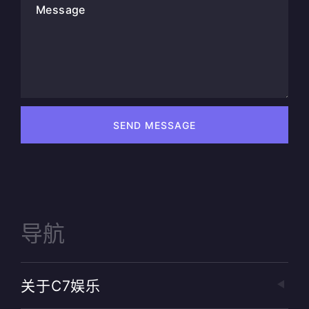
Message
SEND MESSAGE
导航
关于c7娱乐