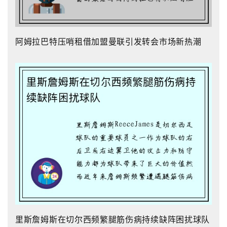
阿姆拉巴特压哨租借加盟曼联引发转会市场新热潮
里斯詹姆斯在切尔西频繁腿筋伤病持续缺阵困扰球队