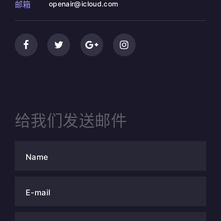
邮箱
openair@icloud.com
给我们发送邮件
Name
E-mail