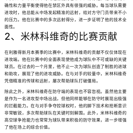
确性和力量平衡使得他在禁区外具有很强的威胁。每当球队需要
进攻时，他总能从中场发起精准的远射，给对方守门员带来不小
的压力。他在比赛中的多次远射得分，进一步证明了他的技术全
面性。
2、米林科维奇的比赛贡献
在利雅得新月本赛季的比赛中，米林科维奇的贡献不仅仅体现在
进攻端。他在比赛中的全面表现使他成为球队中不可或缺的关键
球员。在过去的一个月里，他不止一次为球队创造了制胜的进球
和助攻，展现了他的进攻威胁。在与对手的较量中，米林科维奇
凭借精准的传球和远射，屡次帮助球队打破僵局。
除此之外，米林科维奇在防守端的表现也不容忽视。虽然他主要
是作为一名进攻型中场出战，但他同样能够在防守时展现出极强
的拦截能力。在与对手争夺控球权时，他的脚下技术和抢断意识
非常敏锐，多次帮助球队在关键时刻解围。此外，米林科维奇的
高空球争抢能力也常常为球队带来积极的防守效果，进一步增强
了他在场上的综合价值。