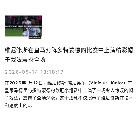
维尼修斯在皇马对阵多特蒙德的比赛中上演精彩帽
子戏法震撼全场
2026-05-14 13:18:17
在2026年1月12日，维尼修斯·儒尼奥尔（Vinícius Júnior）在
皇家马德里与多特蒙德的欧冠小组赛中上演了一场令人惊叹的帽
子戏法，震撼了全场观众。这个进球不仅展示了维尼修斯在技术
和速度上的...