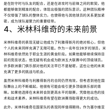
是在防守时与队友的配合，还是在进攻时与前锋之间的默契，他
都能够做到精准的配合，体现出极强的团队意识。这种团队精神
不仅增强了球队的整体实力，也使得他与其他球员的关系更加紧
密，成为球队凝聚力的重要纽带。
4、米林科维奇的未来前景
米林科维奇的表现无疑让他成为了利雅得新月的绝对核心，但他
个人的未来同样充满了无限可能。作为一名年仅28岁的球员，米
林科维奇依然处于职业生涯的黄金阶段。如果他能够继续保持目
前的竞技状态，他无疑有机会成为欧洲五大联赛中的顶级球员。
许多欧洲豪门俱乐部对他的关注早已不是秘密，这也让他的未来
充满了更多的挑战与机会。
虽然米林科维奇与利雅得新月的合同仍然有效，但考虑到他在国
际舞台上的不断崛起，他很有可能会吸引更多顶级俱乐部的青
睐。如果他选择在未来转会到更高水平的联赛，凭借他出色的技
术和战术素养，米林科维奇有望在欧洲赛场取得更大的成功。
此外，米林科维奇在国家队的表现同样值得期待。作为塞尔维亚