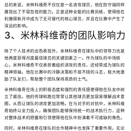
总的来说，米林科维奇不仅仅是一名进攻球员，他在防守端同样
展现出了不容忽视的能力。正是这种全能的比赛风格，使得他在
利雅得新月中成为了无可替代的核心球员，并且在比赛中产生了
深远的影响。
3、米林科维奇的团队影响力
除了个人技术的出色表现外，米林科维奇在球队中的领导力也是
他再度获得月度最佳球员的关键因素之一。作为球队的中场核
心，米林科维奇不仅承担着组织进攻的责任，还经常成为球队的
精神领袖。他在比赛中的冷静决策和不屈不挠的斗志，极大地激
励了队友们，帮助整个团队保持高昂的士气。
米林科维奇在场上的积极态度和强烈的责任感使得他在队友中树
立了威信。他的传球和跑位常常让其他球员更加容易理解战术意
图，从而让球队的进攻更加流畅。在与对手的对抗中，米林科维
奇始终以全力投入，确保团队能够保持统一的战术执行力，这种
对整体战术的把握和引领使得他在队中扮演着不可或缺的角色。
同时，米林科维奇在球队的合作精神中也发挥了重要作用。无论