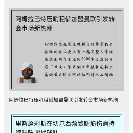
阿姆拉巴特压哨租借加盟曼联引发转会市场新热潮