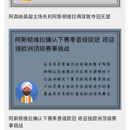
阿森纳英超主场失利阿斯顿维拉两球致夺冠无望
阿斯顿维拉确认下赛季晋级欧冠 将迎接欧洲顶级赛
事挑战