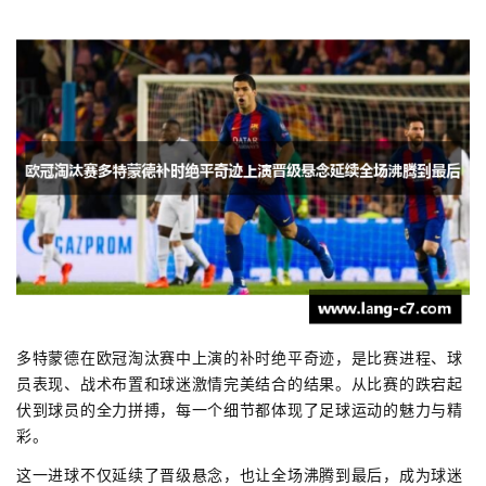
多特蒙德在欧冠淘汰赛中上演的补时绝平奇迹，是比赛进程、球
员表现、战术布置和球迷激情完美结合的结果。从比赛的跌宕起
伏到球员的全力拼搏，每一个细节都体现了足球运动的魅力与精
彩。
这一进球不仅延续了晋级悬念，也让全场沸腾到最后，成为球迷