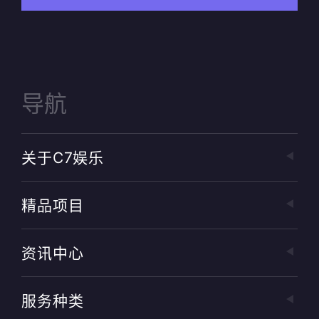
导航
关于c7娱乐
精品项目
资讯中心
服务种类