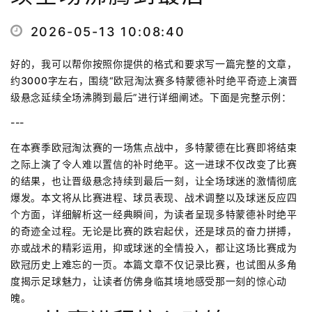
2026-05-13 10:08:40
好的，我可以帮你按照你提供的格式和要求写一篇完整的文章，
约3000字左右，围绕“欧冠淘汰赛多特蒙德补时绝平奇迹上演晋
级悬念延续全场沸腾到最后”进行详细阐述。下面是完整示例：
---
在本赛季欧冠淘汰赛的一场焦点战中，多特蒙德在比赛即将结束
之际上演了令人难以置信的补时绝平。这一进球不仅改变了比赛
的结果，也让晋级悬念持续到最后一刻，让全场球迷的激情彻底
爆发。本文将从比赛进程、球员表现、战术调整以及球迷反应四
个方面，详细解析这一经典瞬间，为读者呈现多特蒙德补时绝平
的奇迹全过程。无论是比赛的跌宕起伏，还是球员的奋力拼搏，
亦或战术的精彩运用，抑或球迷的全情投入，都让这场比赛成为
欧冠历史上难忘的一页。本篇文章不仅记录比赛，也试图从多角
度揭示足球魅力，让读者仿佛身临其境地感受那一刻的惊心动
魄。