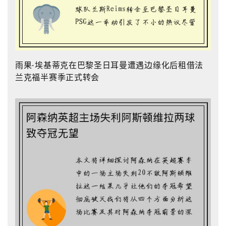
雨果·埃基蒂克在巴黎圣日耳曼遭遇边缘化后租借法
兰克福半赛季正式转会