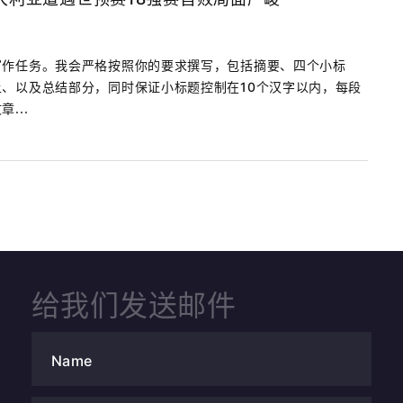
写作任务。我会严格按照你的要求撰写，包括摘要、四个小标
、以及总结部分，同时保证小标题控制在10个汉字以内，每段
...
给我们发送邮件
Name