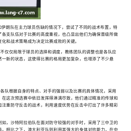
如伊朗队在主力球员伤缺的情况下，尝试了不同的战术布置，特
了各支队伍对于比赛的高度重视，也凸显出他们为确保晋级所做
变化和战术策略成为决定比赛成败的关键。
化不仅仅局限于球员的选择和调度，教练团队的调整也是各队应
然一新的状态，这使得比赛的格局更加复杂，也增添了不少悬
，各队根据自身的特点、对手的强弱以及比赛的具体情况，采用
，在这次预选赛中依旧发挥得淋漓尽致，他们通过精准的传球和
加注重防守反击的战术，利用速度优势在反击中打出了许多精彩
例如，沙特阿拉伯队在面对防守较强的对手时，采用了三中卫的
局。相比之下，澳大利亚队则利用其强大的身体对抗能力，在中