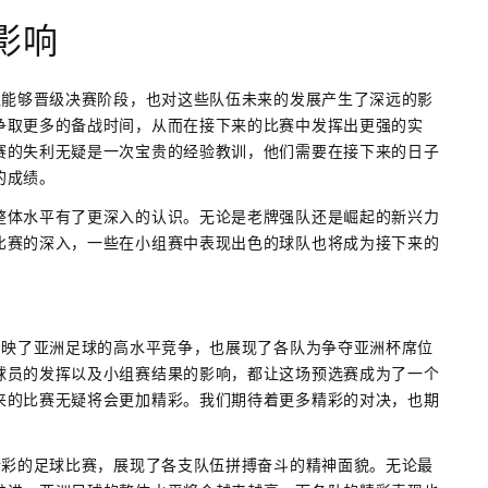
影响
队能够晋级决赛阶段，也对这些队伍未来的发展产生了深远的影
争取更多的备战时间，从而在接下来的比赛中发挥出更强的实
赛的失利无疑是一次宝贵的经验教训，他们需要在接下来的日子
的成绩。
整体水平有了更深入的认识。无论是老牌强队还是崛起的新兴力
比赛的深入，一些在小组赛中表现出色的球队也将成为接下来的
反映了亚洲足球的高水平竞争，也展现了各队为争夺亚洲杯席位
球员的发挥以及小组赛结果的影响，都让这场预选赛成为了一个
来的比赛无疑将会更加精彩。我们期待着更多精彩的对决，也期
精彩的足球比赛，展现了各支队伍拼搏奋斗的精神面貌。无论最