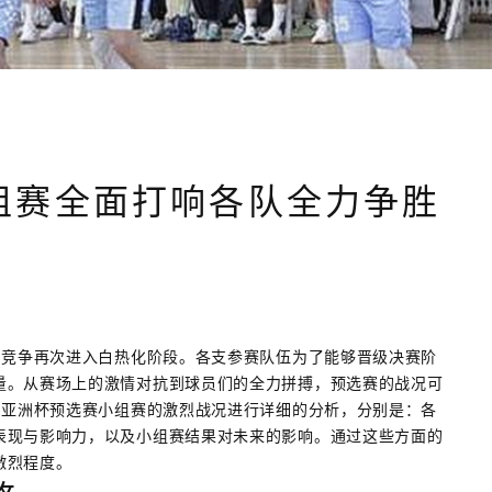
小组赛全面打响各队全力争胜
的竞争再次进入白热化阶段。各支参赛队伍为了能够晋级决赛阶
量。从赛场上的激情对抗到球员们的全力拼搏，预选赛的战况可
5亚洲杯预选赛小组赛的激烈战况进行详细的分析，分别是：各
表现与影响力，以及小组赛结果对未来的影响。通过这些方面的
激烈程度。