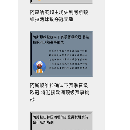
阿森纳英超主场失利阿斯顿
维拉两球致夺冠无望
阿斯顿维拉确认下赛季晋级
欧冠 将迎接欧洲顶级赛事挑
战