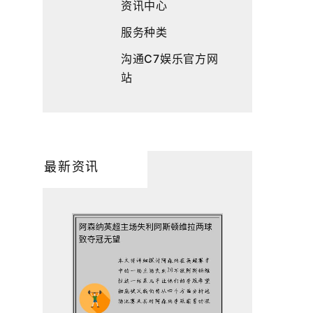
资讯中心
服务种类
沟通C7娱乐官方网
站
最新资讯