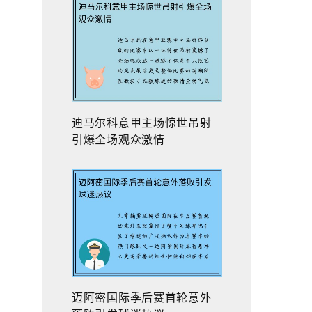
迪马尔科意甲主场惊世吊射
引爆全场观众激情
迈阿密国际季后赛首轮意外