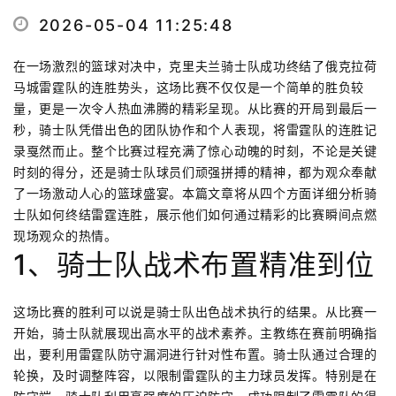
2026-05-04 11:25:48
在一场激烈的篮球对决中，克里夫兰骑士队成功终结了俄克拉荷
马城雷霆队的连胜势头，这场比赛不仅仅是一个简单的胜负较
量，更是一次令人热血沸腾的精彩呈现。从比赛的开局到最后一
秒，骑士队凭借出色的团队协作和个人表现，将雷霆队的连胜记
录戛然而止。整个比赛过程充满了惊心动魄的时刻，不论是关键
时刻的得分，还是骑士队球员们顽强拼搏的精神，都为观众奉献
了一场激动人心的篮球盛宴。本篇文章将从四个方面详细分析骑
士队如何终结雷霆连胜，展示他们如何通过精彩的比赛瞬间点燃
现场观众的热情。
1、骑士队战术布置精准到位
这场比赛的胜利可以说是骑士队出色战术执行的结果。从比赛一
开始，骑士队就展现出高水平的战术素养。主教练在赛前明确指
出，要利用雷霆队防守漏洞进行针对性布置。骑士队通过合理的
轮换，及时调整阵容，以限制雷霆队的主力球员发挥。特别是在