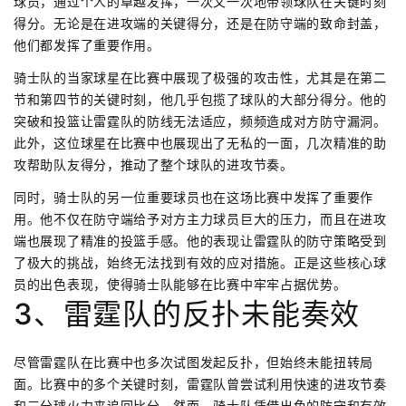
球员，通过个人的卓越发挥，一次又一次地带领球队在关键时刻
得分。无论是在进攻端的关键得分，还是在防守端的致命封盖，
他们都发挥了重要作用。
骑士队的当家球星在比赛中展现了极强的攻击性，尤其是在第二
节和第四节的关键时刻，他几乎包揽了球队的大部分得分。他的
突破和投篮让雷霆队的防线无法适应，频频造成对方防守漏洞。
此外，这位球星在比赛中也展现出了无私的一面，几次精准的助
攻帮助队友得分，推动了整个球队的进攻节奏。
同时，骑士队的另一位重要球员也在这场比赛中发挥了重要作
用。他不仅在防守端给予对方主力球员巨大的压力，而且在进攻
端也展现了精准的投篮手感。他的表现让雷霆队的防守策略受到
了极大的挑战，始终无法找到有效的应对措施。正是这些核心球
员的出色表现，使得骑士队能够在比赛中牢牢占据优势。
3、雷霆队的反扑未能奏效
尽管雷霆队在比赛中也多次试图发起反扑，但始终未能扭转局
面。比赛中的多个关键时刻，雷霆队曾尝试利用快速的进攻节奏
和三分球火力来追回比分。然而，骑士队凭借出色的防守和有效