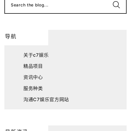
Search the blog...
导航
关于c7娱乐
精品项目
资讯中心
服务种类
沟通C7娱乐官方网站