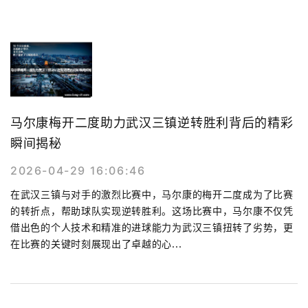
马尔康梅开二度助力武汉三镇逆转胜利背后的精彩
瞬间揭秘
2026-04-29 16:06:46
在武汉三镇与对手的激烈比赛中，马尔康的梅开二度成为了比赛
的转折点，帮助球队实现逆转胜利。这场比赛中，马尔康不仅凭
借出色的个人技术和精准的进球能力为武汉三镇扭转了劣势，更
在比赛的关键时刻展现出了卓越的心...